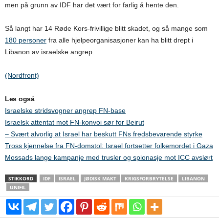
men på grunn av IDF har det vært for farlig å hente den.
Så langt har 14 Røde Kors-frivillige blitt skadet, og så mange som
180 personer
fra alle hjelpeorganisasjoner kan ha blitt drept i
Libanon av israelske angrep.
(Nordfront)
Les også
Israelske stridsvogner angrep FN-base
Israelsk attentat mot FN-konvoi sør for Beirut
– Svært alvorlig at Israel har beskutt FNs fredsbevarende styrke
Tross kjennelse fra FN-domstol: Israel fortsetter folkemordet i Gaza
Mossads lange kampanje med trusler og spionasje mot ICC avslørt
STIKKORD
IDF
ISRAEL
JØDISK MAKT
KRIGSFORBRYTELSE
LIBANON
UNIFIL