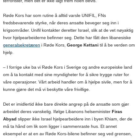
terrorister, men det er ikke lagt frem noen bevis.
Røde Kors har som rutine å alltid varsle UNIFIL, FNs
fredsbevarende styrke, når deres ansatte beveger seg inn i
krigsområder. Unifil kontakter deretter Israel, slik at de vet nøyaktig
hvor hjelpearbeiderne befinner seg. Dette har fått den libanesiske
generalsekretæren
i Røde Kors,
George Kettani
til å be verden om
hjelp.
– I forrige uke ba vi Røde Kors i Sverige og andre europeiske land
om å ta kontakt med sine myndigheter for å sikre trygge ruter for
våre operasjoner. Vårt arbeid handler om å hjelpe sivile, men for å
kunne gjøre det må vi beskytte våre frivillige.
Det er imidlertid ikke bare direkte angrep på de ansatte som gjør
arbeidet deres vanskelig. Ifølge Libanons helseminister
Firas
Abyad
slipper ikke Israel hjelpearbeidere inn i byen Khiam, der de
må ta hånd om lik som ligger i sammenraste hus. Et annet
eksempel er at en av Røde Kors-bilene befinner seg ved grensen,