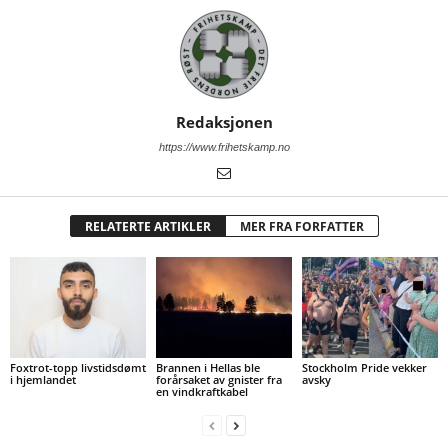
Redaksjonen
https://www.frihetskamp.no
RELATERTE ARTIKLER
MER FRA FORFATTER
Foxtrot-topp livstidsdømt
Brannen i Hellas ble
Stockholm Pride vekker
i hjemlandet
forårsaket av gnister fra
avsky
en vindkraftkabel