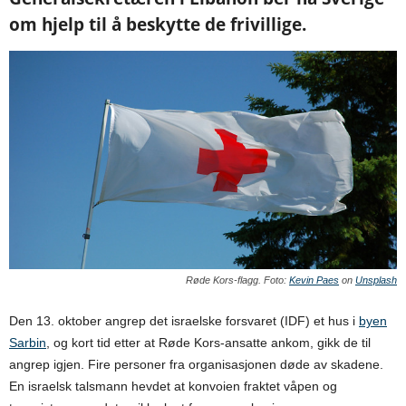
om hjelp til å beskytte de frivillige.
Røde Kors-flagg. Foto:
Kevin Paes
on
Unsplash
Den 13. oktober angrep det israelske forsvaret (IDF) et hus i
byen
Sarbin
, og kort tid etter at Røde Kors-ansatte ankom, gikk de til
angrep igjen. Fire personer fra organisasjonen døde av skadene.
En israelsk talsmann hevdet at konvoien fraktet våpen og