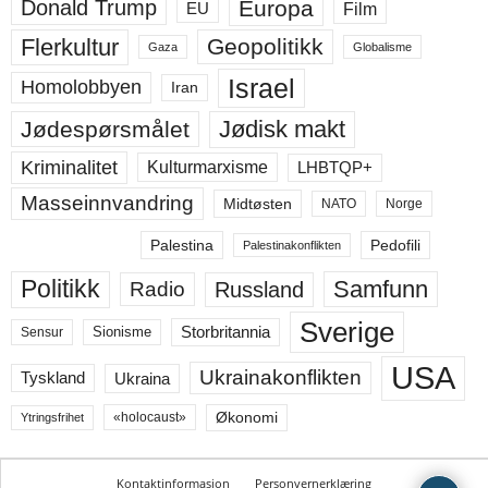
Europa
Donald Trump
Film
EU
Flerkultur
Geopolitikk
Gaza
Globalisme
Israel
Homolobbyen
Iran
Jødisk makt
Jødespørsmålet
Kriminalitet
LHBTQP+
Kulturmarxisme
Masseinnvandring
Midtøsten
NATO
Norge
Palestina
Pedofili
Palestinakonflikten
Politikk
Samfunn
Russland
Radio
Sverige
Storbritannia
Sensur
Sionisme
USA
Ukrainakonflikten
Ukraina
Tyskland
Økonomi
«holocaust»
Ytringsfrihet
Kontaktinformasjon
Personvernerklæring