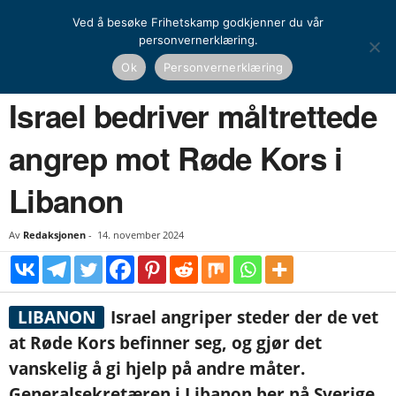
Ved å besøke Frihetskamp godkjenner du vår
personvernerklæring.
Hjem
Nyheter
Israel bedriver måltrettede angrep mot Røde Kors i Libanon
Ok
Personvernerklæring
NYHETER
UTENRIKS
Israel bedriver måltrettede
angrep mot Røde Kors i
Libanon
Av
Redaksjonen
-
14. november 2024
LIBANON
Israel angriper steder der de vet
at Røde Kors befinner seg, og gjør det
vanskelig å gi hjelp på andre måter.
Generalsekretæren i Libanon ber nå Sverige