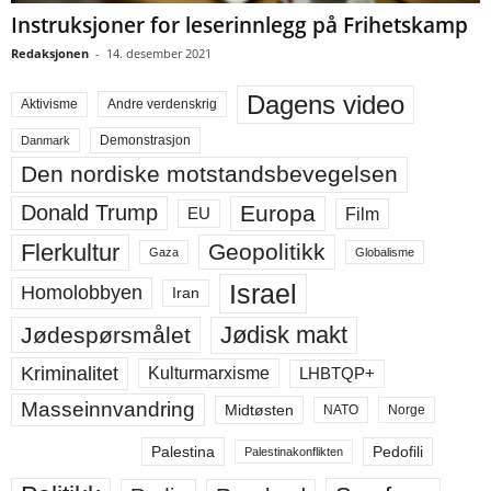
Instruksjoner for leserinnlegg på Frihetskamp
Redaksjonen
-
14. desember 2021
Dagens video
Aktivisme
Andre verdenskrig
Demonstrasjon
Danmark
Den nordiske motstandsbevegelsen
Europa
Donald Trump
Film
EU
Flerkultur
Geopolitikk
Gaza
Globalisme
Israel
Homolobbyen
Iran
Jødisk makt
Jødespørsmålet
Kriminalitet
LHBTQP+
Kulturmarxisme
Masseinnvandring
Midtøsten
NATO
Norge
Palestina
Pedofili
Palestinakonflikten