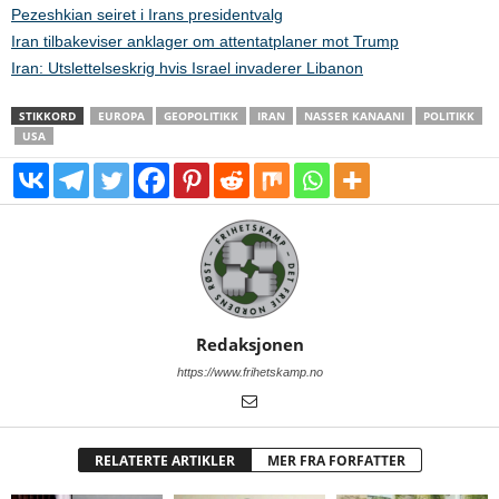
Pezeshkian seiret i Irans presidentvalg
Iran tilbakeviser anklager om attentatplaner mot Trump
Iran: Utslettelseskrig hvis Israel invaderer Libanon
STIKKORD
EUROPA
GEOPOLITIKK
IRAN
NASSER KANAANI
POLITIKK
USA
Redaksjonen
https://www.frihetskamp.no
RELATERTE ARTIKLER
MER FRA FORFATTER