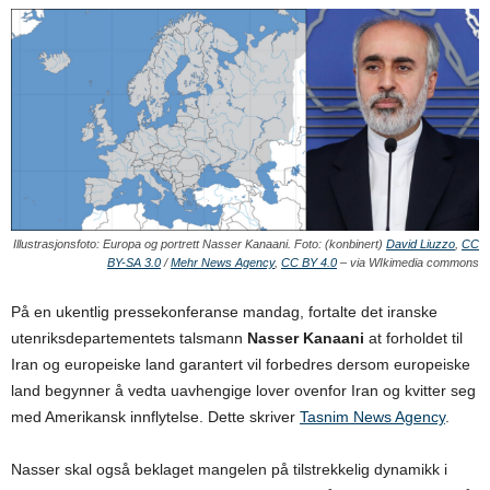
Illustrasjonsfoto: Europa og portrett Nasser Kanaani. Foto: (konbinert)
David Liuzzo
,
CC
BY-SA 3.0
/
Mehr News Agency
,
CC BY 4.0
– via WIkimedia commons
På en ukentlig pressekonferanse mandag, fortalte det iranske
utenriksdepartementets talsmann
Nasser Kanaani
at forholdet til
Iran og europeiske land garantert vil forbedres dersom europeiske
land begynner å vedta uavhengige lover ovenfor Iran og kvitter seg
med Amerikansk innflytelse. Dette skriver
Tasnim News Agency
.
Nasser skal også beklaget mangelen på tilstrekkelig dynamikk i