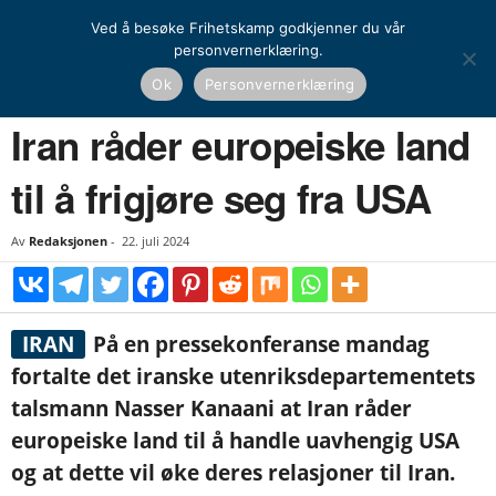
Ved å besøke Frihetskamp godkjenner du vår
personvernerklæring.
Hjem
Nyheter
Iran råder europeiske land til å frigjøre seg fra USA
Ok
Personvernerklæring
NYHETER
UTENRIKS
Iran råder europeiske land
til å frigjøre seg fra USA
Av
Redaksjonen
-
22. juli 2024
IRAN
På en pressekonferanse mandag
fortalte det iranske utenriksdepartementets
talsmann Nasser Kanaani at Iran råder
europeiske land til å handle uavhengig USA
og at dette vil øke deres relasjoner til Iran.