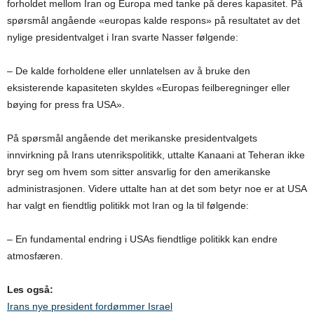
forholdet mellom Iran og Europa med tanke på deres kapasitet. På
spørsmål angående «europas kalde respons» på resultatet av det
nylige presidentvalget i Iran svarte Nasser følgende:
– De kalde forholdene eller unnlatelsen av å bruke den
eksisterende kapasiteten skyldes «Europas feilberegninger eller
bøying for press fra USA».
På spørsmål angående det merikanske presidentvalgets
innvirkning på Irans utenrikspolitikk, uttalte Kanaani at Teheran ikke
bryr seg om hvem som sitter ansvarlig for den amerikanske
administrasjonen. Videre uttalte han at det som betyr noe er at USA
har valgt en fiendtlig politikk mot Iran og la til følgende:
– En fundamental endring i USAs fiendtlige politikk kan endre
atmosfæren.
Les også:
Irans nye president fordømmer Israel