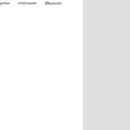
Økonomi
«holocaust»
gsfrihet