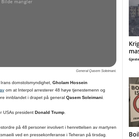
Krig
mas
Gjest
General Qasem Soleimani.
ed Irans domstolsmyndighet,
Gholam Hossein
rav
om at Interpol arresterer 48 høye tjenestemenn og
ære innblandet i drapet på general
Qasem Soleimani
.
er USAs president
Donald Trump
.
stordre på 48 personer involvert i henrettelsen av martyren
Boi
 Esmaeili ved en pressekonferanse i Teheran på tirsdag.