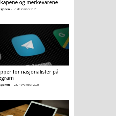
skapene og merkevarene
sjonen
-
7. desember 2023
pper for nasjonalister på
egram
sjonen
-
23. november 2023