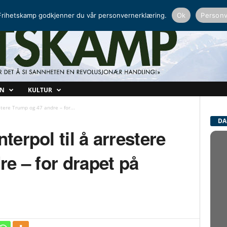
NORDISK RADIO
PEERTUBE
rihetskamp godkjenner du vår personvernerklæring.
Ok
Personv
ON
KULTUR
stere Trump og 47 andre – for...
DA
nterpol til å arrestere
e – for drapet på