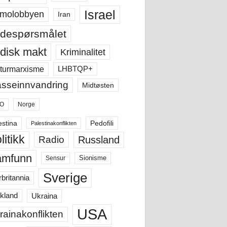
Israel
molobbyen
Iran
despørsmålet
disk makt
Kriminalitet
LHBTQP+
turmarxisme
sseinnvandring
Midtøsten
O
Norge
estina
Pedofili
Palestinakonflikten
litikk
Russland
Radio
amfunn
Sensur
Sionisme
Sverige
rbritannia
Ukraina
kland
USA
rainakonflikten