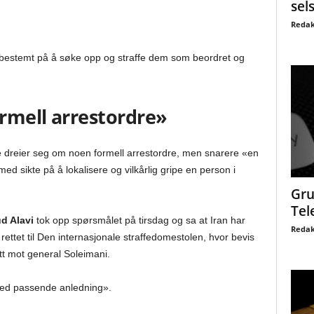
sel
Redak
 bestemt på å søke opp og straffe dem som beordret og
ormell arrestordre»
e dreier seg om noen formell arrestordre, men snarere «en
med sikte på å lokalisere og vilkårlig gripe en person i
Gru
Tel
 Alavi
tok opp spørsmålet på tirsdag og sa at Iran har
Redak
ttet til Den internasjonale straffedomestolen, hvor bevis
tt mot general Soleimani.
 ved passende anledning».