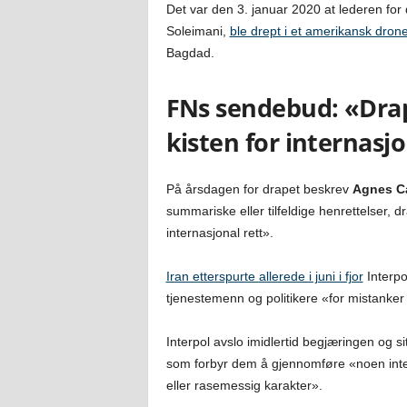
Det var den 3. januar 2020 at lederen for
Soleimani,
ble drept i et amerikansk dro
Bagdad.
FNs sendebud: «Drape
kisten for internasjo
På årsdagen for drapet beskrev
Agnes C
summariske eller tilfeldige henrettelser, d
internasjonal rett».
Iran etterspurte allerede i juni i fjor
Interpo
tjenestemenn og politikere «for mistanker
Interpol avslo imidlertid begjæringen og 
som forbyr dem å gjennomføre «noen interve
eller rasemessig karakter».