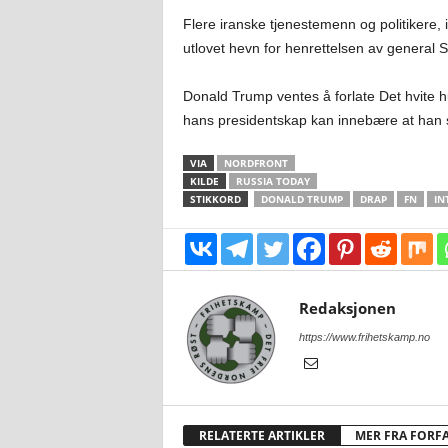
Flere iranske tjenestemenn og politikere, 
utlovet hevn for henrettelsen av general S
Donald Trump ventes å forlate Det hvite hu
hans presidentskap kan innebære at han stil
VIA
NORDFRONT
KILDE
RUSSIA TODAY
STIKKORD
DONALD TRUMP
DRAP
FN
IN
Redaksjonen
https://www.frihetskamp.no
RELATERTE ARTIKLER
MER FRA FORF