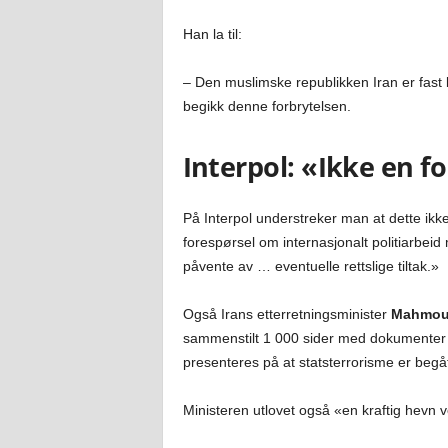
Han la til:
– Den muslimske republikken Iran er fast
begikk denne forbrytelsen.
Interpol: «Ikke en f
På Interpol understreker man at dette ikk
forespørsel om internasjonalt politiarbeid 
påvente av … eventuelle rettslige tiltak.»
Også Irans etterretningsminister
Mahmoud
sammenstilt 1 000 sider med dokumenter re
presenteres på at statsterrorisme er begå
Ministeren utlovet også «en kraftig hevn