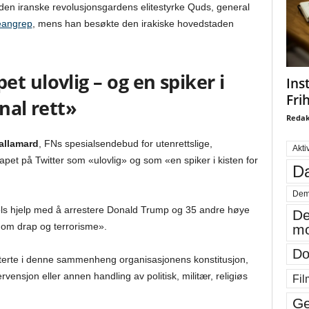
 den iranske revolusjonsgardens elitestyrke Quds, general
neangrep
, mens han besøkte den irakiske hovedstaden
t ulovlig – og en spiker i
Ins
Fri
nal rett»
Redak
allamard
, FNs spesialsendebud for utenrettslige,
Akti
rapet på Twitter som «ulovlig» og som «en spiker i kisten for
Da
Dem
ls hjelp med å arrestere Donald Trump og 35 andre høye
De
 om drap og terrorisme».
mo
Do
siterte i denne sammenheng organisasjonens konstitusjon,
nsjon eller annen handling av politisk, militær, religiøs
Fil
Ge