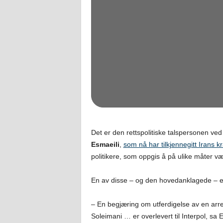
Det er den rettspolitiske talspersonen v
Esmaeili
,
som nå har tilkjennegitt Irans k
politikere, som oppgis å på ulike måter v
En av disse – og den hovedanklagede – 
– En begjæring om utferdigelse av en arre
Soleimani … er overlevert til Interpol, sa