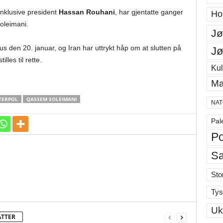
inklusive president
Hassan Rouhani
, har gjentatte ganger
Ho
oleimani.
Jø
s den 20. januar, og Iran har uttrykt håp om at slutten på
Jø
les til rette.
Kul
Ma
TERPOL
QASSEM SOLEIMANI
NAT
Pal
Po
S
Sto
Tys
Uk
ATTER