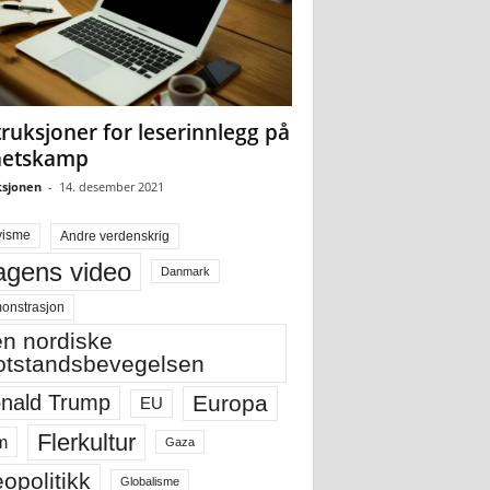
truksjoner for leserinnlegg på
hetskamp
sjonen
-
14. desember 2021
visme
Andre verdenskrig
gens video
Danmark
onstrasjon
n nordiske
tstandsbevegelsen
Europa
nald Trump
EU
Flerkultur
m
Gaza
opolitikk
Globalisme