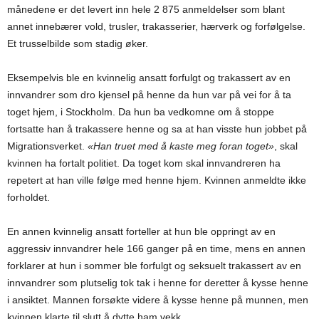
månedene er det levert inn hele 2 875 anmeldelser som blant
annet innebærer vold, trusler, trakasserier, hærverk og forfølgelse.
Et trusselbilde som stadig øker.
Eksempelvis ble en kvinnelig ansatt forfulgt og trakassert av en
innvandrer som dro kjensel på henne da hun var på vei for å ta
toget hjem, i Stockholm. Da hun ba vedkomne om å stoppe
fortsatte han å trakassere henne og sa at han visste hun jobbet på
Migrationsverket.
«Han truet med å kaste meg foran toget»
, skal
kvinnen ha fortalt politiet. Da toget kom skal innvandreren ha
repetert at han ville følge med henne hjem. Kvinnen anmeldte ikke
forholdet.
En annen kvinnelig ansatt forteller at hun ble oppringt av en
aggressiv innvandrer hele 166 ganger på en time, mens en annen
forklarer at hun i sommer ble forfulgt og seksuelt trakassert av en
innvandrer som plutselig tok tak i henne for deretter å kysse henne
i ansiktet. Mannen forsøkte videre å kysse henne på munnen, men
kvinnen klarte til slutt å dytte ham vekk.