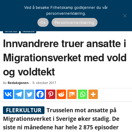
Ved å besøke Frihetskamp godkjenner du vår
personvernerklæring.
Hjem
Nyheter
Norden
Innvandrere truer ansatte i Migrationsverket med vold
Ok
Personvernerklæring
og voldtekt
NYHETER
NORDEN
Innvandrere truer ansatte i
Migrationsverket med vold
og voldtekt
Av
Redaksjonen
-
9. oktober 2017
FLERKULTUR
Trusselen mot ansatte på
Migrationsverket i Sverige øker stadig. De
siste ni månedene har hele 2 875 episoder