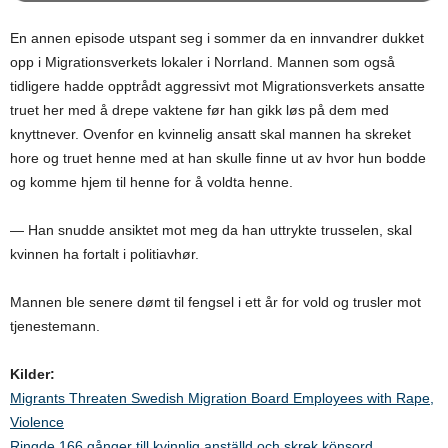
En annen episode utspant seg i sommer da en innvandrer dukket
opp i Migrationsverkets lokaler i Norrland. Mannen som også
tidligere hadde opptrådt aggressivt mot Migrationsverkets ansatte
truet her med å drepe vaktene før han gikk løs på dem med
knyttnever. Ovenfor en kvinnelig ansatt skal mannen ha skreket
hore og truet henne med at han skulle finne ut av hvor hun bodde
og komme hjem til henne for å voldta henne.
— Han snudde ansiktet mot meg da han uttrykte trusselen, skal
kvinnen ha fortalt i politiavhør.
Mannen ble senere dømt til fengsel i ett år for vold og trusler mot
tjenestemann.
Kilder:
Migrants Threaten Swedish Migration Board Employees with Rape,
Violence
Ringde 166 gånger till kvinnlig anställd och skrek könsord