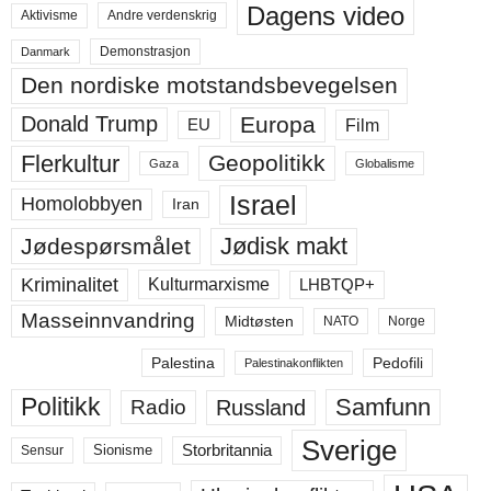
Dagens video
Aktivisme
Andre verdenskrig
Demonstrasjon
Danmark
Den nordiske motstandsbevegelsen
Europa
Donald Trump
Film
EU
Flerkultur
Geopolitikk
Gaza
Globalisme
Israel
Homolobbyen
Iran
Jødisk makt
Jødespørsmålet
Kriminalitet
LHBTQP+
Kulturmarxisme
Masseinnvandring
Midtøsten
NATO
Norge
Palestina
Pedofili
Palestinakonflikten
Politikk
Samfunn
Russland
Radio
Sverige
Storbritannia
Sensur
Sionisme