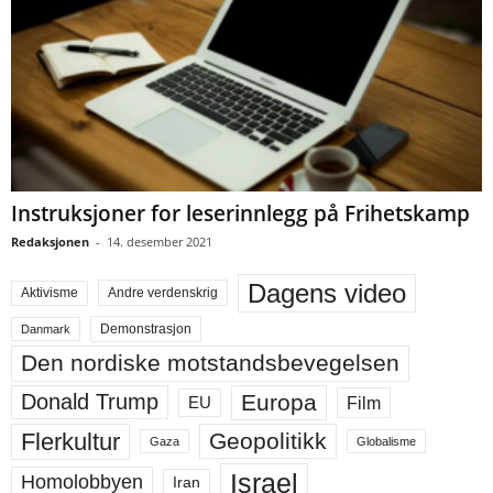
Instruksjoner for leserinnlegg på Frihetskamp
Redaksjonen
-
14. desember 2021
Dagens video
Aktivisme
Andre verdenskrig
Demonstrasjon
Danmark
Den nordiske motstandsbevegelsen
Europa
Donald Trump
Film
EU
Flerkultur
Geopolitikk
Gaza
Globalisme
Israel
Homolobbyen
Iran