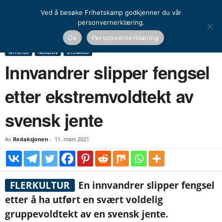
Ved å besøke Frihetskamp godkjenner du vår
personvernerklæring.
Hjem
Nyheter
Norden
Innvandrer slipper fengsel etter ekstremvoldtekt av
Ok
Personvernerklæring
svensk jente
NYHETER
NORDEN
UTENRIKS
Innvandrer slipper fengsel
etter ekstremvoldtekt av
svensk jente
Av
Redaksjonen
-
11. mars 2021
FLERKULTUR
En innvandrer slipper fengsel
etter å ha utført en svært voldelig
gruppevoldtekt av en svensk jente.