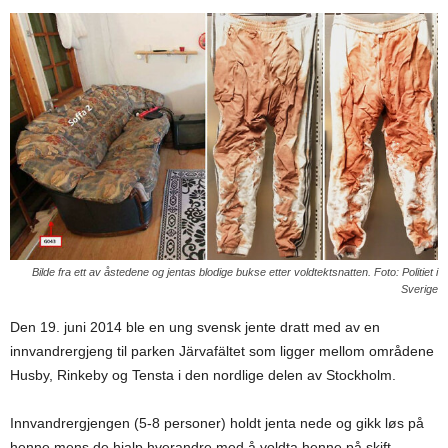
Bilde fra ett av åstedene og jentas blodige bukse etter voldtektsnatten. Foto: Politiet i
Sverige
Den 19. juni 2014 ble en ung svensk jente dratt med av en
innvandrergjeng til parken Järvafältet som ligger mellom områdene
Husby, Rinkeby og Tensta i den nordlige delen av Stockholm.
Innvandrergjengen (5-8 personer) holdt jenta nede og gikk løs på
henne mens de hjalp hverandre med å voldta henne på skift.