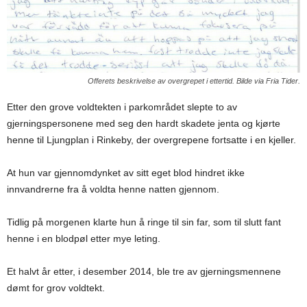
Offerets beskrivelse av overgrepet i ettertid. Bilde via Fria Tider.
Etter den grove voldtekten i parkområdet slepte to av
gjerningspersonene med seg den hardt skadete jenta og kjørte
henne til Ljungplan i Rinkeby, der overgrepene fortsatte i en kjeller.
At hun var gjennomdynket av sitt eget blod hindret ikke
innvandrerne fra å voldta henne natten gjennom.
Tidlig på morgenen klarte hun å ringe til sin far, som til slutt fant
henne i en blodpøl etter mye leting.
Et halvt år etter, i desember 2014, ble tre av gjerningsmennene
dømt for grov voldtekt.