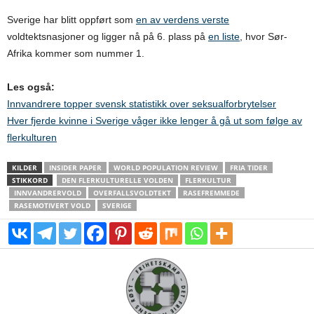
Sverige har blitt oppført som
en av verdens verste
voldtektsnasjoner og ligger nå på 6. plass på
en liste
, hvor Sør-
Afrika kommer som nummer 1.
Les også:
Innvandrere topper svensk statistikk over seksualforbrytelser
Hver fjerde kvinne i Sverige våger ikke lenger å gå ut som følge av
flerkulturen
KILDER
INSIDER PAPER
WORLD POPULATION REVIEW
FRIA TIDER
STIKKORD
DEN FLERKULTURELLE VOLDEN
FLERKULTUR
INNVANDRERVOLD
OVERFALLSVOLDTEKT
RASEFREMMEDE
RASEMOTIVERT VOLD
SVERIGE