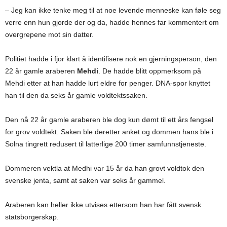
– Jeg kan ikke tenke meg til at noe levende menneske kan føle seg
verre enn hun gjorde der og da, hadde hennes far kommentert om
overgrepene mot sin datter.
Politiet hadde i fjor klart å identifisere nok en gjerningsperson, den
22 år gamle araberen
Mehdi
. De hadde blitt oppmerksom på
Mehdi etter at han hadde lurt eldre for penger. DNA-spor knyttet
han til den da seks år gamle voldtektssaken.
Den nå 22 år gamle araberen ble dog kun dømt til ett års fengsel
for grov voldtekt. Saken ble deretter anket og dommen hans ble i
Solna tingrett redusert til latterlige 200 timer samfunnstjeneste.
Dommeren vektla at Medhi var 15 år da han grovt voldtok den
svenske jenta, samt at saken var seks år gammel.
Araberen kan heller ikke utvises ettersom han har fått svensk
statsborgerskap.