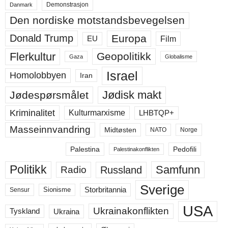
Demonstrasjon
Danmark
Den nordiske motstandsbevegelsen
Europa
Donald Trump
Film
EU
Flerkultur
Geopolitikk
Gaza
Globalisme
Israel
Homolobbyen
Iran
Jødisk makt
Jødespørsmålet
Kriminalitet
LHBTQP+
Kulturmarxisme
Masseinnvandring
Midtøsten
NATO
Norge
Palestina
Pedofili
Palestinakonflikten
Politikk
Samfunn
Russland
Radio
Sverige
Storbritannia
Sensur
Sionisme
USA
Ukrainakonflikten
Ukraina
Tyskland