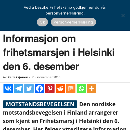
Ved å besøke Frihetskamp godkjenner du vår
personvernerklæring.
Hjem
Nasjonal kamp
Informasjon om frihetsmarsjen i Helsinki den 6. desember
Ok
Personvernerklæring
NASJONAL KAMP
NYHETER
NORDEN
Informasjon om
frihetsmarsjen i Helsinki
den 6. desember
Av
Redaksjonen
-
25. november 2016
MOTSTANDSBEVEGELSEN
Den nordiske
motstandsbevegelsen i Finland arrangerer
som kjent en Frihetsmarsj i Helsinki den 6.
desember. Her følger ytterligere informasjon