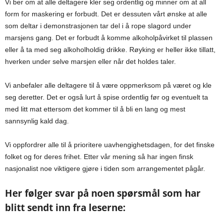
Vi ber om at alle deltagere kler seg ordentlig og minner om at all
form for maskering er forbudt. Det er dessuten vårt ønske at alle
som deltar i demonstrasjonen tar del i å rope slagord under
marsjens gang. Det er forbudt å komme alkoholpåvirket til plassen
eller å ta med seg alkoholholdig drikke. Røyking er heller ikke tillatt,
hverken under selve marsjen eller når det holdes taler.
Vi anbefaler alle deltagere til å være oppmerksom på været og kle
seg deretter. Det er også lurt å spise ordentlig før og eventuelt ta
med litt mat ettersom det kommer til å bli en lang og mest
sannsynlig kald dag.
Vi oppfordrer alle til å prioritere uavhengighetsdagen, for det finske
folket og for deres frihet. Etter vår mening så har ingen
finsk
nasjonalist
noe viktigere gjøre i tiden som
arrangementet pågår.
Her følger svar på noen spørsmål som har
blitt sendt inn fra leserne: