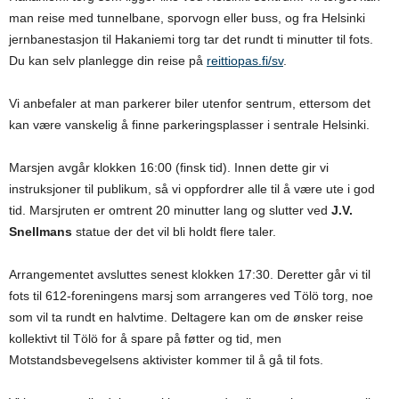
man reise med tunnelbane, sporvogn eller buss, og fra Helsinki
jernbanestasjon til Hakaniemi torg tar det rundt ti minutter til fots.
Du kan selv planlegge din reise på
reittiopas.fi/sv
.
Vi anbefaler at man parkerer biler utenfor sentrum, ettersom det
kan være vanskelig å finne parkeringsplasser i sentrale Helsinki.
Marsjen avgår klokken 16:00 (finsk tid). Innen dette gir vi
instruksjoner til publikum, så vi oppfordrer alle til å være ute i god
tid. Marsjruten er omtrent 20 minutter lang og slutter ved
J.V.
Snellmans
statue der det vil bli holdt flere taler.
Arrangementet avsluttes senest klokken 17:30. Deretter går vi til
fots til 612-foreningens marsj som arrangeres ved Tölö torg, noe
som vil ta rundt en halvtime. Deltagere kan om de ønsker reise
kollektivt til Tölö for å spare på føtter og tid, men
Motstandsbevegelsens aktivister kommer til å gå til fots.