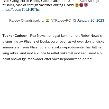
And Cong trio of Rahul, Chidamabaram n Jairam Ramesh kept
pushing case of foreign vaccines during Covid
https://t.co/nT5LHI07hc
— Rajeev Chandrasekhar
(@RajeevRC_X)
January 20, 2023
Tucker Carlson
i Fox News har også kommentert Rebel News sin
utspørring av Pfizer-sjef Boula, og er overrasket over den juridiske
immuniteten som Pfizer og andre vaksineprodusenter har fått i en
lang rekke land mot å kunne få rettet søksmål mot seg, samt å bli
holdt ansvarlige for skader etter vaksineproduktene deres: