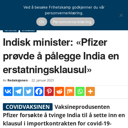
Ved å besøke Frihetskamp godkjenner du vår
personvernerklæring.
Hjem
Nyheter
Indisk minister: «Pfizer prøvde å pålegge India en
Ok
Personvernerklæring
erstatningsklausul»
NYHETER
UTENRIKS
Indisk minister: «Pfizer
prøvde å pålegge India en
erstatningsklausul»
Av
Redaksjonen
-
22. januar 2023
COVIDVAKSINEN
Vaksineprodusenten
Pfizer forsøkte å tvinge India til å sette inn en
klausul i importkontrakten for covid-19-