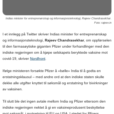
Indias minister for entreprenørskap og informasjonsteknologi, Rajeev Chandrasekhar.
Foto: rajeev.in
I et innlegg på Twitter skriver Indias minister for entreprenørskap
og informasjonsteknologi,
Rajeev Chandrasekhar
, om oppførselen
til den farmasøytiske giganten Pfizer under forhandlinger med den
indiske regjeringen om å kjøpe selskapets beryktede vaksine mot
covid-19, skriver
Nordfront
.
Ifølge ministeren forsøkte Pfizer å «bølle» India til å godta en
erstatningsklausul – med andre ord at den indiske staten skulle
dekke alle utgifter knyttet til søksmål og erstatning for bivirkninger
av vaksinen.
Til slutt ble det ingen avtale mellom India og Pfizer ettersom den
indiske regjeringen nektet å gi en vaksineprodusent beskyttelse
mot søksmål, i motsetning til EU og USA. I stedet for Pfizers