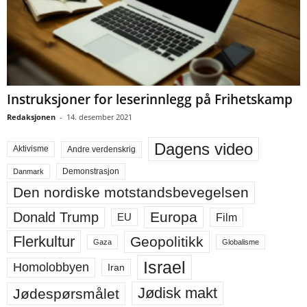
Instruksjoner for leserinnlegg på Frihetskamp
Redaksjonen
-
14. desember 2021
Dagens video
Aktivisme
Andre verdenskrig
Demonstrasjon
Danmark
Den nordiske motstandsbevegelsen
Europa
Donald Trump
Film
EU
Flerkultur
Geopolitikk
Gaza
Globalisme
Israel
Homolobbyen
Iran
Jødisk makt
Jødespørsmålet