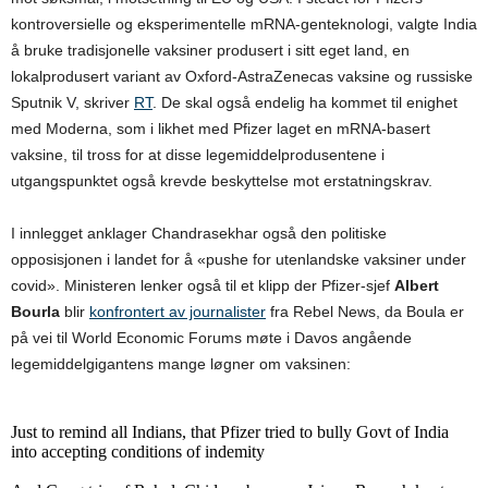
kontroversielle og eksperimentelle mRNA-genteknologi, valgte India
å bruke tradisjonelle vaksiner produsert i sitt eget land, en
lokalprodusert variant av Oxford-AstraZenecas vaksine og russiske
Sputnik V, skriver
R
T
. De skal også endelig ha kommet til enighet
med Moderna, som i likhet med Pfizer laget en mRNA-basert
vaksine, til tross for at disse legemiddelprodusentene i
utgangspunktet også krevde beskyttelse mot erstatningskrav.
I innlegget anklager Chandrasekhar også den politiske
opposisjonen i landet for å «pushe for utenlandske vaksiner under
covid». Ministeren lenker også til et klipp der Pfizer-sjef
Albert
Bourla
blir
konfrontert av journalister
fra Rebel News, da Boula er
på vei til World Economic Forums møte i Davos angående
legemiddelgigantens mange løgner om vaksinen:
Just to remind all Indians, that Pfizer tried to bully Govt of India
into accepting conditions of indemity