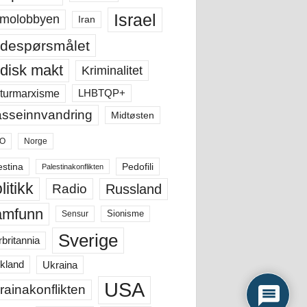
Israel
molobbyen
Iran
despørsmålet
disk makt
Kriminalitet
LHBTQP+
turmarxisme
sseinnvandring
Midtøsten
O
Norge
estina
Pedofili
Palestinakonflikten
litikk
Russland
Radio
amfunn
Sensur
Sionisme
Sverige
rbritannia
Ukraina
kland
USA
rainakonflikten