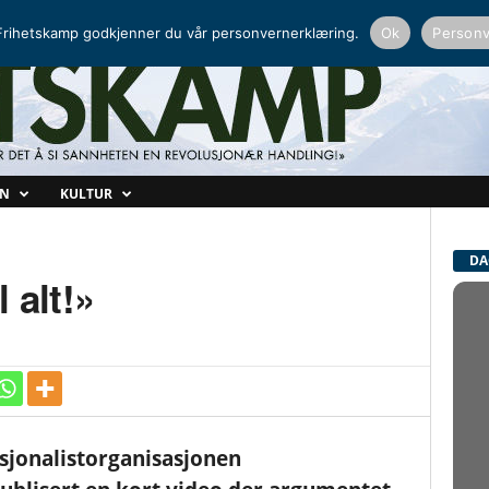
NORDISK RADIO
PEERTUBE
rihetskamp godkjenner du vår personvernerklæring.
Ok
Personv
ON
KULTUR
DA
 alt!»
jonalistorganisasjonen