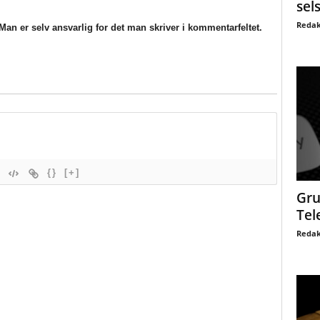
sel
Redak
an er selv ansvarlig for det man skriver i kommentarfeltet.
{}
[+]
Gru
Tel
Redak