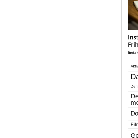
Ins
Fri
Redak
Akti
Da
Dem
De
mo
Do
Fil
Ge