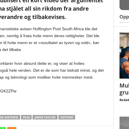
ublisert en kort video der argumentet
a stjålet all sin rikdom fra andre
verandre og tilbakevises.
Oppt
marxistiske avisen Huffington Post South Africa ble det
en, nemlig å frata hvite menn deres rettigheter. Det ble
til hvite menn er et «resultatet av tyveri og vold», bør
 det tilbake.
klarer hvor absurd dette er, og viser at hvites
også hele verden. Det er de som har bidratt minst, og det
kap og teknologi som misliker hvite mennesker mest.
Mul
gru
7PGK2ZPw
Redak
SK HISTORIE
FILM
JARED TAYLOR
NOTISER