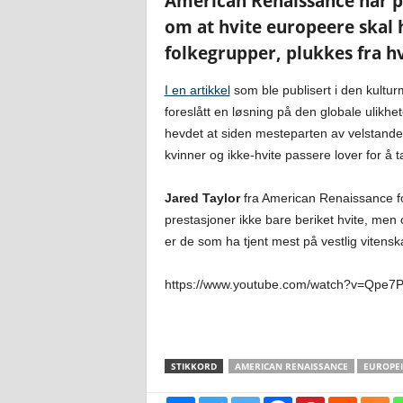
American Renaissance har p
om at hvite europeere skal h
folkegrupper, plukkes fra h
I en artikkel
som ble publisert i den kultur
foreslått en løsning på den globale ulikhet
hevdet at siden mesteparten av velstanden 
kvinner og ikke-hvite passere lover for å ta
Jared Taylor
fra American Renaissance for
prestasjoner ikke bare beriket hvite, men 
er de som ha tjent mest på vestlig vitens
https://www.youtube.com/watch?v=Qpe
STIKKORD
AMERICAN RENAISSANCE
EUROPEI