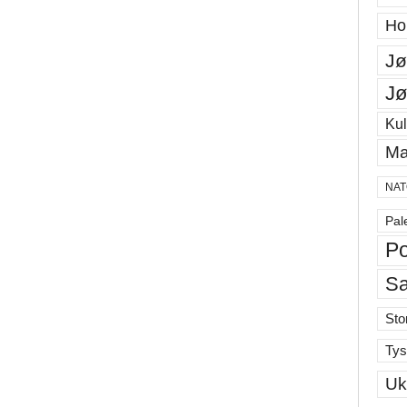
Ho
Jø
Jø
Kul
Ma
NAT
Pal
Po
S
Sto
Tys
Uk