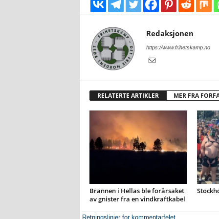
Redaksjonen
https://www.frihetskamp.no
RELATERTE ARTIKLER
MER FRA FORF
Brannen i Hellas ble forårsaket
Stockh
av gnister fra en vindkraftkabel
Retningslinjer for kommentarfelet