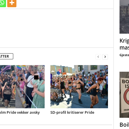
Krig
mas
Gjest
ATTER
olm Pride vekker avsky
SD-profil kritiserer Pride
Boi