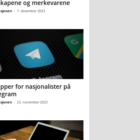
skapene og merkevarene
sjonen
-
7. desember 2023
pper for nasjonalister på
egram
sjonen
-
23. november 2023