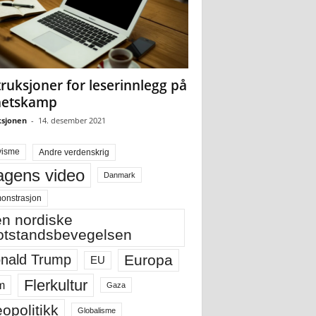
truksjoner for leserinnlegg på
hetskamp
sjonen
-
14. desember 2021
visme
Andre verdenskrig
gens video
Danmark
onstrasjon
n nordiske
tstandsbevegelsen
Europa
nald Trump
EU
Flerkultur
m
Gaza
opolitikk
Globalisme