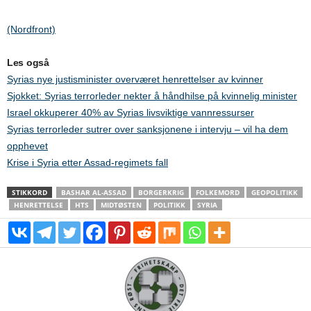
(Nordfront)
Les også
Syrias nye justisminister overværet henrettelser av kvinner
Sjokket: Syrias terrorleder nekter å håndhilse på kvinnelig minister
Israel okkuperer 40% av Syrias livsviktige vannressurser
Syrias terrorleder sutrer over sanksjonene i intervju – vil ha dem
opphevet
Krise i Syria etter Assad-regimets fall
STIKKORD
BASHAR AL-ASSAD
BORGERKRIG
FOLKEMORD
GEOPOLITIKK
HENRETTELSE
HTS
MIDTØSTEN
POLITIKK
SYRIA