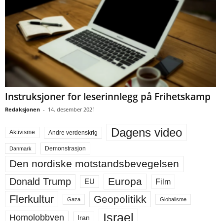
Instruksjoner for leserinnlegg på Frihetskamp
Redaksjonen
-
14. desember 2021
Dagens video
Aktivisme
Andre verdenskrig
Demonstrasjon
Danmark
Den nordiske motstandsbevegelsen
Europa
Donald Trump
Film
EU
Flerkultur
Geopolitikk
Gaza
Globalisme
Israel
Homolobbyen
Iran