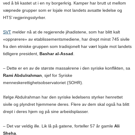
ved å bli kastet ut i en ny borgerkrig. Kamper har brutt ut mellom
væpnede grupper som er lojale mot landets avsatte ledelse og
HTS’ regjeringsstyrker.
SVT
melder nå at de regjerende jihadistene, som har blitt kalt
«opprørere» av etablissementsmediene, har drept minst 745 sivile
fra den etniske gruppen som tradisjonelt har vært lojale mot landets
tidligere president,
Bashar al-Assad
.
– Dette er en av de største massakrene i den syriske konflikten, sa
Rami Abdulrahman
, sjef for Syriske
menneskerettighetsobservatoriet (SOHR).
Ifølge Abdulrahman har den syriske ledelsens styrker henrettet
sivile og plyndret hjemmene deres. Flere av dem skal også ha blitt
drept i deres hjem og på sine arbeidsplasser.
– Det var veldig ille. Lik lå på gatene, forteller 57 år gamle
Ali
Sheha
.