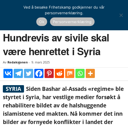
Ved å besøke Frihetskamp godkjenner du vår
personvernerklæring.
Hjem
Nyheter
Hundrevis av sivile skal være henrettet i Syria
Ok
Personvernerklæring
NYHETER
UTENRIKS
Hundrevis av sivile skal
være henrettet i Syria
Av
Redaksjonen
-
9. mars 2025
SYRIA
Siden Bashar al-Assads «regime» ble
styrtet i Syria, har vestlige medier forsøkt å
rehabilitere bildet av de halshuggende
islamistene ved makten. Nå kommer det inn
bilder av fornyede konflikter i landet der