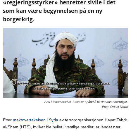
«regjeringsstyrker» henretter sivile i det
som kan være begynnelsen på en ny
borgerkrig.
Abu Mohammad al-Julani er spådd å bli Assads etterfølger.
Foto: Orient News
Etter
maktovertakelsen i Syria
av terrororganisasjonen Hayat Tahrir
al-Sham (HTS), hvilket ble hyllet i vestlige medier, er landet nær