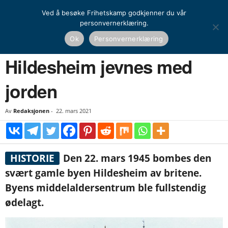
Ved å besøke Frihetskamp godkjenner du vår
personvernerklæring.
Hjem
Historie
Dagens historiske
Hildesheim jevnes med jorden
Ok
Personvernerklæring
HISTORIE
DAGENS HISTORISKE
EUROPEISK HISTORIE
Hildesheim jevnes med
jorden
Av
Redaksjonen
-
22. mars 2021
HISTORIE
Den 22. mars 1945 bombes den
svært gamle byen Hildesheim av britene.
Byens middelaldersentrum ble fullstendig
ødelagt.