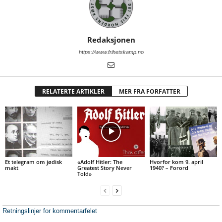
Redaksjonen
https://www.frihetskamp.no
RELATERTE ARTIKLER
MER FRA FORFATTER
Et telegram om jødisk
«Adolf Hitler: The
Hvorfor kom 9. april
makt
Greatest Story Never
1940? – Forord
Told»
Retningslinjer for kommentarfelet