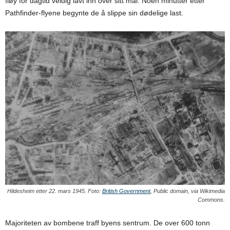
fløy for dagtid veldig lavt inn over sitt mål. Noen minutter etter
Pathfinder-flyene begynte de å slippe sin dødelige last.
Hildesheim etter 22. mars 1945. Foto:
British Government
, Public domain, via Wikimedia
Commons.
Majoriteten av bombene traff byens sentrum. De over 600 tonn