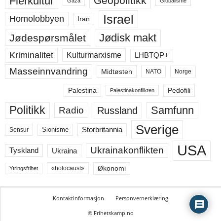
Flerkultur
Geopolitikk
Gaza
Globalisme
Israel
Homolobbyen
Iran
Jødisk makt
Jødespørsmålet
Kriminalitet
LHBTQP+
Kulturmarxisme
Masseinnvandring
Midtøsten
NATO
Norge
Palestina
Pedofili
Palestinakonflikten
Politikk
Samfunn
Russland
Radio
Sverige
Storbritannia
Sensur
Sionisme
USA
Ukrainakonflikten
Ukraina
Tyskland
Økonomi
«holocaust»
Ytringsfrihet
Kontaktinformasjon
Personvernerklæring
© Frihetskamp.no