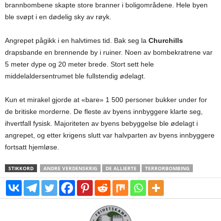
brannbombene skapte store branner i boligområdene. Hele byen
ble svøpt i en dødelig sky av røyk.
Angrepet pågikk i en halvtimes tid. Bak seg la
Churchills
drapsbande en brennende by i ruiner. Noen av bombekratrene var
5 meter dype og 20 meter brede. Stort sett hele
middelaldersentrumet ble fullstendig ødelagt.
Kun et mirakel gjorde at «bare» 1 500 personer bukker under for
de britiske morderne. De fleste av byens innbyggere klarte seg,
ihvertfall fysisk. Majoriteten av byens bebyggelse ble ødelagt i
angrepet, og etter krigens slutt var halvparten av byens innbyggere
fortsatt hjemløse.
STIKKORD
ANDRE VERDENSKRIG
DE ALLIERTE
TERRORBOMBING