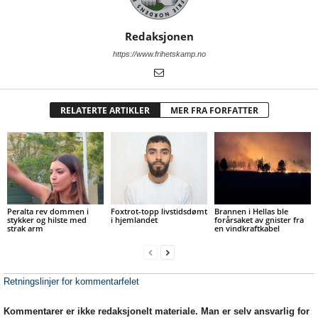
Redaksjonen
https://www.frihetskamp.no
RELATERTE ARTIKLER
MER FRA FORFATTER
Peralta rev dommen i
Foxtrot-topp livstidsdømt
Brannen i Hellas ble
stykker og hilste med
i hjemlandet
forårsaket av gnister fra
strak arm
en vindkraftkabel
Retningslinjer for kommentarfelet
Kommentarer er ikke redaksjonelt materiale. Man er selv ansvarlig for