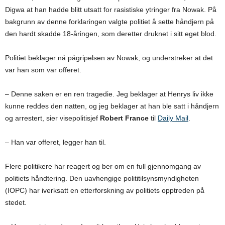
Digwa at han hadde blitt utsatt for rasistiske ytringer fra Nowak. På
bakgrunn av denne forklaringen valgte politiet å sette håndjern på
den hardt skadde 18-åringen, som deretter druknet i sitt eget blod.
Politiet beklager nå pågripelsen av Nowak, og understreker at det
var han som var offeret.
– Denne saken er en ren tragedie. Jeg beklager at Henrys liv ikke
kunne reddes den natten, og jeg beklager at han ble satt i håndjern
og arrestert, sier visepolitisjef
Robert France
til
Daily Mail
.
– Han var offeret, legger han til.
Flere politikere har reagert og ber om en full gjennomgang av
politiets håndtering. Den uavhengige polititilsynsmyndigheten
(IOPC) har iverksatt en etterforskning av politiets opptreden på
stedet.