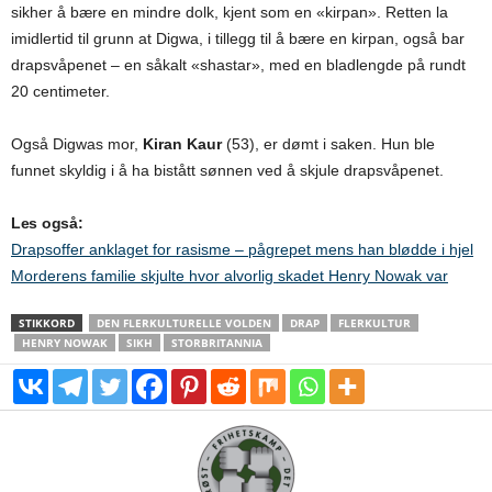
sikher å bære en mindre dolk, kjent som en «kirpan». Retten la
imidlertid til grunn at Digwa, i tillegg til å bære en kirpan, også bar
drapsvåpenet – en såkalt «shastar», med en bladlengde på rundt
20 centimeter.
Også Digwas mor,
Kiran Kaur
(53), er dømt i saken. Hun ble
funnet skyldig i å ha bistått sønnen ved å skjule drapsvåpenet.
Les også:
Drapsoffer anklaget for rasisme – pågrepet mens han blødde i hjel
Morderens familie skjulte hvor alvorlig skadet Henry Nowak var
STIKKORD
DEN FLERKULTURELLE VOLDEN
DRAP
FLERKULTUR
HENRY NOWAK
SIKH
STORBRITANNIA