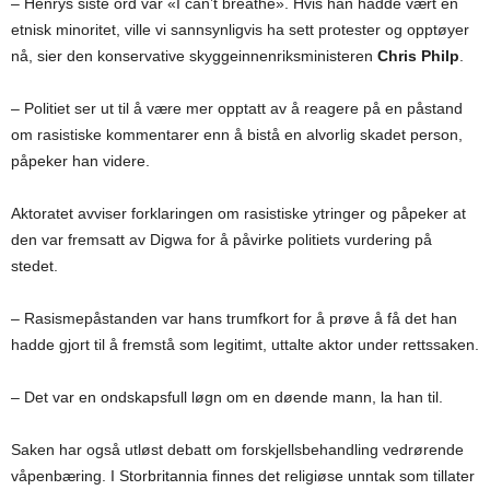
– Henrys siste ord var «I can’t breathe». Hvis han hadde vært en
etnisk minoritet, ville vi sannsynligvis ha sett protester og opptøyer
nå, sier den konservative skyggeinnenriksministeren
Chris Philp
.
– Politiet ser ut til å være mer opptatt av å reagere på en påstand
om rasistiske kommentarer enn å bistå en alvorlig skadet person,
påpeker han videre.
Aktoratet avviser forklaringen om rasistiske ytringer og påpeker at
den var fremsatt av Digwa for å påvirke politiets vurdering på
stedet.
– Rasismepåstanden var hans trumfkort for å prøve å få det han
hadde gjort til å fremstå som legitimt, uttalte aktor under rettssaken.
– Det var en ondskapsfull løgn om en døende mann, la han til.
Saken har også utløst debatt om forskjellsbehandling vedrørende
våpenbæring. I Storbritannia finnes det religiøse unntak som tillater