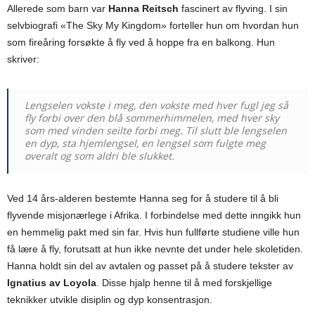
Allerede som barn var
Hanna Reitsch
fascinert av flyving. I sin
selvbiografi «The Sky My Kingdom» forteller hun om hvordan hun
som fireåring forsøkte å fly ved å hoppe fra en balkong. Hun
skriver:
Lengselen vokste i meg, den vokste med hver fugl jeg så
fly forbi over den blå sommerhimmelen, med hver sky
som med vinden seilte forbi meg. Til slutt ble lengselen
en dyp, sta hjemlengsel, en lengsel som fulgte meg
overalt og som aldri ble slukket.
Ved 14 års-alderen bestemte Hanna seg for å studere til å bli
flyvende misjonærlege i Afrika. I forbindelse med dette inngikk hun
en hemmelig pakt med sin far. Hvis hun fullførte studiene ville hun
få lære å fly, forutsatt at hun ikke nevnte det under hele skoletiden.
Hanna holdt sin del av avtalen og passet på å studere tekster av
Ignatius av Loyola
. Disse hjalp henne til å med forskjellige
teknikker utvikle disiplin og dyp konsentrasjon.