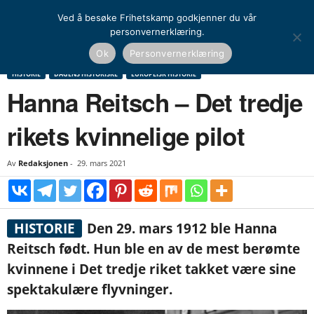
Ved å besøke Frihetskamp godkjenner du vår
personvernerklæring.
Hjem
Historie
Dagens historiske
Hanna Reitsch – Det tredje rikets kvinnelige
Ok
Personvernerklæring
pilot
HISTORIE
DAGENS HISTORISKE
EUROPEISK HISTORIE
Hanna Reitsch – Det tredje
rikets kvinnelige pilot
Av
Redaksjonen
-
29. mars 2021
HISTORIE
Den 29. mars 1912 ble Hanna
Reitsch født. Hun ble en av de mest berømte
kvinnene i Det tredje riket takket være sine
spektakulære flyvninger.