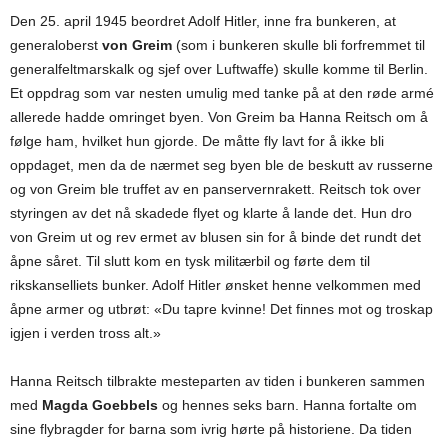
Den 25. april 1945 beordret Adolf Hitler, inne fra bunkeren, at
generaloberst
von Greim
(som i bunkeren skulle bli forfremmet til
generalfeltmarskalk og sjef over Luftwaffe) skulle komme til Berlin.
Et oppdrag som var nesten umulig med tanke på at den røde armé
allerede hadde omringet byen. Von Greim ba Hanna Reitsch om å
følge ham, hvilket hun gjorde. De måtte fly lavt for å ikke bli
oppdaget, men da de nærmet seg byen ble de beskutt av russerne
og von Greim ble truffet av en panservernrakett. Reitsch tok over
styringen av det nå skadede flyet og klarte å lande det. Hun dro
von Greim ut og rev ermet av blusen sin for å binde det rundt det
åpne såret. Til slutt kom en tysk militærbil og førte dem til
rikskanselliets bunker. Adolf Hitler ønsket henne velkommen med
åpne armer og utbrøt: «Du tapre kvinne! Det finnes mot og troskap
igjen i verden tross alt.»
Hanna Reitsch tilbrakte mesteparten av tiden i bunkeren sammen
med
Magda Goebbels
og hennes seks barn. Hanna fortalte om
sine flybragder for barna som ivrig hørte på historiene. Da tiden