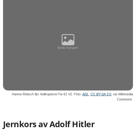
Hanna Reitsch flyr helikopteret Fw 61 V2. Foto:
ADL
,
CC BY-SA 3.0
, via Wikimedia
Commons.
Jernkors av Adolf Hitler