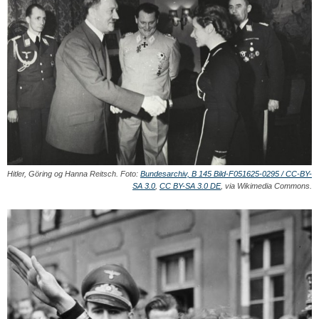
Hitler, Göring og Hanna Reitsch. Foto:
Bundesarchiv, B 145 Bild-F051625-0295 / CC-BY-
SA 3.0
,
CC BY-SA 3.0 DE
, via Wikimedia Commons.