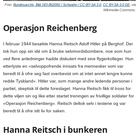
Foto:
Bundesarchiv, Bild 183-B02092 / Schwahn / CC-BY-SA 3.0
,
CC BY-SA 3.0 DE
, via
Wikimedia Commons.
Operasjon Reichenberg
I februar 1944 besøkte Hanna Reitsch Adolf Hitler på Berghof. Der
tok hun opp sin idé om å bruke selvmordsbombere, noe som hun
ved flere anledninger hadde diskutert med sine flygerkolleger. Hun
etterlyste en «selvoppofrende innsats fra mennesker som var
beredt til å ofre seg fast overbevist om at intet annet lengre kunne
redde Tyskland». Hitler var, som mange andre ledende personer i
partiet, skeptisk til dette foreslaget. Hanna Reitsch fikk til tross for
dette viljen sin og like etter startet treningen av frivillige soldater for
«Operasjon Reichenberg». Reitsch deltok selv i testene og var
beredt til å ofre sitt liv for saken.
Hanna Reitsch i bunkeren