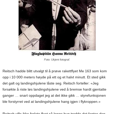
Foto: Ukjent fotograf.
Reitsch hadde blitt utvalgt til å prøve rakettflyet Me 163 som kom
opp i 10 000 meters høyde på ett og et halvt minutt. Et sted gikk
det galt og landingshjulene låste seg. Reitsch forteller: «Jeg
forsøkte å riste løs landingshjulene ved å bremse hardt gjentatte
ganger … snart oppdaget jeg at det ikke gikk … styrefunksjonen
ble forstyrret ved at landingshjulene hang igjen i flykroppen.»
Reitsch ville ikke forlate flyet så lenge hun trodde det fantes den