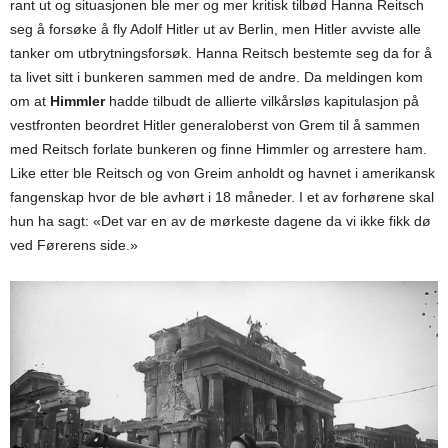
rant ut og situasjonen ble mer og mer kritisk tilbød Hanna Reitsch
seg å forsøke å fly Adolf Hitler ut av Berlin, men Hitler avviste alle
tanker om utbrytningsforsøk. Hanna Reitsch bestemte seg da for å
ta livet sitt i bunkeren sammen med de andre. Da meldingen kom
om at
Himmler
hadde tilbudt de allierte vilkårsløs kapitulasjon på
vestfronten beordret Hitler generaloberst von Grem til å sammen
med Reitsch forlate bunkeren og finne Himmler og arrestere ham.
Like etter ble Reitsch og von Greim anholdt og havnet i amerikansk
fangenskap hvor de ble avhørt i 18 måneder. I et av forhørene skal
hun ha sagt: «Det var en av de mørkeste dagene da vi ikke fikk dø
ved Førerens side.»