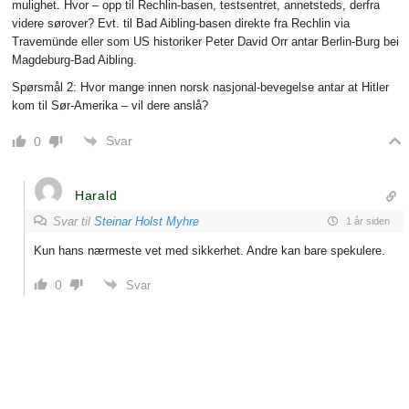
mulighet. Hvor – opp til Rechlin-basen, testsentret, annetsteds, derfra
videre sørover? Evt. til Bad Aibling-basen direkte fra Rechlin via
Travemünde eller som US historiker Peter David Orr antar Berlin-Burg bei
Magdeburg-Bad Aibling.
Spørsmål 2: Hvor mange innen norsk nasjonal-bevegelse antar at Hitler
kom til Sør-Amerika – vil dere anslå?
Svar
0
Harald
Svar til
Steinar Holst Myhre
1 år siden
Kun hans nærmeste vet med sikkerhet. Andre kan bare spekulere.
0
Svar