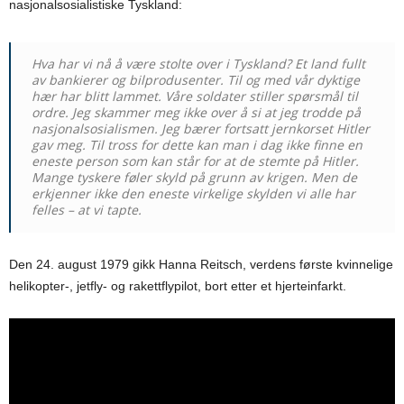
nasjonalsosialistiske Tyskland:
Hva har vi nå å være stolte over i Tyskland? Et land fullt
av bankierer og bilprodusenter. Til og med vår dyktige
hær har blitt lammet. Våre soldater stiller spørsmål til
ordre. Jeg skammer meg ikke over å si at jeg trodde på
nasjonalsosialismen. Jeg bærer fortsatt jernkorset Hitler
gav meg. Til tross for dette kan man i dag ikke finne en
eneste person som kan står for at de stemte på Hitler.
Mange tyskere føler skyld på grunn av krigen. Men de
erkjenner ikke den eneste virkelige skylden vi alle har
felles – at vi tapte.
Den 24. august 1979 gikk Hanna Reitsch, verdens første kvinnelige
helikopter-, jetfly- og rakettflypilot, bort etter et hjerteinfarkt.