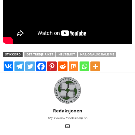
STIKKORD
DET TREDJE RIKET
HELTEMOT
NASJONALSOSIALISME
Redaksjonen
https://www.frihetskamp.no