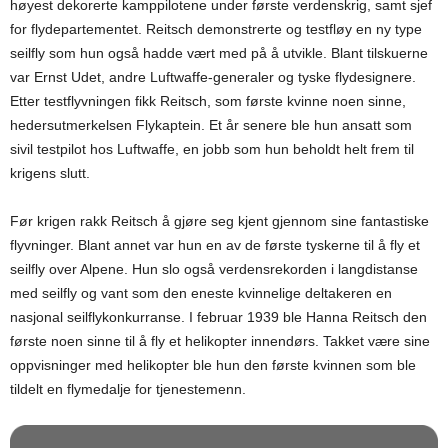
høyest dekorerte kamppilotene under første verdenskrig, samt sjef
for flydepartementet. Reitsch demonstrerte og testfløy en ny type
seilfly som hun også hadde vært med på å utvikle. Blant tilskuerne
var Ernst Udet, andre Luftwaffe-generaler og tyske flydesignere.
Etter testflyvningen fikk Reitsch, som første kvinne noen sinne,
hedersutmerkelsen Flykaptein. Et år senere ble hun ansatt som
sivil testpilot hos Luftwaffe, en jobb som hun beholdt helt frem til
krigens slutt.
Før krigen rakk Reitsch å gjøre seg kjent gjennom sine fantastiske
flyvninger. Blant annet var hun en av de første tyskerne til å fly et
seilfly over Alpene. Hun slo også verdensrekorden i langdistanse
med seilfly og vant som den eneste kvinnelige deltakeren en
nasjonal seilflykonkurranse. I februar 1939 ble Hanna Reitsch den
første noen sinne til å fly et helikopter innendørs. Takket være sine
oppvisninger med helikopter ble hun den første kvinnen som ble
tildelt en flymedalje for tjenestemenn.