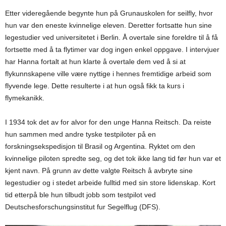
Etter videregående begynte hun på Grunauskolen for seilfly, hvor
hun var den eneste kvinnelige eleven. Deretter fortsatte hun sine
legestudier ved universitetet i Berlin. Å overtale sine foreldre til å få
fortsette med å ta flytimer var dog ingen enkel oppgave. I intervjuer
har Hanna fortalt at hun klarte å overtale dem ved å si at
flykunnskapene ville være nyttige i hennes fremtidige arbeid som
flyvende lege. Dette resulterte i at hun også fikk ta kurs i
flymekanikk.
I 1934 tok det av for alvor for den unge Hanna Reitsch. Da reiste
hun sammen med andre tyske testpiloter på en
forskningsekspedisjon til Brasil og Argentina. Ryktet om den
kvinnelige piloten spredte seg, og det tok ikke lang tid før hun var et
kjent navn. På grunn av dette valgte Reitsch å avbryte sine
legestudier og i stedet arbeide fulltid med sin store lidenskap. Kort
tid etterpå ble hun tilbudt jobb som testpilot ved
Deutschesforschungsinstitut fur Segelflug (DFS).