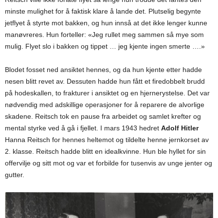
minste mulighet for å faktisk klare å lande det. Plutselig begynte
jetflyet å styrte mot bakken, og hun innså at det ikke lenger kunne
manøvreres. Hun forteller: «Jeg rullet meg sammen så mye som
mulig. Flyet slo i bakken og tippet … jeg kjente ingen smerte ….»
Blodet fosset ned ansiktet hennes, og da hun kjente etter hadde
nesen blitt revet av. Dessuten hadde hun fått et firedobbelt brudd
på hodeskallen, to frakturer i ansiktet og en hjernerystelse. Det var
nødvendig med adskillige operasjoner for å reparere de alvorlige
skadene. Reitsch tok en pause fra arbeidet og samlet krefter og
mental styrke ved å gå i fjellet. I mars 1943 hedret
Adolf Hitler
Hanna Reitsch for hennes heltemot og tildelte henne jernkorset av
2. klasse. Reitsch hadde blitt en idealkvinne. Hun ble hyllet for sin
offervilje og sitt mot og var et forbilde for tusenvis av unge jenter og
gutter.