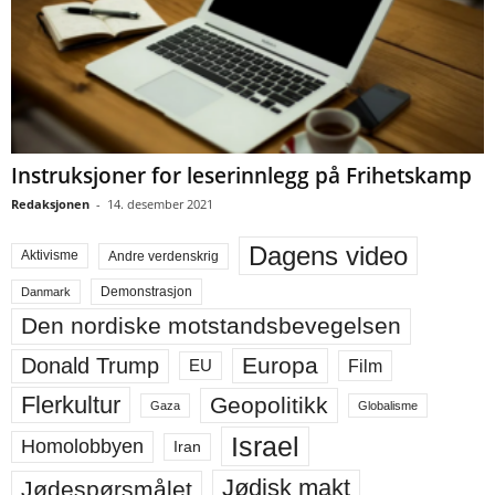
Instruksjoner for leserinnlegg på Frihetskamp
Redaksjonen
-
14. desember 2021
Dagens video
Aktivisme
Andre verdenskrig
Demonstrasjon
Danmark
Den nordiske motstandsbevegelsen
Europa
Donald Trump
Film
EU
Flerkultur
Geopolitikk
Gaza
Globalisme
Israel
Homolobbyen
Iran
Jødisk makt
Jødespørsmålet