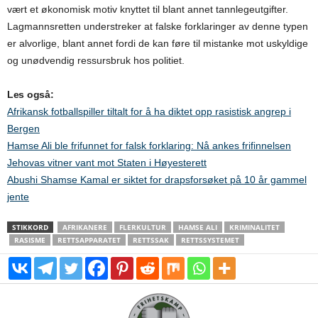
vært et økonomisk motiv knyttet til blant annet tannlegeutgifter.
Lagmannsretten understreker at falske forklaringer av denne typen
er alvorlige, blant annet fordi de kan føre til mistanke mot uskyldige
og unødvendig ressursbruk hos politiet.
Les også:
Afrikansk fotballspiller tiltalt for å ha diktet opp rasistisk angrep i
Bergen
Hamse Ali ble frifunnet for falsk forklaring: Nå ankes frifinnelsen
Jehovas vitner vant mot Staten i Høyesterett
Abushi Shamse Kamal er siktet for drapsforsøket på 10 år gammel
jente
STIKKORD
AFRIKANERE
FLERKULTUR
HAMSE ALI
KRIMINALITET
RASISME
RETTSAPPARATET
RETTSSAK
RETTSSYSTEMET