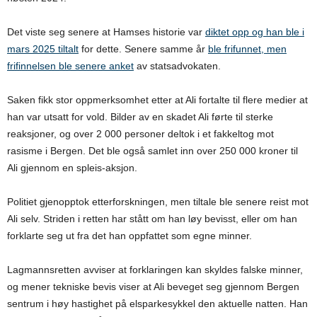
Det viste seg senere at Hamses historie var
diktet opp og han ble i
mars 2025 tiltalt
for dette. Senere samme år
ble frifunnet, men
frifinnelsen ble senere anket
av statsadvokaten.
Saken fikk stor oppmerksomhet etter at Ali fortalte til flere medier at
han var utsatt for vold. Bilder av en skadet Ali førte til sterke
reaksjoner, og over 2 000 personer deltok i et fakkeltog mot
rasisme i Bergen. Det ble også samlet inn over 250 000 kroner til
Ali gjennom en spleis-aksjon.
Politiet gjenopptok etterforskningen, men tiltale ble senere reist mot
Ali selv. Striden i retten har stått om han løy bevisst, eller om han
forklarte seg ut fra det han oppfattet som egne minner.
Lagmannsretten avviser at forklaringen kan skyldes falske minner,
og mener tekniske bevis viser at Ali beveget seg gjennom Bergen
sentrum i høy hastighet på elsparkesykkel den aktuelle natten. Han