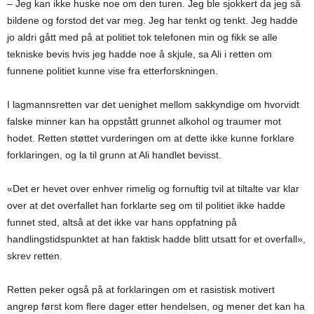
– Jeg kan ikke huske noe om den turen. Jeg ble sjokkert da jeg så
bildene og forstod det var meg. Jeg har tenkt og tenkt. Jeg hadde
jo aldri gått med på at politiet tok telefonen min og fikk se alle
tekniske bevis hvis jeg hadde noe å skjule, sa Ali i retten om
funnene politiet kunne vise fra etterforskningen.
I lagmannsretten var det uenighet mellom sakkyndige om hvorvidt
falske minner kan ha oppstått grunnet alkohol og traumer mot
hodet. Retten støttet vurderingen om at dette ikke kunne forklare
forklaringen, og la til grunn at Ali handlet bevisst.
«Det er hevet over enhver rimelig og fornuftig tvil at tiltalte var klar
over at det overfallet han forklarte seg om til politiet ikke hadde
funnet sted, altså at det ikke var hans oppfatning på
handlingstidspunktet at han faktisk hadde blitt utsatt for et overfall»,
skrev retten.
Retten peker også på at forklaringen om et rasistisk motivert
angrep først kom flere dager etter hendelsen, og mener det kan ha