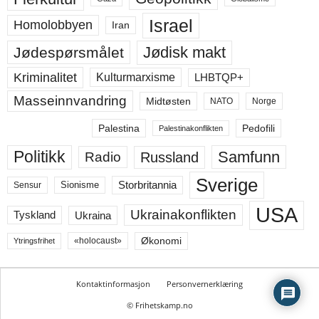
Israel
Homolobbyen
Iran
Jødisk makt
Jødespørsmålet
Kriminalitet
LHBTQP+
Kulturmarxisme
Masseinnvandring
Midtøsten
NATO
Norge
Palestina
Pedofili
Palestinakonflikten
Politikk
Samfunn
Russland
Radio
Sverige
Storbritannia
Sensur
Sionisme
USA
Ukrainakonflikten
Ukraina
Tyskland
Økonomi
«holocaust»
Ytringsfrihet
Kontaktinformasjon
Personvernerklæring
© Frihetskamp.no