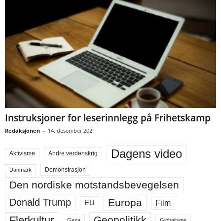
Instruksjoner for leserinnlegg på Frihetskamp
Redaksjonen
-
14. desember 2021
Dagens video
Aktivisme
Andre verdenskrig
Demonstrasjon
Danmark
Den nordiske motstandsbevegelsen
Europa
Donald Trump
Film
EU
Flerkultur
Geopolitikk
Gaza
Globalisme