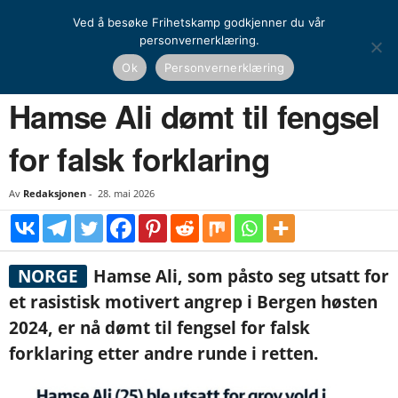
Ved å besøke Frihetskamp godkjenner du vår
personvernerklæring.
Hjem
Nyheter
Norge
Hamse Ali dømt til fengsel for falsk forklaring
Ok
Personvernerklæring
NYHETER
NORGE
Hamse Ali dømt til fengsel
for falsk forklaring
Av
Redaksjonen
-
28. mai 2026
NORGE
Hamse Ali, som påsto seg utsatt for
et rasistisk motivert angrep i Bergen høsten
2024, er nå dømt til fengsel for falsk
forklaring etter andre runde i retten.