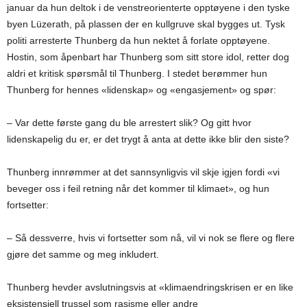
januar da hun deltok i de venstreorienterte opptøyene i den tyske
byen Lüzerath, på plassen der en kullgruve skal bygges ut. Tysk
politi arresterte Thunberg da hun nektet å forlate opptøyene.
Hostin, som åpenbart har Thunberg som sitt store idol, retter dog
aldri et kritisk spørsmål til Thunberg. I stedet berømmer hun
Thunberg for hennes «lidenskap» og «engasjement» og spør:
– Var dette første gang du ble arrestert slik? Og gitt hvor
lidenskapelig du er, er det trygt å anta at dette ikke blir den siste?
Thunberg innrømmer at det sannsynligvis vil skje igjen fordi «vi
beveger oss i feil retning når det kommer til klimaet», og hun
fortsetter:
– Så dessverre, hvis vi fortsetter som nå, vil vi nok se flere og flere
gjøre det samme og meg inkludert.
Thunberg hevder avslutningsvis at «klimaendringskrisen er en like
eksistensiell trussel som rasisme eller andre