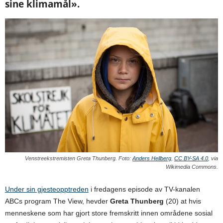
sine klimamål».
Venstreekstremisten Greta Thunberg. Foto:
Anders Hellberg
,
CC BY-SA 4.0
, via
Wikimedia Commons.
Under sin gjesteopptreden
i fredagens episode av TV-kanalen
ABCs program The View, hevder
Greta Thunberg
(20) at hvis
menneskene som har gjort store fremskritt innen områdene sosial