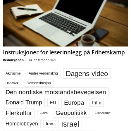
Instruksjoner for leserinnlegg på Frihetskamp
Redaksjonen
-
14. desember 2021
Dagens video
Aktivisme
Andre verdenskrig
Demonstrasjon
Danmark
Den nordiske motstandsbevegelsen
Europa
Donald Trump
Film
EU
Flerkultur
Geopolitikk
Gaza
Globalisme
Israel
Homolobbyen
Iran