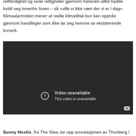
rettferdighet og sivile rettigheter gjennom historien alltid hadde
holdt seg innenfor loven – så «ville vi ikke vært der vi er i dag».
Klimaalarmisten mener at reelle klimatiltak kun kan oppnås
gjennom handlinger som ikke lar seg hemme av eksisterende
lovverk.
Sunny Hostin
, fra The View, tar opp arrestasjonen av Thunberg i