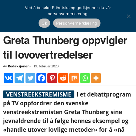
Ved å besøke Frihetskamp godkjenner du vår
personvernerklæring.
Hjem
Nyheter
Greta Thunberg oppvigler til lovovertredelser
Ok
Personvernerklæring
NYHETER
UTENRIKS
Greta Thunberg oppvigler
til lovovertredelser
Av
Redaksjonen
-
19. februar 2023
VENSTREEKSTREMISME
I et debattprogram
på TV oppfordrer den svenske
venstreekstremisten Greta Thunberg sine
jevnaldrende til å følge hennes eksempel og
«handle utover lovlige metoder» for å «nå