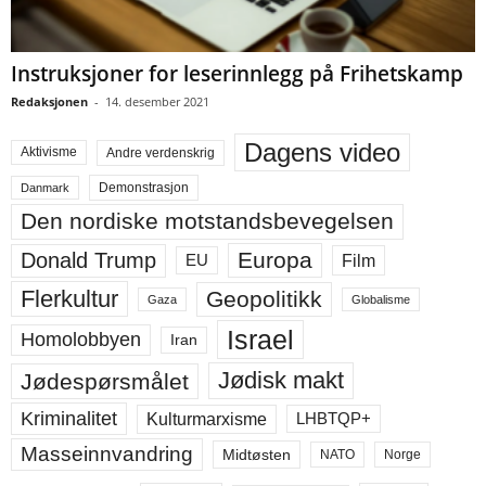
Instruksjoner for leserinnlegg på Frihetskamp
Redaksjonen
-
14. desember 2021
Dagens video
Aktivisme
Andre verdenskrig
Demonstrasjon
Danmark
Den nordiske motstandsbevegelsen
Europa
Donald Trump
Film
EU
Flerkultur
Geopolitikk
Gaza
Globalisme
Israel
Homolobbyen
Iran
Jødisk makt
Jødespørsmålet
Kriminalitet
LHBTQP+
Kulturmarxisme
Masseinnvandring
Midtøsten
NATO
Norge