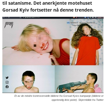
til satanisme. Det anerkjente motehuset
Gorsad Kyiv fortsetter nå denne trenden.
Et av de mindre kontroversielle bildene fra Gorsad Kyivs kampanje (bildene er
opprinnelig ikke pixlet). Skjermbilde fra Twitter