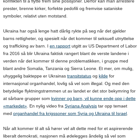
konflikten til å flytte frem sine posisjoner. Derfor kan man arrestere
prester, brenne kirker, forfekte pedofili og fremvise sataniske
symboler, relativt uten motstand.
Ukraina har også lenge hatt dårlig rykte på seg når det gjelder
barns rettigheter, og spesielt når det kommer til seksuell utnyttelse
og trafficking av barn. I
en rapport
utgitt av US Department of Labor
fra 2016 så blir Ukraina faktisk rangert blant de verste landene i
verden når det kommer til denne problematikken, i gruppe med
blant andre Somalia, Tanzania og Sierra Leone. Et mer, om mulig,
uhyggelig bakteppe er Ukrainas
transitstatus
og
kilde
for
internasjonal organhandel, lovlig så vel som illegal. Og med den
betydelige flyktningstrømmen ut av landet er det stor bekymring for
at sårbare grupper som
kvinner og barn, vil kunne ende opp i dette
«markedet»
. En nylig video fra
Syriana Analysis
tar opp temaet
med
organhandel fra krigssoner som Syria og Ukraina til Israel
.
Når alt kommer til alt så hører vel alt dette med for et aspirerende
liberalt demokrati, nasjonen må ødelegges åndelig så vel som