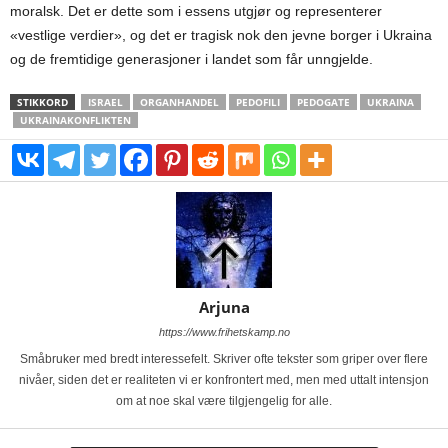
moralsk. Det er dette som i essens utgjør og representerer
«vestlige verdier», og det er tragisk nok den jevne borger i Ukraina
og de fremtidige generasjoner i landet som får unngjelde.
STIKKORD
ISRAEL
ORGANHANDEL
PEDOFILI
PEDOGATE
UKRAINA
UKRAINAKONFLIKTEN
Arjuna
https://www.frihetskamp.no
Småbruker med bredt interessefelt. Skriver ofte tekster som griper over flere
nivåer, siden det er realiteten vi er konfrontert med, men med uttalt intensjon
om at noe skal være tilgjengelig for alle.