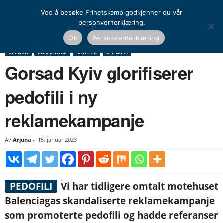
Ved å besøke Frihetskamp godkjenner du vår
personvernerklæring.
Hjem
Opinion
Kommentar
Gorsad Kyiv glorifiserer pedofili i ny
Ok
Personvernerklæring
reklamekampanje
OPINION
KOMMENTAR
NYHETER
UTENRIKS
Gorsad Kyiv glorifiserer
pedofili i ny
reklamekampanje
Av
Arjuna
-
15. januar 2023
PEDOFILI
Vi har tidligere omtalt motehuset
Balenciagas skandaliserte reklamekampanje
som promoterte pedofili og hadde referanser