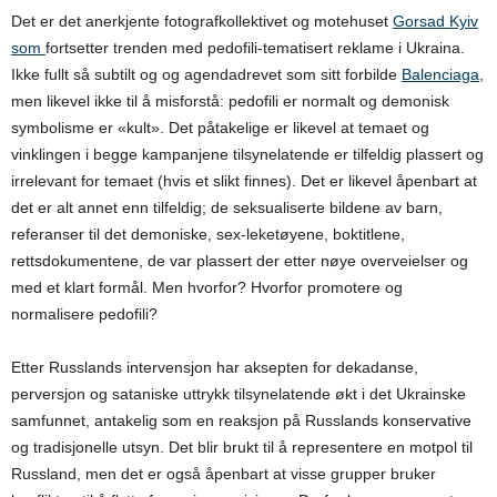
Det er det anerkjente fotografkollektivet og motehuset
Gorsad Kyiv
som
fortsetter trenden med pedofili-tematisert reklame i Ukraina.
Ikke fullt så subtilt og og agendadrevet som sitt forbilde
Balenciaga
,
men likevel ikke til å misforstå: pedofili er normalt og demonisk
symbolisme er «kult». Det påtakelige er likevel at temaet og
vinklingen i begge kampanjene tilsynelatende er tilfeldig plassert og
irrelevant for temaet (hvis et slikt finnes). Det er likevel åpenbart at
det er alt annet enn tilfeldig; de seksualiserte bildene av barn,
referanser til det demoniske, sex-leketøyene, boktitlene,
rettsdokumentene, de var plassert der etter nøye overveielser og
med et klart formål. Men hvorfor? Hvorfor promotere og
normalisere pedofili?
Etter Russlands intervensjon har aksepten for dekadanse,
perversjon og sataniske uttrykk tilsynelatende økt i det Ukrainske
samfunnet, antakelig som en reaksjon på Russlands konservative
og tradisjonelle utsyn. Det blir brukt til å representere en motpol til
Russland, men det er også åpenbart at visse grupper bruker