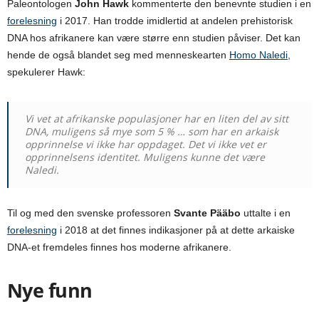
Paleontologen
John Hawk
kommenterte den benevnte studien i en
forelesning
i 2017. Han trodde imidlertid at andelen prehistorisk
DNA hos afrikanere kan være større enn studien påviser. Det kan
hende de også blandet seg med menneskearten
Homo Naledi
,
spekulerer Hawk:
Vi vet at afrikanske populasjoner har en liten del av sitt
DNA, muligens så mye som 5 % … som har en arkaisk
opprinnelse vi ikke har oppdaget. Det vi ikke vet er
opprinnelsens identitet. Muligens kunne det være
Naledi.
Til og med den svenske professoren
Svante Pääbo
uttalte i en
forelesning
i 2018 at det finnes indikasjoner på at dette arkaiske
DNA-et fremdeles finnes hos moderne afrikanere.
Nye funn