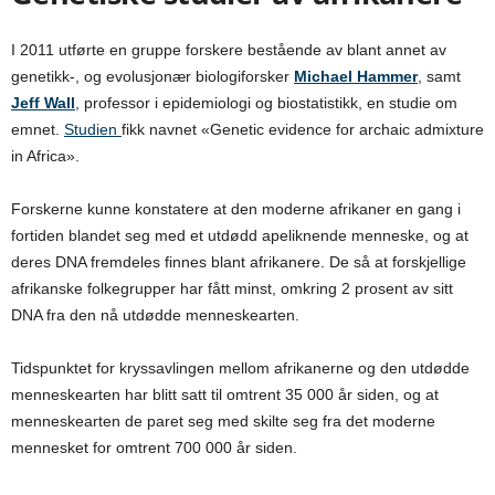
I 2011 utførte en gruppe forskere bestående av blant annet av
genetikk-, og evolusjonær biologiforsker
Michael Hammer
, samt
Jeff Wall
, professor i epidemiologi og biostatistikk, en studie om
emnet.
Studien
fikk navnet «Genetic evidence for archaic admixture
in Africa».
Forskerne kunne konstatere at den moderne afrikaner en gang i
fortiden blandet seg med et utdødd apeliknende menneske, og at
deres DNA fremdeles finnes blant afrikanere. De så at forskjellige
afrikanske folkegrupper har fått minst, omkring 2 prosent av sitt
DNA fra den nå utdødde menneskearten.
Tidspunktet for kryssavlingen mellom afrikanerne og den utdødde
menneskearten har blitt satt til omtrent 35 000 år siden, og at
menneskearten de paret seg med skilte seg fra det moderne
mennesket for omtrent 700 000 år siden.