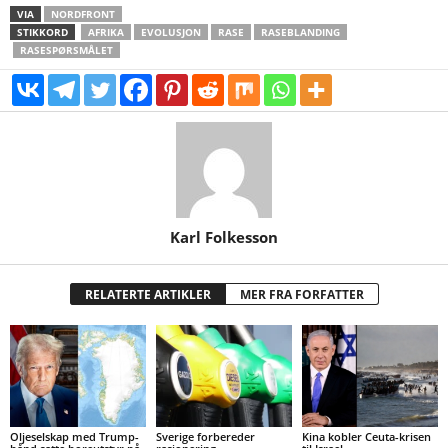
VIA
NORDFRONT
STIKKORD
AFRIKA
EVOLUSJON
RASE
RASEBLANDING
RASESPØRSMÅLET
Karl Folkesson
RELATERTE ARTIKLER
MER FRA FORFATTER
Oljeselskap med Trump-
Sverige forbereder
Kina kobler Ceuta-krisen