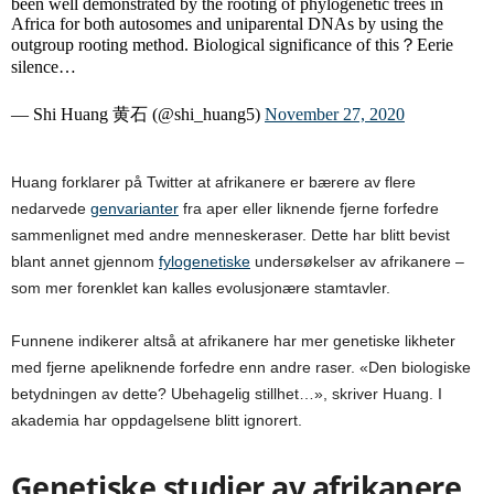
been well demonstrated by the rooting of phylogenetic trees in
Africa for both autosomes and uniparental DNAs by using the
outgroup rooting method. Biological significance of this？Eerie
silence…
— Shi Huang 黄石 (@shi_huang5)
November 27, 2020
Huang forklarer på Twitter at afrikanere er bærere av flere
nedarvede
genvarianter
fra aper eller liknende fjerne forfedre
sammenlignet med andre menneskeraser. Dette har blitt bevist
blant annet gjennom
fylogenetiske
undersøkelser av afrikanere –
som mer forenklet kan kalles evolusjonære stamtavler.
Funnene indikerer altså at afrikanere har mer genetiske likheter
med fjerne apeliknende forfedre enn andre raser. «Den biologiske
betydningen av dette? Ubehagelig stillhet…», skriver Huang. I
akademia har oppdagelsene blitt ignorert.
Genetiske studier av afrikanere