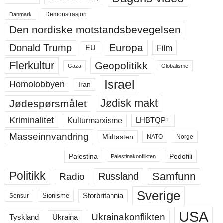
Demonstrasjon
Danmark
Den nordiske motstandsbevegelsen
Europa
Donald Trump
Film
EU
Flerkultur
Geopolitikk
Gaza
Globalisme
Israel
Homolobbyen
Iran
Jødisk makt
Jødespørsmålet
Kriminalitet
LHBTQP+
Kulturmarxisme
Masseinnvandring
Midtøsten
NATO
Norge
Palestina
Pedofili
Palestinakonflikten
Politikk
Samfunn
Russland
Radio
Sverige
Storbritannia
Sensur
Sionisme
USA
Ukrainakonflikten
Ukraina
Tyskland