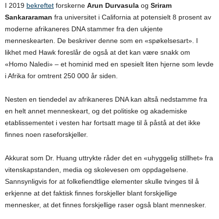
I 2019
bekreftet
forskerne
Arun Durvasula
og
Sriram
Sankararaman
fra universitet i California at potensielt 8 prosent av
moderne afrikaneres DNA stammer fra den ukjente
menneskearten. De beskriver denne som en «spøkelsesart». I
likhet med Hawk foreslår de også at det kan være snakk om
«Homo Naledi» – et hominid med en spesielt liten hjerne som levde
i Afrika for omtrent 250 000 år siden.
Nesten en tiendedel av afrikaneres DNA kan altså nedstamme fra
en helt annet menneskeart, og det politiske og akademiske
etablissementet i vesten har fortsatt mage til å påstå at det ikke
finnes noen raseforskjeller.
Akkurat som Dr. Huang uttrykte råder det en «uhyggelig stillhet» fra
vitenskapstanden, media og skolevesen om oppdagelsene.
Sannsynligvis for at folkefiendtlige elementer skulle tvinges til å
erkjenne at det faktisk finnes forskjeller blant forskjellige
mennesker, at det finnes forskjellige raser også blant mennesker.