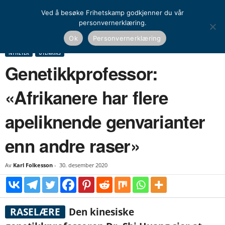
Ved å besøke Frihetskamp godkjenner du vår
personvernerklæring.
Hjem
Nyheter
Genetikkprofessor: «Afrikanere har flere apeliknende genvarianter
Ok
Personvernerklæring
enn andre raser»
NYHETER
UTENRIKS
Genetikkprofessor:
«Afrikanere har flere
apeliknende genvarianter
enn andre raser»
Av
Karl Folkesson
-
30. desember 2020
RASELÆRE
Den kinesiske