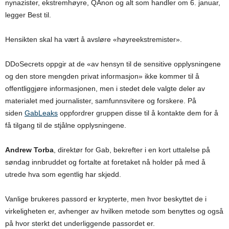
nynazister, ekstremhøyre, QAnon og alt som handler om 6. januar,
legger Best til.
Hensikten skal ha vært å avsløre «høyreekstremister».
DDoSecrets oppgir at de «av hensyn til de sensitive opplysningene
og den store mengden privat informasjon» ikke kommer til å
offentliggjøre informasjonen, men i stedet dele valgte deler av
materialet med journalister, samfunnsvitere og forskere. På
siden
GabLeaks
oppfordrer gruppen disse til å kontakte dem for å
få tilgang til de stjålne opplysningene.
Andrew Torba
, direktør for Gab, bekrefter i en kort uttalelse på
søndag innbruddet og fortalte at foretaket nå holder på med å
utrede hva som egentlig har skjedd.
Vanlige brukeres passord er krypterte, men hvor beskyttet de i
virkeligheten er, avhenger av hvilken metode som benyttes og også
på hvor sterkt det underliggende passordet er.