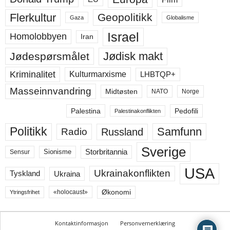
Flerkultur
Geopolitikk
Gaza
Globalisme
Israel
Homolobbyen
Iran
Jødisk makt
Jødespørsmålet
Kriminalitet
LHBTQP+
Kulturmarxisme
Masseinnvandring
Midtøsten
NATO
Norge
Palestina
Pedofili
Palestinakonflikten
Politikk
Samfunn
Russland
Radio
Sverige
Storbritannia
Sensur
Sionisme
USA
Ukrainakonflikten
Ukraina
Tyskland
Økonomi
«holocaust»
Ytringsfrihet
Kontaktinformasjon
Personvernerklæring