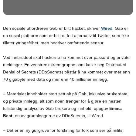
Den sosiale utfordreren Gab er blitt hacket, skriver
Wired
. Gab er
en sosial plattform som er blitt et fritt alternativ til Twitter, som ikke
tillater ytringsfrihet, men bedriver omfattende sensur.
Ved innbruddet skal hackerne ha kommet over passord og private
meldinger. En venstreekstrem gruppe som kaller seg Distributed
Denial of Secrets (DDoSecrets) påstår å ha kommet over mer enn
70 gigabyte med data og mer enn 40 millioner innlegg.
– Materialet inneholder stort sett alt på Gab, inklusive brukerdata
og private innlegg, alt som noen trenger for å gjøre en nesten
fullstendig analyse av Gab-brukere og innhold, oppgav
Emma
Best
, en av grunnleggerne av DDoSecrets, til Wired.
– Det er en ny gullgruve for forskning for folk som ser på milits,