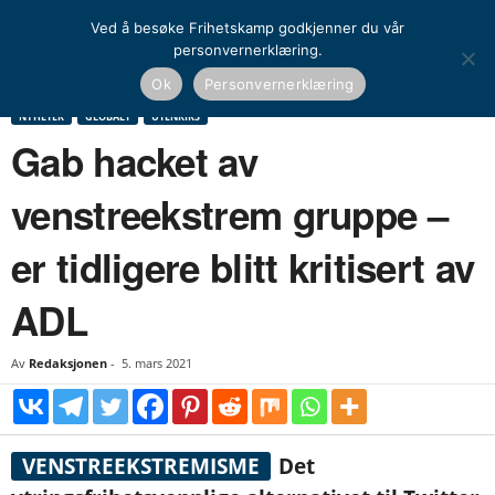
Ved å besøke Frihetskamp godkjenner du vår
personvernerklæring.
Hjem
Nyheter
Globalt
Gab hacket av venstreekstrem gruppe – er tidligere blitt
Ok
Personvernerklæring
kritisert av ADL
NYHETER
GLOBALT
UTENRIKS
Gab hacket av
venstreekstrem gruppe –
er tidligere blitt kritisert av
ADL
Av
Redaksjonen
-
5. mars 2021
VENSTREEKSTREMISME
Det