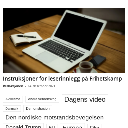
Instruksjoner for leserinnlegg på Frihetskamp
Redaksjonen
-
14. desember 2021
Dagens video
Aktivisme
Andre verdenskrig
Demonstrasjon
Danmark
Den nordiske motstandsbevegelsen
Europa
Donald Trump
Film
EU