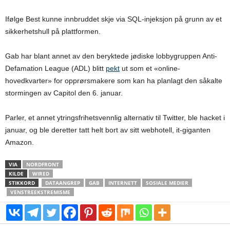
Ifølge Best kunne innbruddet skje via SQL-injeksjon på grunn av et
sikkerhetshull på plattformen.
Gab har blant annet av den beryktede jødiske lobbygruppen Anti-
Defamation League (ADL) blitt
pekt
ut som et «online-
hovedkvarter» for opprørsmakere som kan ha planlagt den såkalte
stormingen av Capitol den 6. januar.
Parler, et annet ytringsfrihetsvennlig alternativ til Twitter, ble hacket i
januar, og ble deretter tatt helt bort av sitt webhotell, it-giganten
Amazon.
VIA
NORDFRONT
KILDE
WIRED
STIKKORD
DATAANGREP
GAB
INTERNETT
SOSIALE MEDIER
VENSTREEKSTREMISME