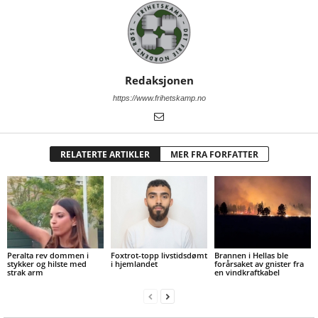
Redaksjonen
https://www.frihetskamp.no
RELATERTE ARTIKLER
MER FRA FORFATTER
Peralta rev dommen i
Foxtrot-topp livstidsdømt
Brannen i Hellas ble
stykker og hilste med
i hjemlandet
forårsaket av gnister fra
strak arm
en vindkraftkabel