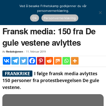
Ved å besøke Frihetskamp godkjenner du vår
personvernerklæring.
Hjem
Nyheter
Fransk media: 150 fra De gule vestene avlyttes
Ok
Personvernerklæring
NYHETER
Fransk media: 150 fra De
gule vestene avlyttes
Av
Redaksjonen
-
11. februar 2019
FRANKRIKE
I følge fransk media avlyttes
150 personer fra protestbevegelsen De gule
vestene.