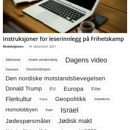
Instruksjoner for leserinnlegg på Frihetskamp
Redaksjonen
-
14. desember 2021
Dagens video
Aktivisme
Andre verdenskrig
Demonstrasjon
Danmark
Den nordiske motstandsbevegelsen
Europa
Donald Trump
Film
EU
Flerkultur
Geopolitikk
Gaza
Globalisme
Israel
Homolobbyen
Iran
Jødisk makt
Jødespørsmålet