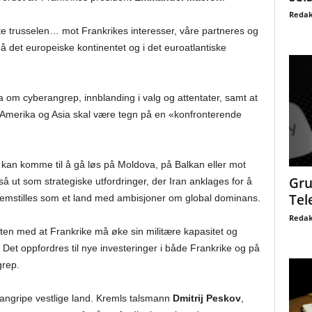
Redak
te trusselen… mot Frankrikes interesser, våre partneres og
 på det europeiske kontinentet og i det euroatlantiske
 om cyberangrep, innblanding i valg og attentater, samt at
n-Amerika og Asia skal være tegn på en «konfronterende
kan komme til å gå løs på Moldova, på Balkan eller mot
Gru
å ut som strategiske utfordringer, der Iran anklages for å
Tel
fremstilles som et land med ambisjoner om global dominans.
Redak
ten med at Frankrike må øke sin militære kapasitet og
Det oppfordres til nye investeringer i både Frankrike og på
grep.
angripe vestlige land. Kremls talsmann
Dmitrij Peskov
,