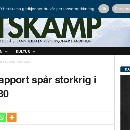
NORDISK RADIO
PEERTUBE
rihetskamp godkjenner du vår personvernerklæring.
Ok
Personv
ON
KULTUR
rig i Europa innen 2030
DA
apport spår storkrig i
30