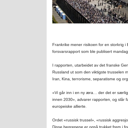
Frankrike mener risikoen for en storkrig i
forsvarsrapport som ble publisert manda
I rapporten, utarbeidet av det franske Gen
Russland ut som den viktigste trussele
Iran, Kina, terrorisme, separatisme og orga
«Vi går inn i en ny æra… der det er særlig
innen 2030», advarer rapporten, og slår fa
europeiske allierte.
Ordet «russisk trussel», «russisk aggresj
Disse begrepene er også trukket frem i fo