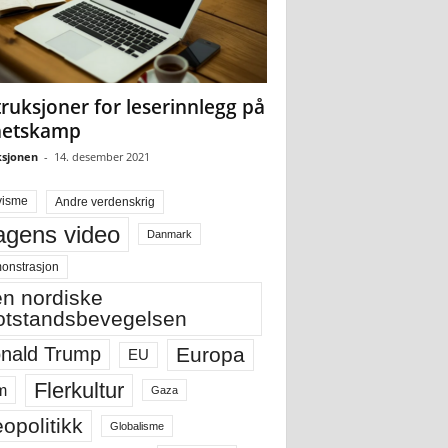
truksjoner for leserinnlegg på
hetskamp
sjonen
-
14. desember 2021
visme
Andre verdenskrig
gens video
Danmark
onstrasjon
n nordiske
tstandsbevegelsen
Europa
nald Trump
EU
Flerkultur
m
Gaza
opolitikk
Globalisme