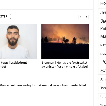
Ho
Jø
ATTER
Jø
Kul
Ma
NAT
Pal
Po
-topp livstidsdømt i
Brannen i Hellas ble forårsaket
ndet
av gnister fra en vindkraftkabel
S
Sto
an er selv ansvarlig for det man skriver i kommentarfeltet.
Tys
Uk
Ytrin