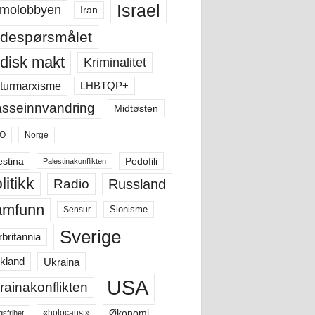
Israel
molobbyen
Iran
despørsmålet
disk makt
Kriminalitet
LHBTQP+
turmarxisme
sseinnvandring
Midtøsten
O
Norge
estina
Pedofili
Palestinakonflikten
litikk
Russland
Radio
amfunn
Sensur
Sionisme
Sverige
rbritannia
Ukraina
kland
USA
rainakonflikten
Økonomi
«holocaust»
gsfrihet