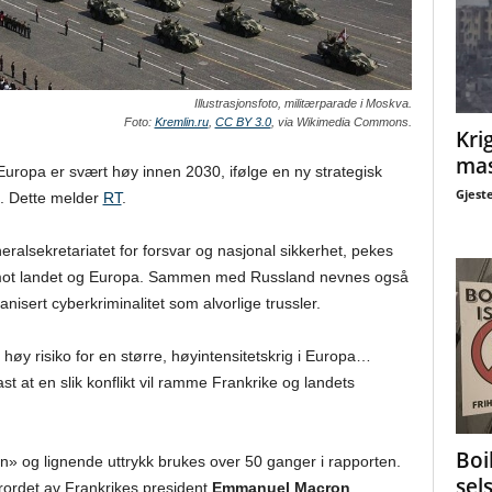
Illustrasjonsfoto, militærparade i Moskva.
Foto:
Kremlin.ru
,
CC BY 3.0
, via Wikimedia Commons.
Krig
mas
 Europa er svært høy innen 2030, ifølge en ny strategisk
Gjest
g. Dette melder
RT
.
eralsekretariatet for forsvar og nasjonal sikkerhet, pekes
n mot landet og Europa. Sammen med Russland nevnes også
nisert cyberkriminalitet som alvorlige trussler.
 høy risiko for en større, høyintensitetskrig i Europa…
st at en slik konflikt vil ramme Frankrike og landets
Boi
on» og lignende uttrykk brukes over 50 ganger i rapporten.
sel
rordet av Frankrikes president
Emmanuel Macron
.