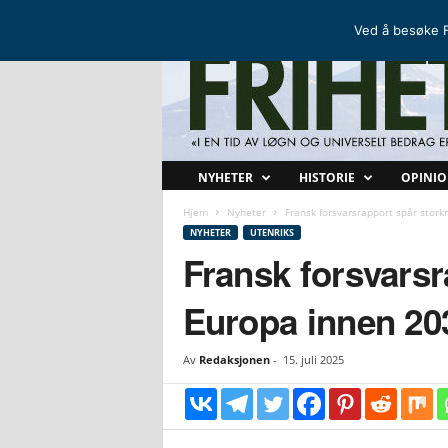
FRIHETSKAMP
DEN NORDISKE MOTSTANDSBEVEGELSEN
Ved å besøke F
F
NYHETER
HISTORIE
OPINI
r
i
Hjem
Nyheter
Fransk forsvarsrapport spår stork
h
NYHETER
UTENRIKS
e
Fransk forsvarsr
t
s
Europa innen 20
k
a
m
Av
Redaksjonen
-
15. juli 2025
p