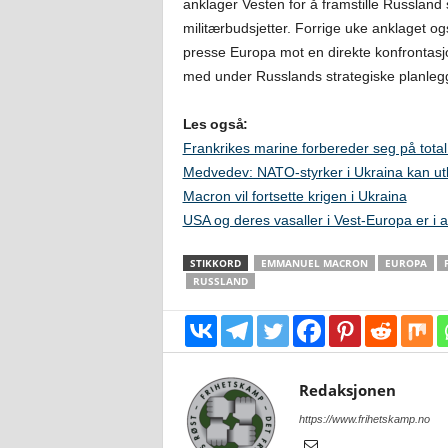
anklager Vesten for å framstille Russland 
militærbudsjetter. Forrige uke anklaget o
presse Europa mot en direkte konfrontasjo
med under Russlands strategiske planleg
Les også:
Frankrikes marine forbereder seg på total
Medvedev: NATO-styrker i Ukraina kan utl
Macron vil fortsette krigen i Ukraina
USA og deres vasaller i Vest-Europa er i 
STIKKORD
EMMANUEL MACRON
EUROPA
RUSSLAND
Redaksjonen
https://www.frihetskamp.no