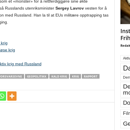
som et «monster» for å rettferdiggjøre sine økte
gså Russlands utenriksminister
Sergey Lavrov
vesten for å
n med Russland. Han la til at EUs militære opptrapping tas
ging.
Ins
Fri
 krig
Redak
øse krig
Akti
aktiv krig med Russland
Da
FORSVARSEVNE
GEOPOLITIKK
KALD KRIG
KRIG
RAPPORT
Dem
De
mo
Do
Fil
Ge