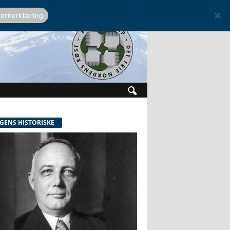
ernerklæring
GENS HISTORISKE