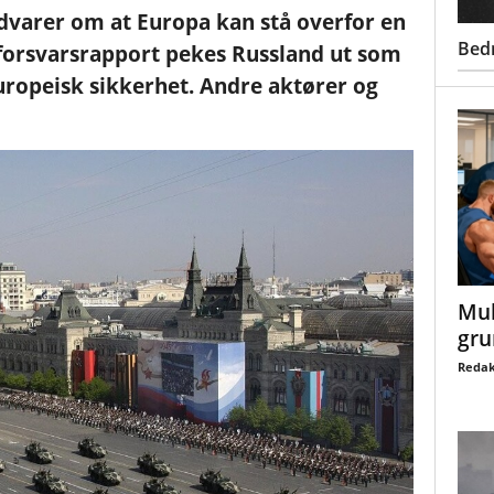
dvarer om at Europa kan stå overfor en
Bed
y forsvarsrapport pekes Russland ut som
uropeisk sikkerhet. Andre aktører og
Mul
gru
Redak