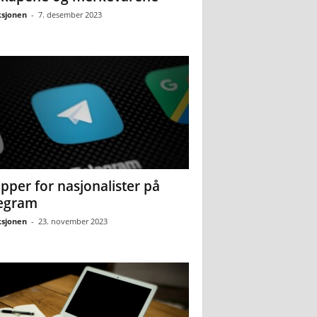
sjonen
-
7. desember 2023
pper for nasjonalister på
egram
sjonen
-
23. november 2023