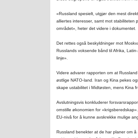
«Russland spesielt, utgjør den mest direk
alliertes interesser, samt mot stabiliteten
området», heter det videre i dokumentet.
Det rettes også beskyldninger mot Moskva
Russlands voksende bånd til Afrika, Lati
linje».
Videre advarer rapporten om at Russland 
østlige NATO-land. Iran og Kina pekes ogs
skape ustabilitet i Midtøsten, mens Kina 
Avslutningsvis konkluderer forsvarsrappor
omstille økonomien for «krigsberedskap». 
EU-nivå for å kunne avskrekke mulige an
Russland benekter at de har planer om å 