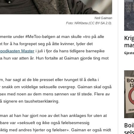
Neil Gaiman
Foto: NRKbeta (CC BY-SA 2.0).
Krig
mente under #MeToo-bølgen at man skulle «tro på alle
mas
for å ha forgrepet seg på åtte kvinner, lyder det
i
podkasten Master
i juli i fjor da hans tidligere barnepike
Gjest
da hun var atten år. Hun fortalte at Gaiman gjorde ting mot
 har sagt at de ble presset eller tvunget til å delta i
r snakk om voldelige seksuelle overgrep. Gaiman skal også
t sex med noen av dem mens sønnen var til stede. Flere av
å signere en taushetserklæring.
man at han har gjort noe av det han anklages for uten at
 bare var «seksuelt og ikke også følelsesmessig
Boi
rsiktig med andres hjerter og følelser». Gaiman er også midt
sel