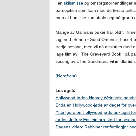
i en
skilsmisse
og omsorgsforhandlinger 
barnepiken som kom med de første anklag
men at hun ikke kan uttale seg på grunn
Mange av Gaimans bøker har blitt til filme
lagt ned. Serien «Good Omens», basert
tredje sesong, men vil nå avsluttes med e
lage film av «The Graveyard Book» på pau
sesong av «The Sandman» vil imidlertid 
(Nordfront)
Les også:
Hollywood-jøden Harvey Weinstein sendte
Enda en Hollywood-jøde anklaget for ove
Ytterligere en Hollywood-jøde anklaget for
Jøden Jeffrey Epstein arrestert for sexh
Dagens video: Rabbiner rettferdiggjør pedo