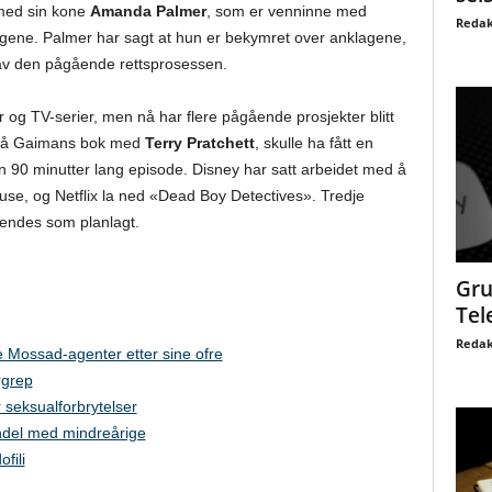
med sin kone
Amanda Palmer
, som er venninne med
Redak
ene. Palmer har sagt at hun er bekymret over anklagene,
 av den pågående rettsprosessen.
r og TV-serier, men nå har flere pågående prosjekter blitt
 på Gaimans bok med
Terry Pratchett
, skulle ha fått en
n 90 minutter lang episode. Disney har satt arbeidet med å
se, og Netflix la ned «Dead Boy Detectives». Tredje
sendes som planlagt.
Gru
Tel
Redak
 Mossad-agenter etter sine ofre
rgrep
 seksualforbrytelser
andel med mindreårige
fili