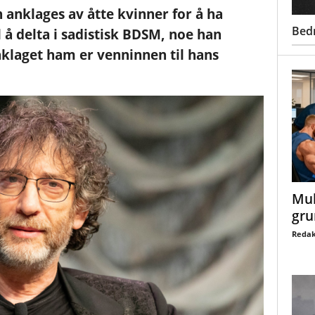
 anklages av åtte kvinner for å ha
Bed
l å delta i sadistisk BDSM, noe han
klaget ham er venninnen til hans
Mul
gru
Redak