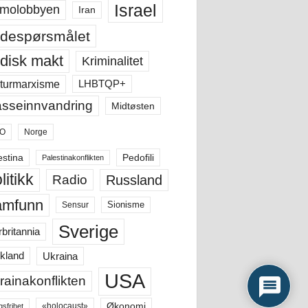
Israel
molobbyen
Iran
despørsmålet
disk makt
Kriminalitet
LHBTQP+
turmarxisme
sseinnvandring
Midtøsten
O
Norge
estina
Pedofili
Palestinakonflikten
litikk
Russland
Radio
amfunn
Sensur
Sionisme
Sverige
rbritannia
Ukraina
kland
USA
rainakonflikten
Økonomi
«holocaust»
gsfrihet