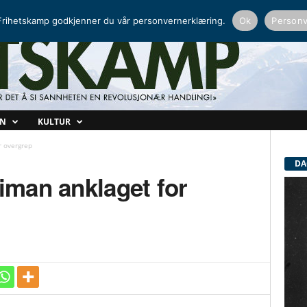
NORDISK RADIO
PEERTUBE
rihetskamp godkjenner du vår personvernerklæring.
Ok
Personv
ON
KULTUR
r overgrep
DA
aiman anklaget for