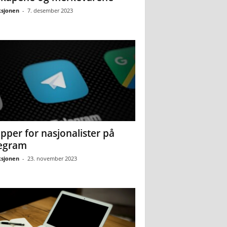
sjonen
-
7. desember 2023
pper for nasjonalister på
egram
sjonen
-
23. november 2023