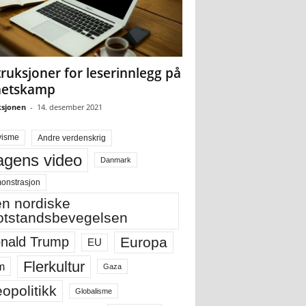
truksjoner for leserinnlegg på
hetskamp
sjonen
-
14. desember 2021
visme
Andre verdenskrig
gens video
Danmark
onstrasjon
n nordiske
tstandsbevegelsen
Europa
nald Trump
EU
Flerkultur
m
Gaza
opolitikk
Globalisme