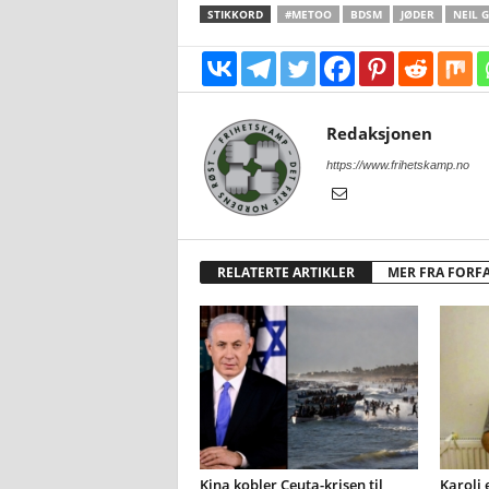
STIKKORD
#METOO
BDSM
JØDER
NEIL 
Redaksjonen
https://www.frihetskamp.no
RELATERTE ARTIKLER
MER FRA FORF
Kina kobler Ceuta-krisen til
Karoli 