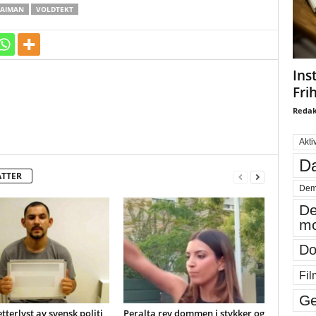
GAIMAN
VOLDTEKT
Ins
Fri
Redak
Akti
Da
ATTER
Dem
De
mo
Do
Fil
Ge
etterlyst av svensk politi
Peralta rev dommen i stykker og