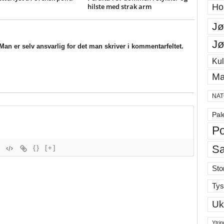
hilste med strak arm
Ho
Jø
Jø
an er selv ansvarlig for det man skriver i kommentarfeltet.
Kul
Ma
NAT
Pal
Po
S
{}
[+]
Sto
Tys
Uk
Ytrin