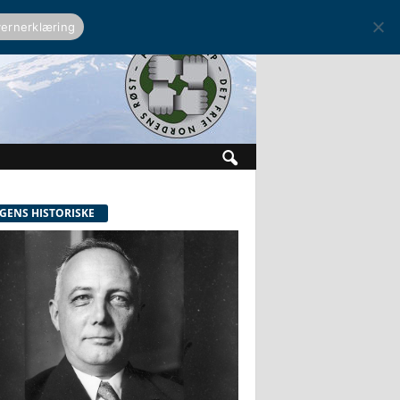
ernerklæring
GENS HISTORISKE