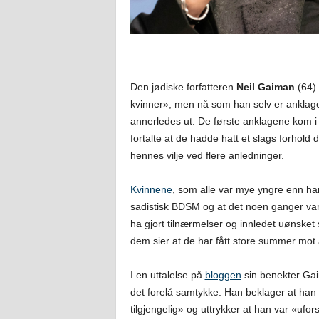
Den jødiske forfatteren
Neil Gaiman
(64) 
kvinner», men nå som han selv er anklaget 
annerledes ut. De første anklagene kom 
fortalte at de hadde hatt et slags forhold 
hennes vilje ved flere anledninger.
Kvinnene
, som alle var mye yngre enn ham,
sadistisk BDSM og at det noen ganger va
ha gjort tilnærmelser og innledet uønske
dem sier at de har fått store summer mot 
I en uttalelse på
bloggen
sin benekter Gai
det forelå samtykke. Han beklager at han
tilgjengelig» og uttrykker at han var «ufo