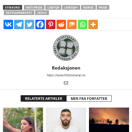
STIKKORD
ANTI-PRIDE
LGBTQP
LHBTQP+
NORGE
PRIDE
RETTSAPPARATET
SKOLE
Redaksjonen
https://www.frihetskamp.no
RELATERTE ARTIKLER
MER FRA FORFATTER