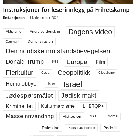
Instruksjoner for leserinnlegg på Frihetskamp
Redaksjonen
-
14. desember 2021
Dagens video
Aktivisme
Andre verdenskrig
Demonstrasjon
Danmark
Den nordiske motstandsbevegelsen
Europa
Donald Trump
Film
EU
Flerkultur
Geopolitikk
Gaza
Globalisme
Israel
Homolobbyen
Iran
Jødisk makt
Jødespørsmålet
Kriminalitet
LHBTQP+
Kulturmarxisme
Masseinnvandring
Midtøsten
NATO
Norge
Palestina
Pedofili
Palestinakonflikten