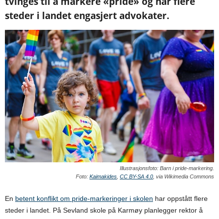
tvinges til å markere «pride» og har flere
steder i landet engasjert advokater.
Illustrasjonsfoto: Barn i pride-markering.
Foto:
Kaimakides
,
CC BY-SA 4.0
, via Wikimedia Commons
En
betent konflikt om pride-markeringer i skolen
har oppstått flere
steder i landet. På Sevland skole på Karmøy planlegger rektor å