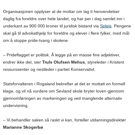
Organisasjonen opplyser at de mottar om lag ti henvendelser
daglig fra foreldre over hele landet, og har per i dag samlet inn i
underkant av 900 000 kroner til juridisk bistand via
Spleis
. Pengene
skal gå til advokathjelp for foreldre og elever i flere fylker, med mål
om å stoppe pride-tvang i skolene.
– Prideflagget er politisk. Å legge på en masse fine adjektiver,
endrer ikke det, sier
Truls Olufsen Mehus
, styreleder i Kristent
ressurssenter og nestleder i partiet Konservativt.
Statsforvalteren i Rogaland bekrefter at det er mottatt en formell
klage, og vil nå vurdere om Sevland skole bryter loven gjennom
gjennomføringen av markeringen og ved manglende alternativ
undervisning.
– Vi behandler saken så raskt vi kan, forteller utdanningsdirektør
Marianne Skogerbø
.