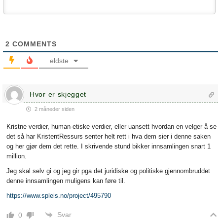
2
COMMENTS
eldste
Hvor er skjegget
2 måneder siden
Kristne verdier, human-etiske verdier, eller uansett hvordan en velger å se
det så har KristentRessurs senter helt rett i hva dem sier i denne saken
og her gjør dem det rette. I skrivende stund bikker innsamlingen snart 1
million.
Jeg skal selv gi og jeg gir pga det juridiske og politiske gjennombruddet
denne innsamlingen muligens kan føre til.
https://www.spleis.no/project/495790
Svar
0