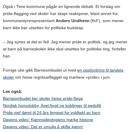
Også i Time kommune pågår en lignende debatt. Et forslag om
pride-flagging ved skoler har skapt reaksjoner, blant annet fra
kommunestyrerepresentant
Anders Undheim
(KrF), som mener
barn ikke bør utsettes for politiske budskap.
– Jeg synes at det er feil. Jeg mener pride er politisk, og jeg mener
at barn på barneskolen ikke skal utsettes for politiske ting, forteller
han.
Forrige uke gikk Barneombudet ut med
en oppfordring til landets
skoler
om heise regnbueflagget og markere «pride» i juni.
Les også:
Barneombudet ber skoler heise pride-flagg
Nordisk homolobby, Axel Axgil og koblinger til pedofili
Pride-sjef dømt til 24 års fengsel for voldtekt av barn
Dagens video: Kjønnsideologiens mørke historie
Dagens video: Det er umulig å skifte kjønn!