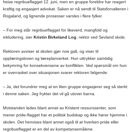
heise regnbueflagget 12. juni, men en gruppe foreldre har reagert
kraftig og engasjert advokat. Saken er nå sendt til Statsforvalteren i
Rogaland, og lignende prosesser varsles i flere fylker.
– For meg står regnbueflagget for likeverd, mangfold og
inkludering, sier
Kristin Birkeland Log
, rektor ved Sevland skole.
Rektoren avviser at skolen gjør noe galt, og viser til
opplæringsloven og læreplanverket. Hun uttrykker samtidig
bekymring for konsekvensene av konflikten. Ved spørsmål om hun
er overrasket over situasjonen svarer rektoren følgende:
– Ja, det forundrer meg at en liten gruppe engasjerer seg så sterkt
i denne saken. Jeg frykter det vil gå utover barna.
Motstanden ledes blant annet av Kristent ressurssenter, som
mener pride-flagget har et politisk budskap og ikke hører hjemme i
skolen. Det henvises blant annet også til at hverken pride eller
regnbueflagget er en del av kompetansemålene.