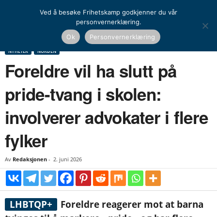
Ved å besøke Frihetskamp godkjenner du vår
personvernerklæring.
Hjem
Nyheter
Norden
Foreldre vil ha slutt på pride-tvang i skolen: involverer
Ok
Personvernerklæring
advokater i flere...
NYHETER
NORDEN
Foreldre vil ha slutt på
pride-tvang i skolen:
involverer advokater i flere
fylker
Av
Redaksjonen
-
2. juni 2026
LHBTQP+
Foreldre reagerer mot at barna