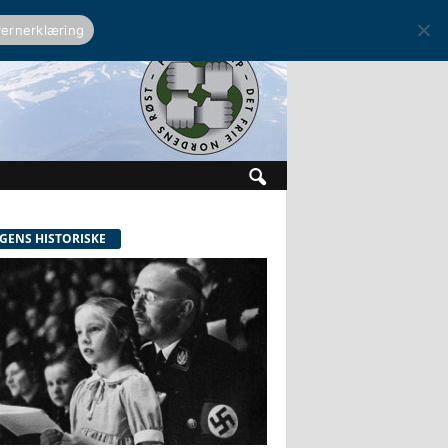
ernerklæring
GENS HISTORISKE