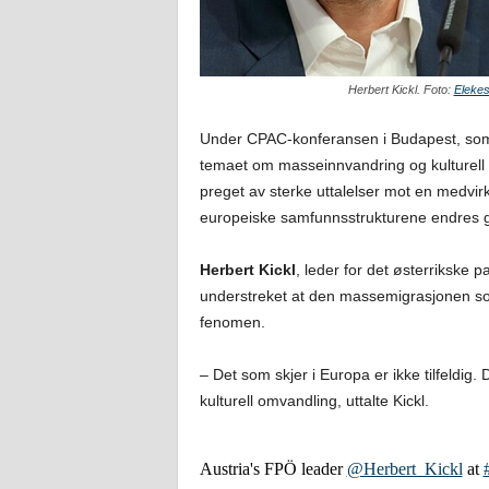
Herbert Kickl. Foto:
Elekes
Under CPAC-konferansen i Budapest, som s
temaet om masseinnvandring og kulturell f
preget av sterke uttalelser mot en medvir
europeiske samfunnsstrukturene endres g
Herbert Kickl
, leder for det østerrikske p
understreket at den massemigrasjonen som 
fenomen.
– Det som skjer i Europa er ikke tilfeldig. 
kulturell omvandling, uttalte Kickl.
Austria's FPÖ leader
@Herbert_Kickl
at