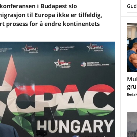
konferansen i Budapest slo
Gud
grasjon til Europa ikke er tilfeldig,
rt prosess for å endre kontinentets
Mul
gru
Redak