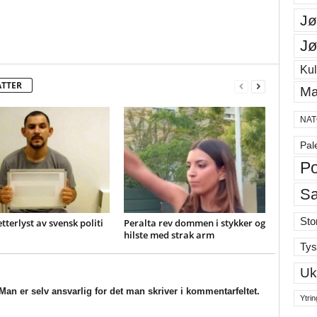
Jø
Jø
Kul
ATTER
Ma
NAT
Pal
Po
S
Sto
etterlyst av svensk politi
Peralta rev dommen i stykker og
hilste med strak arm
Tys
Uk
an er selv ansvarlig for det man skriver i kommentarfeltet.
Ytrin