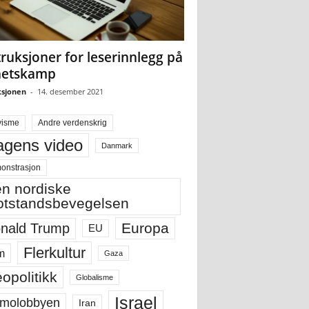
truksjoner for leserinnlegg på
hetskamp
sjonen
-
14. desember 2021
visme
Andre verdenskrig
gens video
Danmark
onstrasjon
n nordiske
tstandsbevegelsen
Europa
nald Trump
EU
Flerkultur
m
Gaza
opolitikk
Globalisme
Israel
molobbyen
Iran