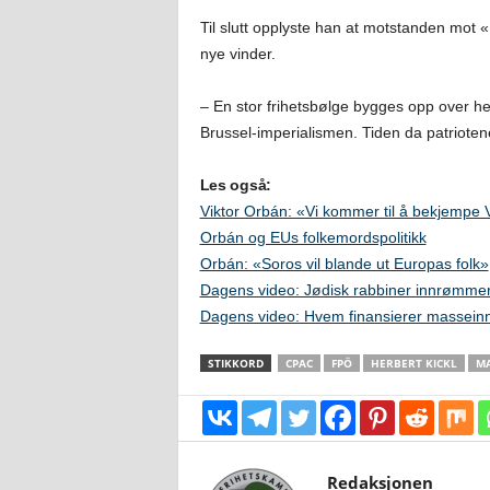
Til slutt opplyste han at motstanden mot 
nye vinder.
– En stor frihetsbølge bygges opp over h
Brussel-imperialismen. Tiden da patriotene 
Les også:
Viktor Orbán: «Vi kommer til å bekjempe 
Orbán og EUs folkemordspolitikk
Orbán: «Soros vil blande ut Europas folk»
Dagens video: Jødisk rabbiner innrømmer 
Dagens video: Hvem finansierer masseinn
STIKKORD
CPAC
FPÖ
HERBERT KICKL
MA
Redaksjonen