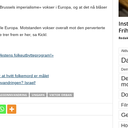
«Brussels imperialisme» vokser i Europa, og at det nå blåser
Ins
ele Europa. Motstanden vokser overalt mot den perverterte
Fri
trer frem er her, sa Kickl.
Redak
Akti
Vestens folkeutbytteprogram!»
Da
Dem
at hvitt folkemord er målet
De
vandringen? Israel!
mo
Do
SSEINNVANDRING
UNGARN
VIKTOR ORBAN
Fil
Ge
Ho