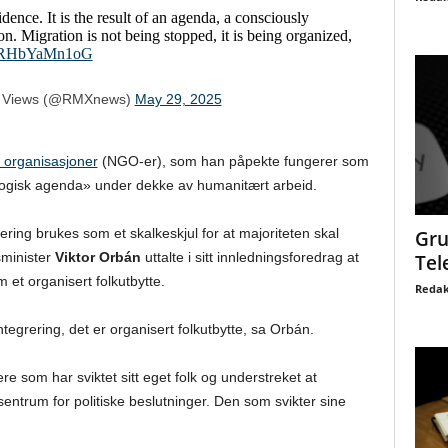
ence. It is the result of an agenda, a consciously
on. Migration is not being stopped, it is being organized,
om/RHbYaMn1oG
 Views (@RMXnews)
May 29, 2025
e organisasjoner
(NGO-er), som han påpekte fungerer som
logisk agenda» under dekke av humanitært arbeid.
ering brukes som et skalkeskjul for at majoriteten skal
Gru
sminister
Viktor Orbán
uttalte i sitt innledningsforedrag at
Tel
 et organisert folkutbytte.
Redak
tegrering, det er organisert folkutbytte, sa Orbán.
ere som har sviktet sitt eget folk og understreket at
i sentrum for politiske beslutninger. Den som svikter sine