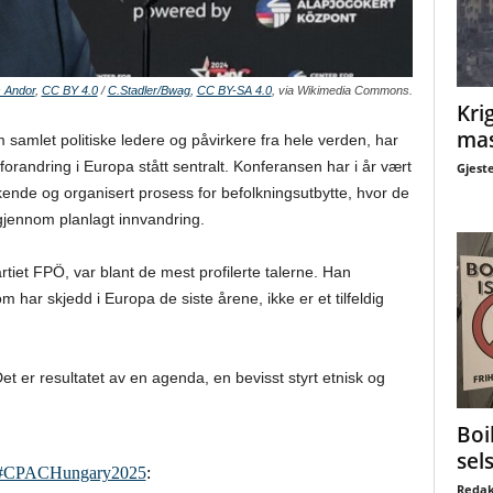
 Andor
,
CC BY 4.0
/
C.Stadler/Bwag
,
CC BY-SA 4.0
, via Wikimedia Commons.
Krig
mas
amlet politiske ledere og påvirkere fra hele verden, har
orandring i Europa stått sentralt. Konferansen har i år vært
Gjest
kende og organisert prosess for befolkningsutbytte, hvor de
jennom planlagt innvandring.
artiet FPÖ, var blant de mest profilerte talerne. Han
har skjedd i Europa de siste årene, ikke er et tilfeldig
Det er resultatet av en agenda, en bevisst styrt etnisk og
Boi
sel
#CPACHungary2025
:
Redak