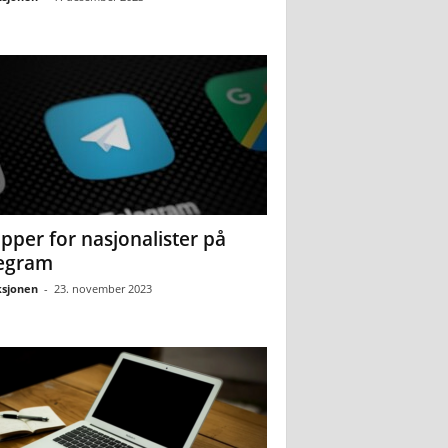
pper for nasjonalister på
egram
sjonen
-
23. november 2023