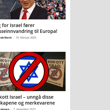
 for Israel fører
seinnvandring til Europa!
eskribent
-
10. februar 2025
kott Israel – unngå disse
skapene og merkevarene
sjonen
-
7. desember 2023