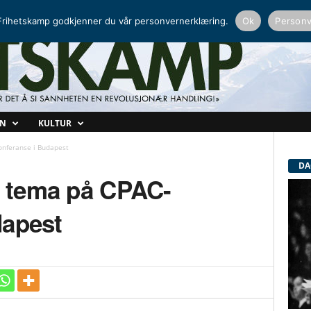
NORDISK RADIO
PEERTUBE
rihetskamp godkjenner du vår personvernerklæring.
Ok
Personv
ON
KULTUR
onferanse i Budapest
DA
r tema på CPAC-
dapest