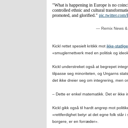
"What is happening in Europe is no coincid
controlled ethnic and cultural transformati
promoted, and glorified."
pic.twitter.c
— Remix News &
Kickl rettet spesielt kritikk mot
ikke-statlig
«smuglernettverk med en politisk og ideo
Kickl understreket også at begrepet integr
tilpasse seg minoriteten, og Ungarns stat
det ikke dreier seg om integrering, men om
– Dette er enkel matematikk. Det er ikke in
Kickl gikk også til hardt angrep mot politik
«rettferdighet betyr at det egne folk står 
borgere, er en forræder».