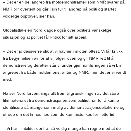
– Det er en del angrep fra motdemonstranter som NMR svarer på.
NMR blir overtent og går i sin tur til angrep på politi og startet
voldelige opptøyer, sier han.
Globalistlakeien Nord klagde også over politiets vanskelige
situasjon og at politiet får kritikk for sitt arbeid:
– Det er jo dessverre slik at vi havner i midten oftest. Vi får kritikk
fra begynnelsen av for at vi følger loven og gir NMR rett til å
demonstrere og deretter står vi under gjennomføringen så vi blir
angrepet fra både motdemonstranter og NMR, men det er vi vandt
med.
Nå ser Nord forventningsfullt frem til granskningen av det store
filmmaterialet fra demonstrasjonen som politiet har for å kunne
identifisere så mange som mulig av demonstrasjonsdeltakerne og
utrede om det finnes noe som de kan mistenkes for i ettertid.
– Vi har filmbilder derifra, så veldig mange kan regne med at de