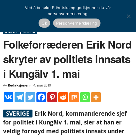
Ved å besøke Frihetskamp godkjenner du vår
personvernerklæring.
Hjem
Nyheter
Norden
Folkeforræderen Erik Nord skryter av politiets innsats i
Ok
Personvernerklæring
Kungälv 1. mai
NYHETER
NORDEN
Folkeforræderen Erik Nord
skryter av politiets innsats
i Kungälv 1. mai
Av
Redaksjonen
-
4. mai 2019
SVERIGE
Erik Nord, kommanderende sjef
for politiet i Kungälv 1. mai, sier at han er
veldig fornøyd med politiets innsats under