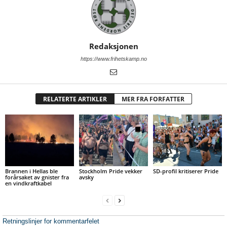
Redaksjonen
https://www.frihetskamp.no
RELATERTE ARTIKLER
MER FRA FORFATTER
Brannen i Hellas ble
Stockholm Pride vekker
SD-profil kritiserer Pride
forårsaket av gnister fra
avsky
en vindkraftkabel
Retningslinjer for kommentarfelet