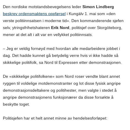
Den nordiske motstandsbevegelsens leder
Simon Lindberg
beskrev ordensmaktens oppførsel
i Kungälv 1. mai som «den
verste politiinnsatsen i moderne tid». Den kommanderende sjefen
selv, ytringsfrihetshateren
Erik Nord
, politisjef over Storgöteborg,
mener at det alt i alt var en vellykket politiinnsats.
– Jeg er veldig fornøyd med hvordan alle medarbeidere jobbet i
dag. Det hadde kunnet gå betydelig verre hvis vi ikke hadde så
skikkelige politifolk, sa Nord til Expressen etter demonstrasjonen.
De «skikkelige politifolkene» som Nord roser vendte blant annet
ryggen til voldelige motdemonstranter og lot disse fysisk angripe
demonstrasjonsdeltakere og politihester, men valgte i stedet å
angripe demonstrasjonens funksjonærer da disse forsøkte å
beskytte toget.
Politisjefen har et helt annet minne av hendelsesforløpet: