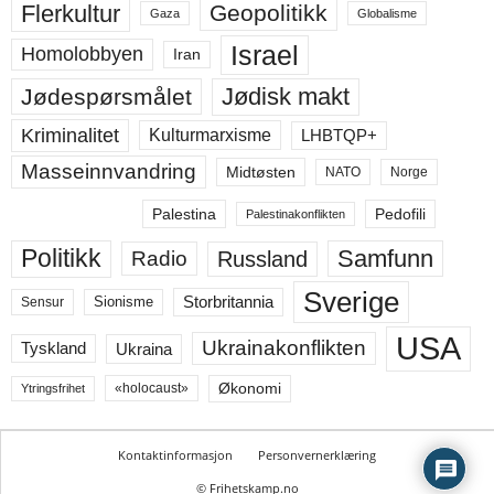
Flerkultur
Geopolitikk
Gaza
Globalisme
Israel
Homolobbyen
Iran
Jødisk makt
Jødespørsmålet
Kriminalitet
LHBTQP+
Kulturmarxisme
Masseinnvandring
Midtøsten
NATO
Norge
Palestina
Pedofili
Palestinakonflikten
Politikk
Samfunn
Russland
Radio
Sverige
Storbritannia
Sensur
Sionisme
USA
Ukrainakonflikten
Ukraina
Tyskland
Økonomi
«holocaust»
Ytringsfrihet
Kontaktinformasjon
Personvernerklæring
© Frihetskamp.no