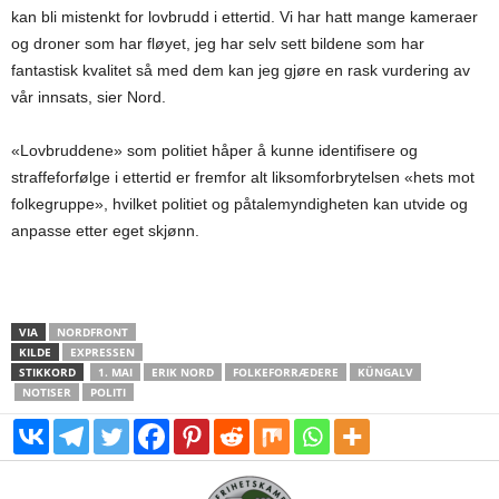
kan bli mistenkt for lovbrudd i ettertid. Vi har hatt mange kameraer
og droner som har fløyet, jeg har selv sett bildene som har
fantastisk kvalitet så med dem kan jeg gjøre en rask vurdering av
vår innsats, sier Nord.
«Lovbruddene» som politiet håper å kunne identifisere og
straffeforfølge i ettertid er fremfor alt liksomforbrytelsen «hets mot
folkegruppe», hvilket politiet og påtalemyndigheten kan utvide og
anpasse etter eget skjønn.
VIA
NORDFRONT
KILDE
EXPRESSEN
STIKKORD
1. MAI
ERIK NORD
FOLKEFORRÆDERE
KÜNGALV
NOTISER
POLITI