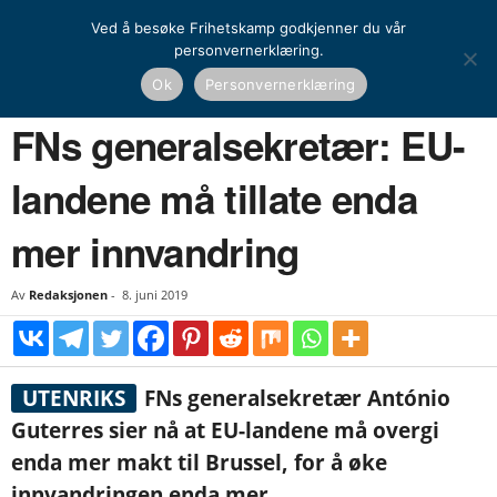
Ved å besøke Frihetskamp godkjenner du vår
personvernerklæring.
Hjem
Nyheter
FNs generalsekretær: EU-landene må tillate enda mer innvandring
Ok
Personvernerklæring
NYHETER
UTENRIKS
FNs generalsekretær: EU-
landene må tillate enda
mer innvandring
Av
Redaksjonen
-
8. juni 2019
UTENRIKS
FNs generalsekretær António
Guterres sier nå at EU-landene må overgi
enda mer makt til Brussel, for å øke
innvandringen enda mer.