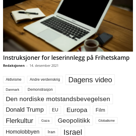
Instruksjoner for leserinnlegg på Frihetskamp
Redaksjonen
-
14. desember 2021
Dagens video
Aktivisme
Andre verdenskrig
Demonstrasjon
Danmark
Den nordiske motstandsbevegelsen
Europa
Donald Trump
Film
EU
Flerkultur
Geopolitikk
Gaza
Globalisme
Israel
Homolobbyen
Iran