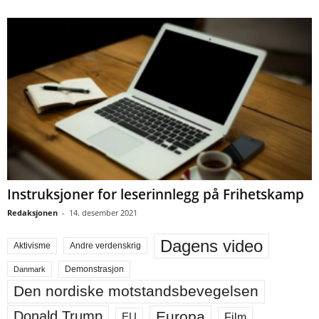
Instruksjoner for leserinnlegg på Frihetskamp
Redaksjonen
-
14. desember 2021
Dagens video
Aktivisme
Andre verdenskrig
Demonstrasjon
Danmark
Den nordiske motstandsbevegelsen
Europa
Donald Trump
Film
EU