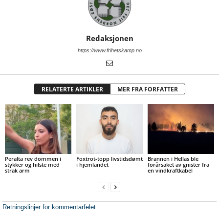
Redaksjonen
https://www.frihetskamp.no
RELATERTE ARTIKLER
MER FRA FORFATTER
Peralta rev dommen i
Foxtrot-topp livstidsdømt
Brannen i Hellas ble
stykker og hilste med
i hjemlandet
forårsaket av gnister fra
strak arm
en vindkraftkabel
Retningslinjer for kommentarfelet