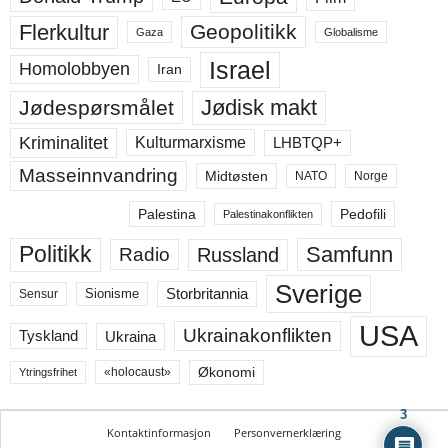
Flerkultur
Geopolitikk
Gaza
Globalisme
Israel
Homolobbyen
Iran
Jødisk makt
Jødespørsmålet
Kriminalitet
LHBTQP+
Kulturmarxisme
Masseinnvandring
Midtøsten
NATO
Norge
Palestina
Pedofili
Palestinakonflikten
Politikk
Samfunn
Russland
Radio
Sverige
Storbritannia
Sensur
Sionisme
USA
Ukrainakonflikten
Ukraina
Tyskland
Økonomi
«holocaust»
Ytringsfrihet
3
Kontaktinformasjon
Personvernerklæring