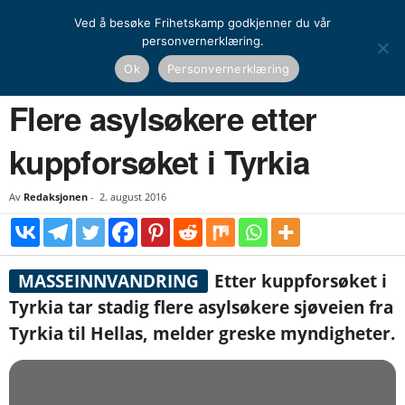
Ved å besøke Frihetskamp godkjenner du vår
personvernerklæring.
Hjem
Nyheter
Flere asylsøkere etter kuppforsøket i Tyrkia
Ok
Personvernerklæring
NYHETER
UTENRIKS
Flere asylsøkere etter
kuppforsøket i Tyrkia
Av
Redaksjonen
-
2. august 2016
MASSEINNVANDRING
Etter kuppforsøket i
Tyrkia tar stadig flere asylsøkere sjøveien fra
Tyrkia til Hellas, melder greske myndigheter.