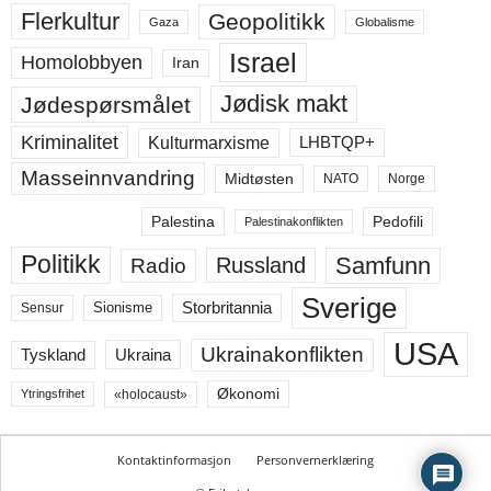
Flerkultur
Geopolitikk
Gaza
Globalisme
Israel
Homolobbyen
Iran
Jødisk makt
Jødespørsmålet
Kriminalitet
LHBTQP+
Kulturmarxisme
Masseinnvandring
Midtøsten
NATO
Norge
Palestina
Pedofili
Palestinakonflikten
Politikk
Samfunn
Russland
Radio
Sverige
Storbritannia
Sensur
Sionisme
USA
Ukrainakonflikten
Ukraina
Tyskland
Økonomi
«holocaust»
Ytringsfrihet
Kontaktinformasjon
Personvernerklæring