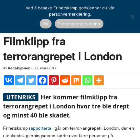
Ved å besøke Frihetskamp godkjenner du vår
personvernerklæring.
Hjem
Nyheter
Filmklipp fra terrorangrepet i London
Ok
Personvernerklæring
NYHETER
UTENRIKS
Filmklipp fra
terrorangrepet i London
Av
Redaksjonen
-
23. mars 2017
UTENRIKS
Her kommer filmklipp fra
terrorangrepet i London hvor tre ble drept
og minst 40 ble skadet.
Frihetskamp
rapporterte
i går om terror-angrepet i London, der en
utenlandsk gjerningsmann kjørte over flere personer på