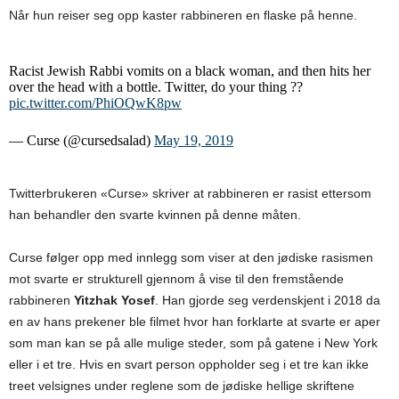
Når hun reiser seg opp kaster rabbineren en flaske på henne.
Racist Jewish Rabbi vomits on a black woman, and then hits her
over the head with a bottle. Twitter, do your thing ??
pic.twitter.com/PhiOQwK8pw
— Curse (@cursedsalad)
May 19, 2019
Twitterbrukeren «Curse» skriver at rabbineren er rasist ettersom
han behandler den svarte kvinnen på denne måten.
Curse følger opp med innlegg som viser at den jødiske rasismen
mot svarte er strukturell gjennom å vise til den fremstående
rabbineren
Yitzhak Yosef
. Han gjorde seg verdenskjent i 2018 da
en av hans prekener ble filmet hvor han forklarte at svarte er aper
som man kan se på alle mulige steder, som på gatene i New York
eller i et tre. Hvis en svart person oppholder seg i et tre kan ikke
treet velsignes under reglene som de jødiske hellige skriftene