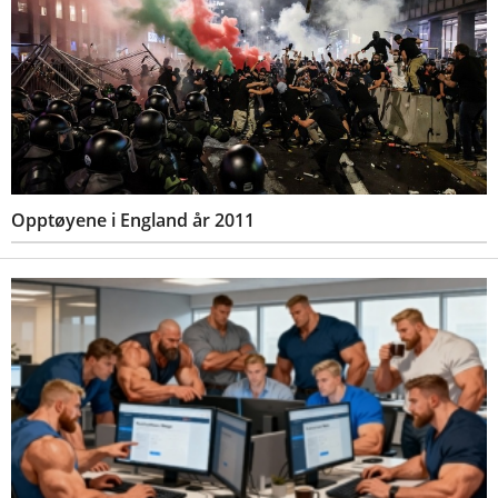
Opptøyene i England år 2011