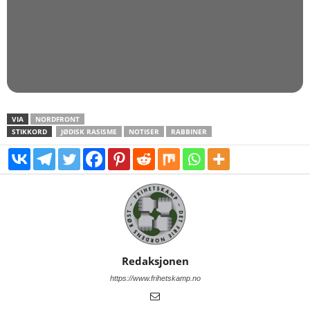
VIA
NORDFRONT
STIKKORD
JØDISK RASISME
NOTISER
RABBINER
Redaksjonen
https://www.frihetskamp.no