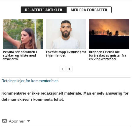
RELATERTE ARTIKLER
MER FRA FORFATTER
Peralta rev dommen i
Foxtrot-topp livstidsdømt
Brannen i Hellas ble
stykker og hilste med
i hjemlandet
forårsaket av gnister fra
strak arm
en vindkraftkabel
Retningslinjer for kommentarfelet
Kommentarer er ikke redaksjonelt materiale. Man er selv ansvarlig for
det man skriver i kommentarfeltet.
Abonner