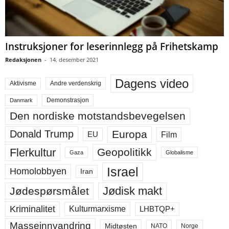
Instruksjoner for leserinnlegg på Frihetskamp
Redaksjonen
-
14. desember 2021
Dagens video
Aktivisme
Andre verdenskrig
Demonstrasjon
Danmark
Den nordiske motstandsbevegelsen
Europa
Donald Trump
Film
EU
Flerkultur
Geopolitikk
Gaza
Globalisme
Israel
Homolobbyen
Iran
Jødisk makt
Jødespørsmålet
Kriminalitet
LHBTQP+
Kulturmarxisme
Masseinnvandring
Midtøsten
NATO
Norge