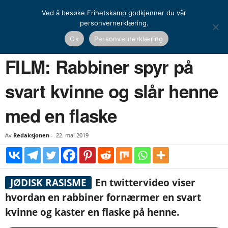
Ved å besøke Frihetskamp godkjenner du vår
personvernerklæring.
Hjem
Nyheter
FILM: Rabbiner spyr på svart kvinne og slår henne med en flaske
Ok
Personvernerklæring
NYHETER
UTENRIKS
FILM: Rabbiner spyr på
svart kvinne og slår henne
med en flaske
Av
Redaksjonen
-
22. mai 2019
JØDISK RASISME
En twittervideo viser
hvordan en rabbiner fornærmer en svart
kvinne og kaster en flaske på henne.