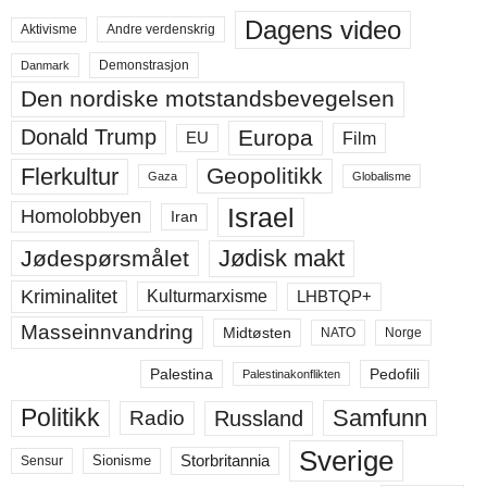
Dagens video
Aktivisme
Andre verdenskrig
Demonstrasjon
Danmark
Den nordiske motstandsbevegelsen
Europa
Donald Trump
Film
EU
Flerkultur
Geopolitikk
Gaza
Globalisme
Israel
Homolobbyen
Iran
Jødisk makt
Jødespørsmålet
Kriminalitet
LHBTQP+
Kulturmarxisme
Masseinnvandring
Midtøsten
NATO
Norge
Palestina
Pedofili
Palestinakonflikten
Politikk
Samfunn
Russland
Radio
Sverige
Storbritannia
Sensur
Sionisme