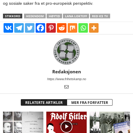
og sosiale saker fra et pro-europeisk perspektiv.
STIKKORD
HEDENDOM
HØYTID
LANA LOKTEFF
RED ICE TV
Redaksjonen
https://www.frihetskamp.no
RELATERTE ARTIKLER
MER FRA FORFATTER