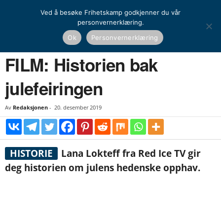
Ved å besøke Frihetskamp godkjenner du vår
personvernerklæring.
Hjem
Historie
Europeisk historie
FILM: Historien bak julefeiringen
Ok
Personvernerklæring
HISTORIE
EUROPEISK HISTORIE
FILM: Historien bak
julefeiringen
Av
Redaksjonen
-
20. desember 2019
HISTORIE
Lana Lokteff fra Red Ice TV gir
deg historien om julens hedenske opphav.