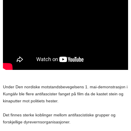
Under Den nordiske motstandsbevegelsens 1. mai-demonstrasjon i
Kungälv ble flere antifascister fanget på film da de kastet stein og
kinaputter mot politiets hester.
Det finnes sterke koblinger mellom antifascistiske grupper og
forskjellige dyrevernsorganisasjoner.