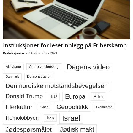
Instruksjoner for leserinnlegg på Frihetskamp
Redaksjonen
-
14. desember 2021
Dagens video
Aktivisme
Andre verdenskrig
Demonstrasjon
Danmark
Den nordiske motstandsbevegelsen
Europa
Donald Trump
Film
EU
Flerkultur
Geopolitikk
Gaza
Globalisme
Israel
Homolobbyen
Iran
Jødisk makt
Jødespørsmålet