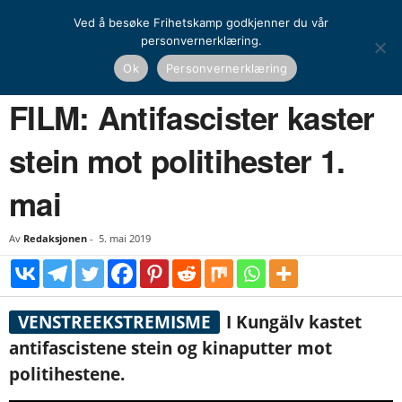
Ved å besøke Frihetskamp godkjenner du vår
personvernerklæring.
Hjem
Nyheter
Norden
FILM: Antifascister kaster stein mot politihester 1. mai
Ok
Personvernerklæring
NYHETER
NORDEN
FILM: Antifascister kaster
stein mot politihester 1.
mai
Av
Redaksjonen
-
5. mai 2019
VENSTREEKSTREMISME
I Kungälv kastet
antifascistene stein og kinaputter mot
politihestene.