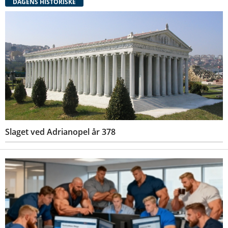
DAGENS HISTORISKE
Slaget ved Adrianopel år 378