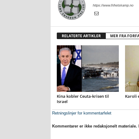
https://www.frihetskamp.no
RELATERTE ARTIKLER
MER FRA FORF
Kina kobler Ceuta-krisen til
Karoli 
Israel
Retningslinjer for kommentarfelet
Kommentarer er ikke redaksjonelt materiale. M