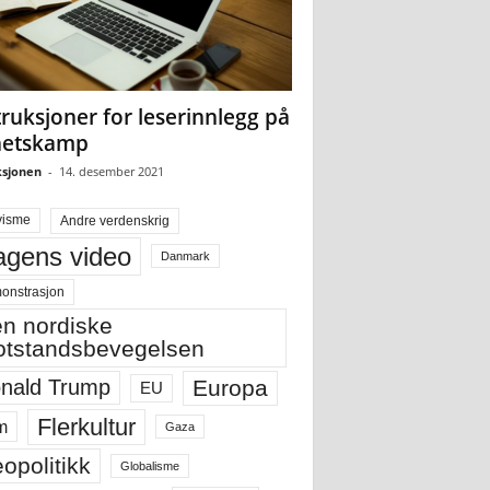
truksjoner for leserinnlegg på
hetskamp
sjonen
-
14. desember 2021
visme
Andre verdenskrig
gens video
Danmark
onstrasjon
n nordiske
tstandsbevegelsen
Europa
nald Trump
EU
Flerkultur
m
Gaza
opolitikk
Globalisme