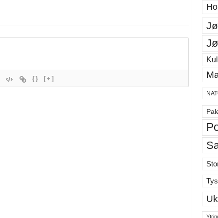
Ho
Jø
Jø
Kul
Ma
{}
[+]
NAT
Pal
Po
S
Sto
Tys
Uk
Ytrin