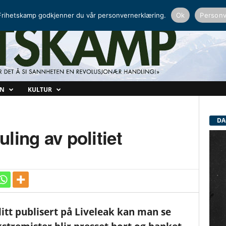
NORDISK RADIO
PEERTUBE
rihetskamp godkjenner du vår personvernerklæring.
Ok
Personv
ON
KULTUR
DA
uling av politiet
litt publisert på Liveleak kan man se