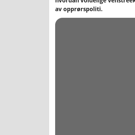
hvordan voldelige venstreek
av opprørspoliti.