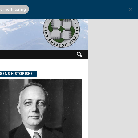
ernerklæring
GENS HISTORISKE