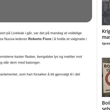
Krig
isert på Liveleak i går, var det på mandag at voldelige
mas
orza Nuova-lederen
Roberto Fiore
i å holde et valgmøte i
Gjest
emistene kaster flasker, bengalske lys og møbler mot
 og slår dem med batonger.
arlamentet, som han forsøker å bli gjenvalgt til i det
Boi
sel