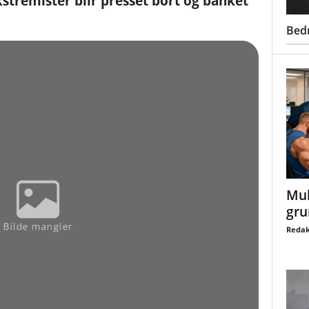
stremister blir presset bort og banket
Bed
Mul
gru
Redak