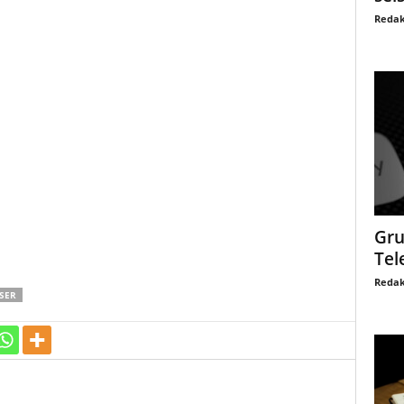
Redak
Gru
Tel
Redak
SER