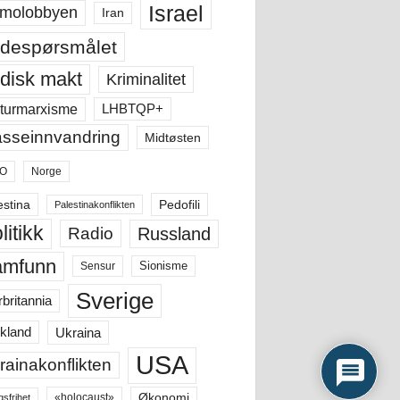
Israel
molobbyen
Iran
despørsmålet
disk makt
Kriminalitet
LHBTQP+
turmarxisme
sseinnvandring
Midtøsten
O
Norge
estina
Pedofili
Palestinakonflikten
litikk
Russland
Radio
amfunn
Sensur
Sionisme
Sverige
rbritannia
Ukraina
kland
USA
rainakonflikten
Økonomi
«holocaust»
gsfrihet