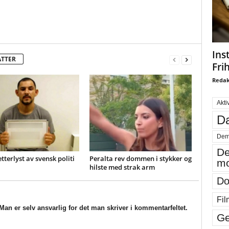
Ins
ATTER
Fri
Redak
Akti
Da
Dem
De
etterlyst av svensk politi
Peralta rev dommen i stykker og
mo
hilste med strak arm
Do
Fil
an er selv ansvarlig for det man skriver i kommentarfeltet.
Ge