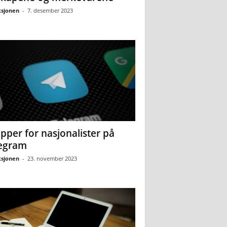
sjonen
-
7. desember 2023
pper for nasjonalister på
egram
sjonen
-
23. november 2023