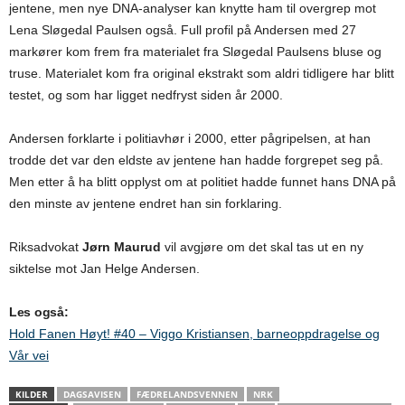
jentene, men nye DNA-analyser kan knytte ham til overgrep mot
Lena Sløgedal Paulsen også. Full profil på Andersen med 27
markører kom frem fra materialet fra Sløgedal Paulsens bluse og
truse. Materialet kom fra original ekstrakt som aldri tidligere har blitt
testet, og som har ligget nedfryst siden år 2000.
Andersen forklarte i politiavhør i 2000, etter pågripelsen, at han
trodde det var den eldste av jentene han hadde forgrepet seg på.
Men etter å ha blitt opplyst om at politiet hadde funnet hans DNA på
den minste av jentene endret han sin forklaring.
Riksadvokat
Jørn Maurud
vil avgjøre om det skal tas ut en ny
siktelse mot Jan Helge Andersen.
Les også:
Hold Fanen Høyt! #40 – Viggo Kristiansen, barneoppdragelse og
Vår vei
KILDER
DAGSAVISEN
FÆDRELANDSVENNEN
NRK