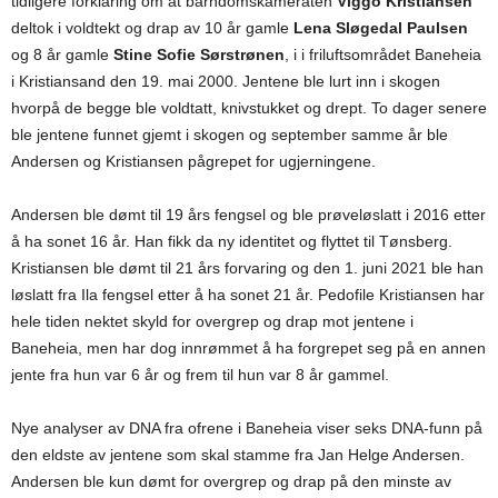
tidligere forklaring om at barndomskameraten
Viggo Kristiansen
deltok i voldtekt og drap av 10 år gamle
Lena Sløgedal Paulsen
og 8 år gamle
Stine Sofie Sørstrønen
, i i friluftsområdet Baneheia
i Kristiansand den 19. mai 2000. Jentene ble lurt inn i skogen
hvorpå de begge ble voldtatt, knivstukket og drept. To dager senere
ble jentene funnet gjemt i skogen og september samme år ble
Andersen og Kristiansen pågrepet for ugjerningene.
Andersen ble dømt til 19 års fengsel og ble prøveløslatt i 2016 etter
å ha sonet 16 år. Han fikk da ny identitet og flyttet til Tønsberg.
Kristiansen ble dømt til 21 års forvaring og den 1. juni 2021 ble han
løslatt fra Ila fengsel etter å ha sonet 21 år. Pedofile Kristiansen har
hele tiden nektet skyld for overgrep og drap mot jentene i
Baneheia, men har dog innrømmet å ha forgrepet seg på en annen
jente fra hun var 6 år og frem til hun var 8 år gammel.
Nye analyser av DNA fra ofrene i Baneheia viser seks DNA-funn på
den eldste av jentene som skal stamme fra Jan Helge Andersen.
Andersen ble kun dømt for overgrep og drap på den minste av