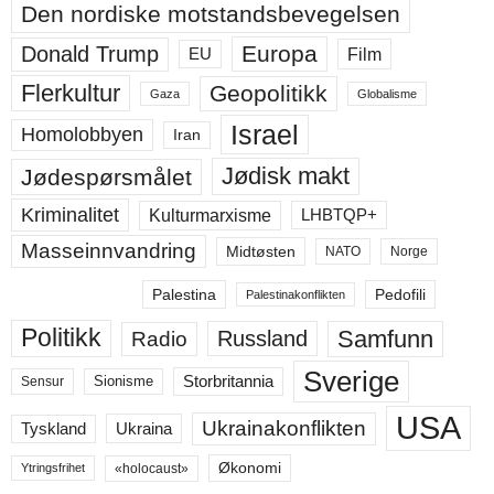
Den nordiske motstandsbevegelsen
Europa
Donald Trump
Film
EU
Flerkultur
Geopolitikk
Gaza
Globalisme
Israel
Homolobbyen
Iran
Jødisk makt
Jødespørsmålet
Kriminalitet
LHBTQP+
Kulturmarxisme
Masseinnvandring
Midtøsten
NATO
Norge
Palestina
Pedofili
Palestinakonflikten
Politikk
Samfunn
Russland
Radio
Sverige
Storbritannia
Sensur
Sionisme
USA
Ukrainakonflikten
Ukraina
Tyskland
Økonomi
«holocaust»
Ytringsfrihet