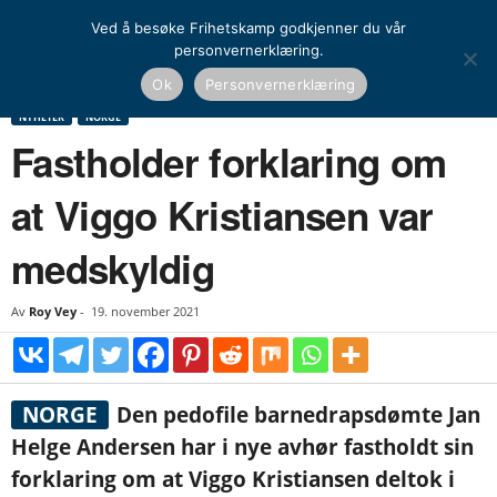
Ved å besøke Frihetskamp godkjenner du vår
personvernerklæring.
Hjem
Nyheter
Norge
Fastholder forklaring om at Viggo Kristiansen var
Ok
Personvernerklæring
medskyldig
NYHETER
NORGE
Fastholder forklaring om
at Viggo Kristiansen var
medskyldig
Av
Roy Vey
-
19. november 2021
NORGE
Den pedofile barnedrapsdømte Jan
Helge Andersen har i nye avhør fastholdt sin
forklaring om at Viggo Kristiansen deltok i