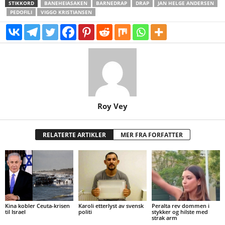
STIKKORD
BANEHEIASAKEN
BARNEDRAP
DRAP
JAN HELGE ANDERSEN
PEDOFILI
VIGGO KRISTIANSEN
Roy Vey
RELATERTE ARTIKLER
MER FRA FORFATTER
Kina kobler Ceuta-krisen
Karoli etterlyst av svensk
Peralta rev dommen i
til Israel
politi
stykker og hilste med
strak arm