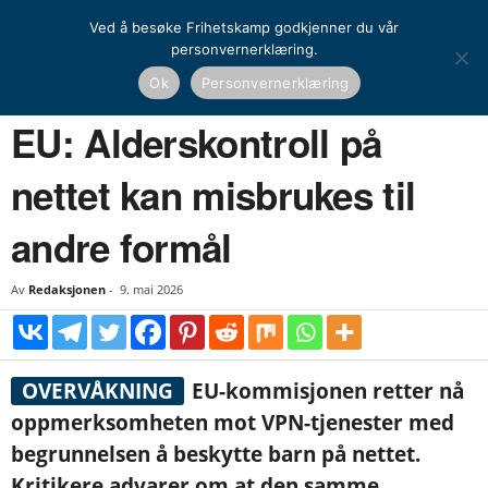
Ved å besøke Frihetskamp godkjenner du vår
personvernerklæring.
Hjem
Nyheter
EU: Alderskontroll på nettet kan misbrukes til andre formål
Ok
Personvernerklæring
NYHETER
UTENRIKS
EU: Alderskontroll på
nettet kan misbrukes til
andre formål
Av
Redaksjonen
-
9. mai 2026
OVERVÅKNING
EU-kommisjonen retter nå
oppmerksomheten mot VPN-tjenester med
begrunnelsen å beskytte barn på nettet.
Kritikere advarer om at den samme