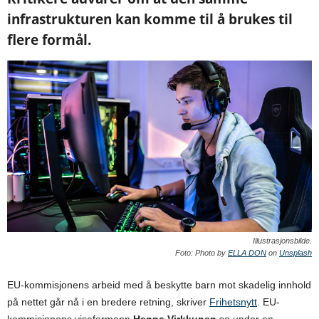
infrastrukturen kan komme til å brukes til
flere formål.
Illustrasjonsbilde.
Foto: Photo by
ELLA DON
on
Unsplash
EU-kommisjonens arbeid med å beskytte barn mot skadelig innhold
på nettet går nå i en bredere retning, skriver
Frihetsnytt
. EU-
kommisjonens viseformann
Henna Virkkunen
sa under en