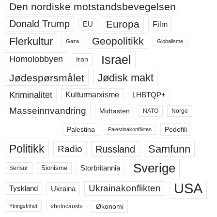
Den nordiske motstandsbevegelsen
Europa
Donald Trump
Film
EU
Flerkultur
Geopolitikk
Gaza
Globalisme
Israel
Homolobbyen
Iran
Jødisk makt
Jødespørsmålet
Kriminalitet
LHBTQP+
Kulturmarxisme
Masseinnvandring
Midtøsten
NATO
Norge
Palestina
Pedofili
Palestinakonflikten
Politikk
Samfunn
Russland
Radio
Sverige
Storbritannia
Sensur
Sionisme
USA
Ukrainakonflikten
Ukraina
Tyskland
Økonomi
«holocaust»
Ytringsfrihet