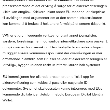
pressekonferanse at det er viktig å sørge for at aldersverifiseringen
«ikke kan omgås». Kritikere, blant annet EU-toppene, er skeptiske
til utviklingen med argumenter om at den samme infrastrukturen
kan komme til å brukes til helt andre formål på et senere tidspunkt.
VPN er et grunnleggende verktøy for blant annet journalister,
varslere, forretningsmenn og vanlige internettbrukere som ønsker å
unngå risikoen for overvåking. Den beskyttede surfe-teknologien
muliggjør sikrere kommunikasjon i land der overvåkingen er mer
omfattende. Samtidig som Brussel hevder at aldersverifiseringen er
«frivillig», bygger unionen raskt ut infrastrukturen bak systemet.
EU-kommisjonen har allerede presentert en offisiell app for
aldersverifisering som kobles til pass eller nasjonale ID-
dokumenter. Systemet skal dessuten kunne integreres med EUs
kommende digitale identitetslommebok, European Digital Identity
Wallet.