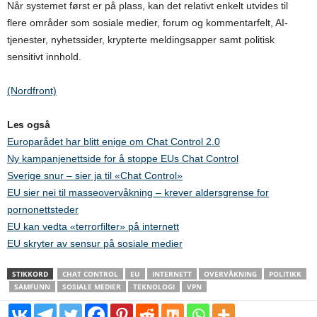
Når systemet først er på plass, kan det relativt enkelt utvides til
flere områder som sosiale medier, forum og kommentarfelt, AI-
tjenester, nyhetssider, krypterte meldingsapper samt politisk
sensitivt innhold.
(Nordfront)
Les også
Europarådet har blitt enige om Chat Control 2.0
Ny kampanjenettside for å stoppe EUs Chat Control
Sverige snur – sier ja til «Chat Control»
EU sier nei til masseovervåkning – krever aldersgrense for
pornonettsteder
EU kan vedta «terrorfilter» på internett
EU skryter av sensur på sosiale medier
STIKKORD
CHAT CONTROL
EU
INTERNETT
OVERVÅKNING
POLITIKK
SAMFUNN
SOSIALE MEDIER
TEKNOLOGI
VPN