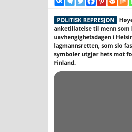
POLITISK REPRESJON
Høyes
anketillatelse til menn som
uavhengighetsdagen i Hels
lagmannsretten, som slo fast
symboler utgjør hets mot fo
Finland.