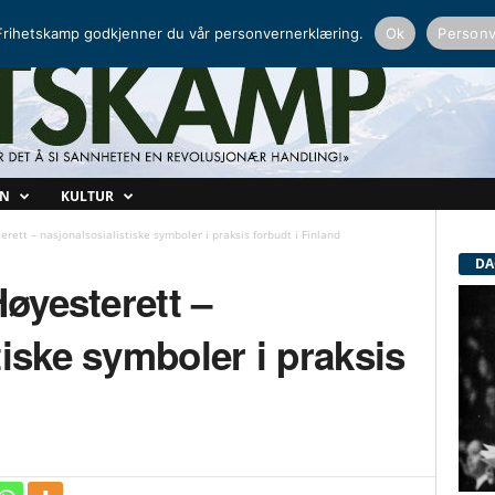
NORDISK RADIO
PEERTUBE
rihetskamp godkjenner du vår personvernerklæring.
Ok
Personv
ON
KULTUR
erett – nasjonalsosialistiske symboler i praksis forbudt i Finland
DA
Høyesterett –
tiske symboler i praksis