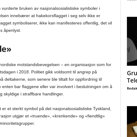
urderte bruken av nasjonalsosialistiske symboler i
relsen innebærer at hakekorsflagget i seg selv ikke er
agget symboliserer, ikke kan manifesteres offentlig, det vil
s åpenlyst.
de»
 nordiske motstandsbevegelsen – en organisasjon som for
Gru
tsdagen i 2018. Politiet gikk voldsomt til angrep på
Tel
eltakerne, som senere ble tiltalt for oppfordring til
nten bar flaggene eller var involvert i beslutningen om å
Redak
 skyldige i straffbare handlinger.
er et sterkt symbol på det nasjonalsosialistiske Tyskland,
trasjon utgjør et «truende», «krenkende» og «fiendtlig»
minoritetsgrupper.