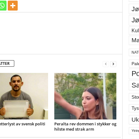
Jø
Jø
Kul
Ma
NAT
ATTER
Pal
Po
S
Sto
Tys
Uk
etterlyst av svensk politi
Peralta rev dommen i stykker og
hilste med strak arm
Ytrin