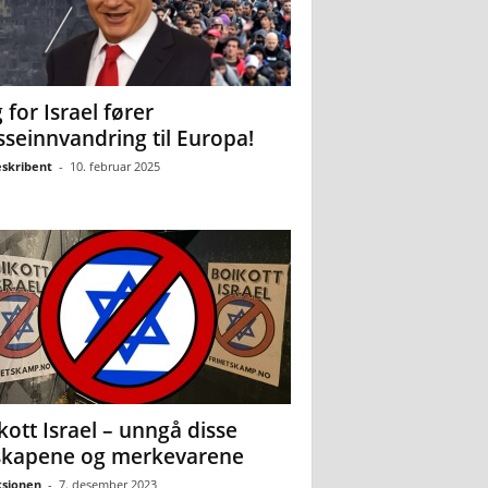
 for Israel fører
seinnvandring til Europa!
eskribent
-
10. februar 2025
kott Israel – unngå disse
skapene og merkevarene
sjonen
-
7. desember 2023