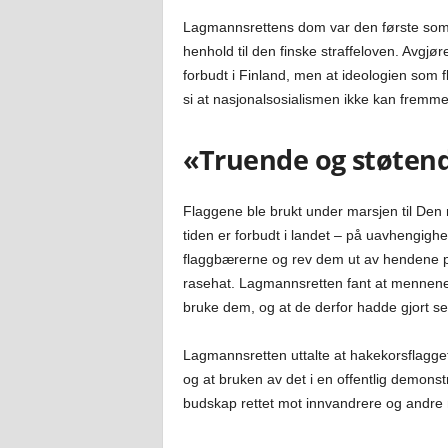
Lagmannsrettens dom var den første som v
henhold til den finske straffeloven. Avgjø
forbudt i Finland, men at ideologien som fl
si at nasjonalsosialismen ikke kan fremme
«Truende og støten
Flaggene ble brukt under marsjen til Den
tiden er forbudt i landet – på uavhengighe
flaggbærerne og rev dem ut av hendene på d
rasehat. Lagmannsretten fant at mennene e
bruke dem, og at de derfor hadde gjort seg
Lagmannsretten uttalte at hakekorsflagget 
og at bruken av det i en offentlig demons
budskap rettet mot innvandrere og andre 