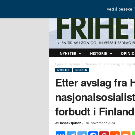
FRIHETSKAMP
DEN NORDISKE MOTSTANDSBEVEGELSEN
Ved å besøke F
F
NYHETER
HISTORIE
OPINI
r
i
Hjem
Nyheter
Norden
Etter avslag fra Høyest
h
NYHETER
NORDEN
e
Etter avslag fra 
t
s
nasjonalsosialis
k
a
forbudt i Finland
m
p
Av
Redaksjonen
-
30. november 2024