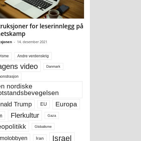
truksjoner for leserinnlegg på
hetskamp
sjonen
-
14. desember 2021
visme
Andre verdenskrig
gens video
Danmark
onstrasjon
n nordiske
tstandsbevegelsen
Europa
nald Trump
EU
Flerkultur
m
Gaza
opolitikk
Globalisme
Israel
molobbyen
Iran