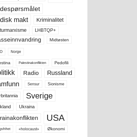
despørsmålet
disk makt
Kriminalitet
LHBTQP+
turmarxisme
sseinnvandring
Midtøsten
O
Norge
estina
Pedofili
Palestinakonflikten
litikk
Russland
Radio
amfunn
Sensur
Sionisme
Sverige
rbritannia
Ukraina
kland
USA
rainakonflikten
Økonomi
«holocaust»
gsfrihet