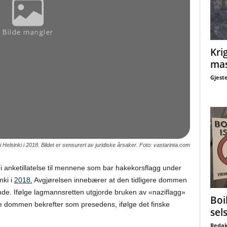
Krig
mas
Gjest
elsinki i 2018. Bildet er sensurert av juridiske årsaker. Foto: vastarinta.com
gi anketillatelse til mennene som bar hakekorsflagg under
nki i
2018.
Avgjørelsen innebærer at den tidligere dommen
ende. Ifølge lagmannsretten utgjorde bruken av «naziflagg»
Boi
oe dommen bekrefter som presedens, ifølge det finske
sel
Redak