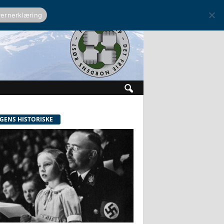
ernerklæring
GENS HISTORISKE