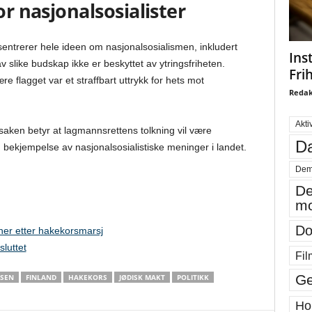
or nasjonalsosialister
sentrerer hele ideen om nasjonalsosialismen, inkludert
Ins
slike budskap ikke er beskyttet av ytringsfriheten.
Fri
e flagget var et straffbart uttrykk for hets mot
Redak
Akti
saken betyr at lagmannsrettens tolkning vil være
Da
 bekjempelse av nasjonalsosialistiske meninger i landet.
Dem
De
mo
Do
er etter hakekorsmarsj
luttet
Fil
Ge
LSEN
FINLAND
HAKEKORS
JØDISK MAKT
POLITIKK
Ho