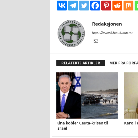
Redaksjonen
https://www.frihetskamp.no
RELATERTE ARTIKLER
MER FRA FORF
Kina kobler Ceuta-krisen til
Karoli 
Israel