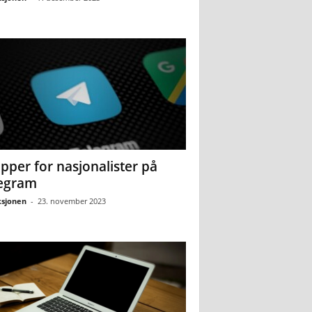
pper for nasjonalister på
egram
sjonen
-
23. november 2023