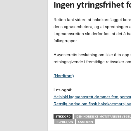
Ingen ytringsfrihet f
Retten fant videre at hakekorsflagget kon
dens «grusomheter», og at spredningen av 
Lagmannsretten slo derfor fast at det å bær
folkegrupper.
Høyesteretts beslutning om ikke å ta opp 
retningsgivende i fremtidige rettssaker om
(Nordfront)
Les også:
Helsinki lagmannsrett dømmer fem person
Rettslig høring om finsk hakekorsmarsj avs
STIKKORD
DEN NORDISKE MOTSTANDSBEVEGE
REPRESJON
SAMFUNN