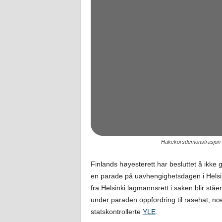
Hakekorsdemonstrasjon i H
Finlands høyesterett har besluttet å ikke 
en parade på uavhengighetsdagen i Helsi
fra Helsinki lagmannsrett i saken blir stå
under paraden oppfordring til rasehat, n
statskontrollerte
YLE
.