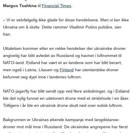
Margus Tsahkna
til
Financial Times
.
– Vi er selvfølgelig ikke glade for disse hendelsene. Men vi ber ikke
Ukraina om å slutte. Dette rammer Vladimir Putins pulsåre, sier
han.
Uttalelsen kommer etter en rekke hendelser der ukrainske droner
angivelig har blitt avledet av Russland og havnet i luftrommet til
NATO-land. Estland har vært et av landene som har blitt berørt,
men også i Latvia, Litauen og
Finland
har utenlandske droner
befunnet seg dypt inne i landenes luftrom.
NATO-jagerfly har blitt sendt opp ved flere anledninger, og i Estland
ble det nylig funnet en udetonert drone med et stridshode i en åker.
Tidligere i år ble en ukrainsk drone skutt ned over estisk luftrom.
Bakgrunnen er Ukrainas økende kampanje med langdistanse-
droner mot mål inne i Russland. De ukrainske angrepene har først