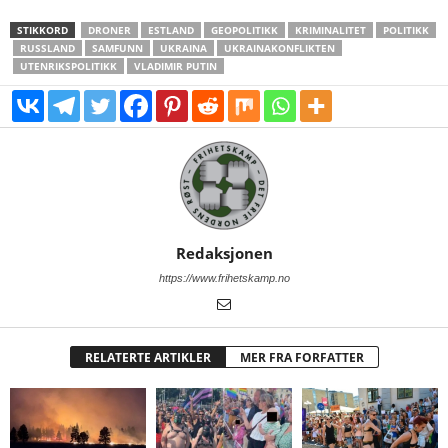
STIKKORD
DRONER
ESTLAND
GEOPOLITIKK
KRIMINALITET
POLITIKK
RUSSLAND
SAMFUNN
UKRAINA
UKRAINAKONFLIKTEN
UTENRIKSPOLITIKK
VLADIMIR PUTIN
Redaksjonen
https://www.frihetskamp.no
RELATERTE ARTIKLER
MER FRA FORFATTER