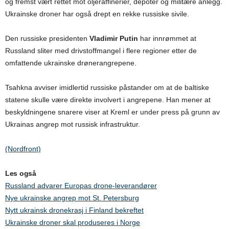
og fremst vært rettet mot oljeraffinerier, depoter og militære anlegg.
Ukrainske droner har også drept en rekke russiske sivile.
Den russiske presidenten
Vladimir Putin
har innrømmet at
Russland sliter med drivstoffmangel i flere regioner etter de
omfattende ukrainske drønerangrepene.
Tsahkna avviser imidlertid russiske påstander om at de baltiske
statene skulle være direkte involvert i angrepene. Han mener at
beskyldningene snarere viser at Kreml er under press på grunn av
Ukrainas angrep mot russisk infrastruktur.
(Nordfront)
Les også
Russland advarer Europas drone-leverandører
Nye ukrainske angrep mot St. Petersburg
Nytt ukrainsk dronekrasj i Finland bekreftet
Ukrainske droner skal produseres i Norge