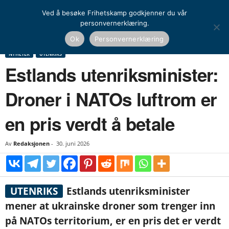
Ved å besøke Frihetskamp godkjenner du vår
personvernerklæring.
Hjem
Nyheter
Estlands utenriksminister: Droner i NATOs luftrom er en pris verdt
Ok
Personvernerklæring
å betale
NYHETER
UTENRIKS
Estlands utenriksminister:
Droner i NATOs luftrom er
en pris verdt å betale
Av
Redaksjonen
-
30. juni 2026
UTENRIKS
Estlands utenriksminister
mener at ukrainske droner som trenger inn
på NATOs territorium, er en pris det er verdt