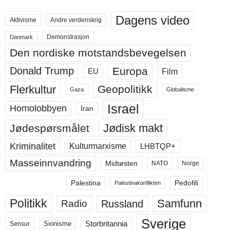
Dagens video
Aktivisme
Andre verdenskrig
Demonstrasjon
Danmark
Den nordiske motstandsbevegelsen
Europa
Donald Trump
Film
EU
Flerkultur
Geopolitikk
Gaza
Globalisme
Israel
Homolobbyen
Iran
Jødisk makt
Jødespørsmålet
Kriminalitet
LHBTQP+
Kulturmarxisme
Masseinnvandring
Midtøsten
NATO
Norge
Palestina
Pedofili
Palestinakonflikten
Politikk
Samfunn
Russland
Radio
Sverige
Storbritannia
Sensur
Sionisme