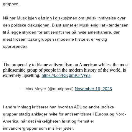
gruppen.
Nå har Musk igjen gått inn i diskusjonen om jødisk innflytelse over
den politiske diskusjonen. Blant annet er Musk enig i at «tendensen
til å legge skylden for antisemittisme på hvite amerikanere, den
mest filosemittiske gruppen i moderne historie, er veldig
opprørende».
The propensity to blame antisemitism on American whites, the most
philosemitic group of people in the modern history of the world, is
extremely upsetting.
https://t.co/RKgmKFVyqa
— Max Meyer (@mualphaxi)
November 16, 2023
I andre innlegg kritiserer han hvordan ADL og andre jødiske
grupper stadig anklager hvite for antisemittisme i Europa og Nord-
Amerika, når det i virkeligheten først og fremst er
innvandrergrupper som misliker jøder.