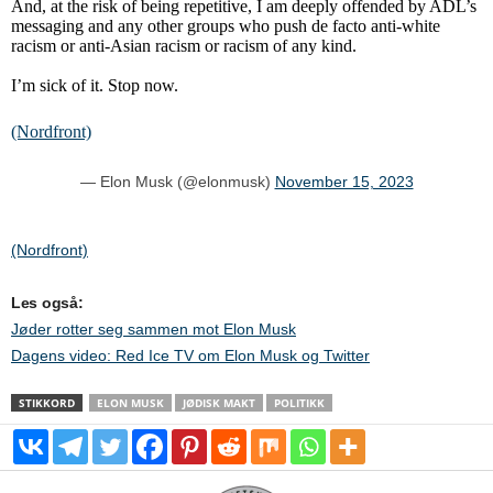
And, at the risk of being repetitive, I am deeply offended by ADL’s
messaging and any other groups who push de facto anti-white
racism or anti-Asian racism or racism of any kind.
I’m sick of it. Stop now.
(Nordfront)
— Elon Musk (@elonmusk)
November 15, 2023
(Nordfront)
Les også:
Jøder rotter seg sammen mot Elon Musk
Dagens video: Red Ice TV om Elon Musk og Twitter
STIKKORD
ELON MUSK
JØDISK MAKT
POLITIKK