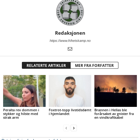
Redaksjonen
https://www.frihetskamp.no
RELATERTE ARTIKLER
MER FRA FORFATTER
Peralta rev dommen i
Foxtrot-topp livstidsdømt
Brannen i Hellas ble
stykker og hilste med
i hjemlandet
forårsaket av gnister fra
strak arm
en vindkraftkabel