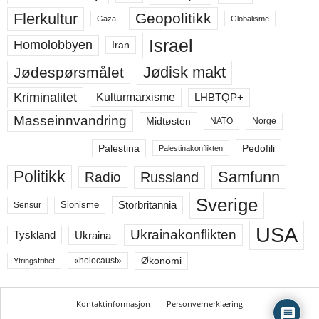
Flerkultur
Geopolitikk
Gaza
Globalisme
Israel
Homolobbyen
Iran
Jødisk makt
Jødespørsmålet
Kriminalitet
LHBTQP+
Kulturmarxisme
Masseinnvandring
Midtøsten
NATO
Norge
Palestina
Pedofili
Palestinakonflikten
Politikk
Samfunn
Russland
Radio
Sverige
Storbritannia
Sensur
Sionisme
USA
Ukrainakonflikten
Ukraina
Tyskland
Økonomi
«holocaust»
Ytringsfrihet
Kontaktinformasjon
Personvernerklæring