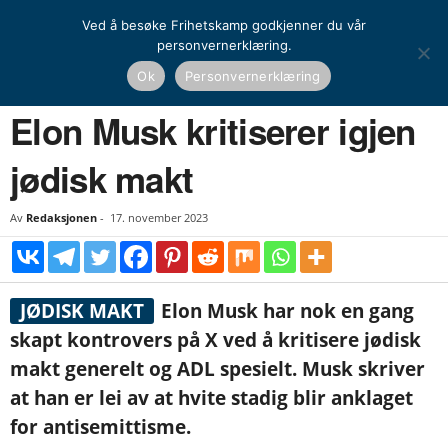
Ved å besøke Frihetskamp godkjenner du vår
personvernerklæring.
Hjem
Nyheter
Globalt
Elon Musk kritiserer igjen jødisk makt
Ok
Personvernerklæring
NYHETER
GLOBALT
Elon Musk kritiserer igjen
jødisk makt
Av
Redaksjonen
-
17. november 2023
JØDISK MAKT
Elon Musk har nok en gang
skapt kontrovers på X ved å kritisere jødisk
makt generelt og ADL spesielt. Musk skriver
at han er lei av at hvite stadig blir anklaget
for antisemittisme.