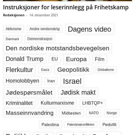
Instruksjoner for leserinnlegg på Frihetskamp
Redaksjonen
-
14. desember 2021
Dagens video
Aktivisme
Andre verdenskrig
Demonstrasjon
Danmark
Den nordiske motstandsbevegelsen
Europa
Donald Trump
Film
EU
Flerkultur
Geopolitikk
Gaza
Globalisme
Israel
Homolobbyen
Iran
Jødisk makt
Jødespørsmålet
Kriminalitet
LHBTQP+
Kulturmarxisme
Masseinnvandring
Midtøsten
NATO
Norge
Palestina
Pedofili
Palestinakonflikten