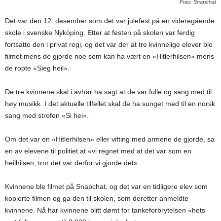
Foto: Snapchat
Det var den 12. desember som det var julefest på en videregående
skole i svenske Nyköping. Etter at festen på skolen var ferdig
fortsatte den i privat regi, og det var der at tre kvinnelige elever ble
filmet mens de gjorde noe som kan ha vært en «Hitlerhilsen» mens
de ropte «Sieg heil».
De tre kvinnene skal i avhør ha sagt at de var fulle og sang med til
høy musikk. I det aktuelle tilfellet skal de ha sunget med til en norsk
sang med strofen «Si hei».
Om det var en «Hitlerhilsen» eller vifting med armene de gjorde, sa
en av elevene til politiet at «vi regnet med at det var som en
heilhilsen, tror det var derfor vi gjorde det».
Kvinnene ble filmet på Snapchat, og det var en tidligere elev som
kopierte filmen og ga den til skolen, som deretter anmeldte
kvinnene. Nå har kvinnene blitt dømt for tankeforbrytelsen «hets