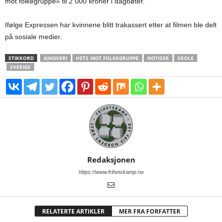
mot folkegruppe» til 2 000 kroner i dagbøter.
Ifølge Expressen har kvinnene blitt trakassert etter at filmen ble delt
på sosiale medier.
STIKKORD
ANGIVERI
HETS MOT FOLKEGRUPPE
NOTISER
SKOLE
SVERIGE
Redaksjonen
https://www.frihetskamp.no
RELATERTE ARTIKLER
MER FRA FORFATTER