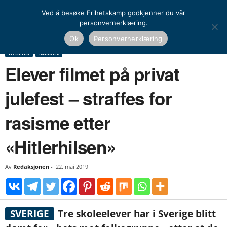
Ved å besøke Frihetskamp godkjenner du vår
personvernerklæring.
Hjem
Nyheter
Norden
Elever filmet på privat julefest – straffes for rasisme
Ok
Personvernerklæring
etter «Hitlerhilsen»
NYHETER
NORDEN
Elever filmet på privat
julefest – straffes for
rasisme etter
«Hitlerhilsen»
Av
Redaksjonen
-
22. mai 2019
SVERIGE
Tre skoleelever har i Sverige blitt