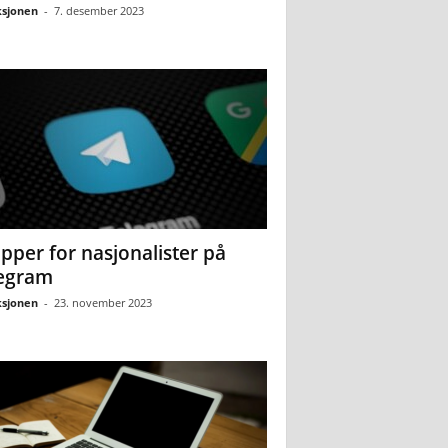
sjonen
-
7. desember 2023
pper for nasjonalister på
egram
sjonen
-
23. november 2023