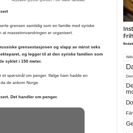
Asylsøker grysser grensen. Foto: Mattis Sandblad
isert
serte grensen samtidig som en familie med syriske
Ins
om at masseinnvandringen er organisert.
Fri
Redak
n russiske grensestasjonen og slapp av minst seks
 ekteparet, og legger til at den syriske familien som
Akti
e syklet i 150 meter.
Da
 er et spørsmål om penger. Ifølge ham hadde en
Dem
ar da de ankom Norge.
De
mo
nisert. Det handler om penger.
Do
Fil
Ge