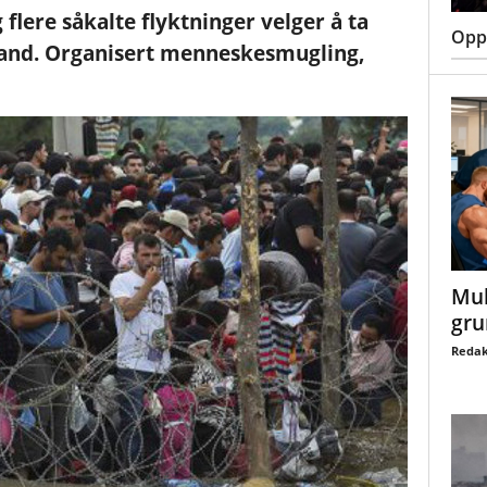
 flere såkalte flyktninger velger å ta
Oppt
sland. Organisert menneskesmugling,
Mul
gru
Redak