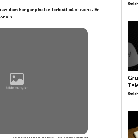
Redak
en av dem henger plasten fortsatt på skruene. En
or sin.
Gru
Tel
Redak