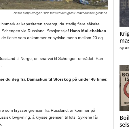
Neste stopp Norge? Bilde tatt ved den gresk-makedonske grensen.
nnmark er kapasiteten sprengt, da stadig flere såkalte
 og Schengen via Russland. Stasjonssjef
Hans Møllebakken
Krig
VG at de fleste som ankommer er syriske menn mellom 20 og
mas
Gjest
 Russland til Norge, en snarvei til Schengen-området. Han
.
er du deg fra Damaskus til Storskog på under 48 timer.
kere som krysser grensen fra Russland, ankommer på
Boi
ssisk lovgivning, å krysse grensen til fots. Syklene får
sel
.