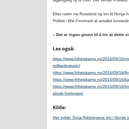
tilgjengelig fly til Oslo. Der venter Politi
Etter ruten via Russland og inn til Norge ha
Politiet i Øst-Finnmark at antallet innvandr
– Det er ingen grunn til å tro at dette v
Les også:
https://www.frihetskamp.no/2015/09/16/
milliardindustri/
https://www.frihetskamp.no/2015/09/16/flyk
https://www.frihetskamp.no/2015/09/16/ka
https://www.frihetskamp.no/2015/09/16/tys
etnisk-homogen/
Kilde:
Her sykler Syria-flyktningene inn i Norge o