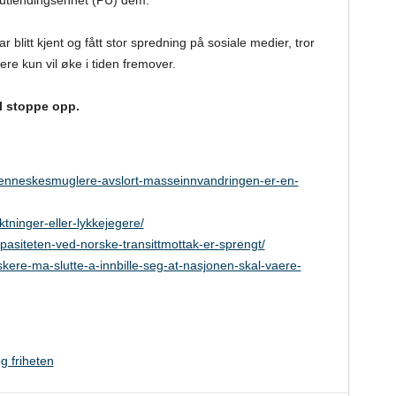
ets utlendingsenhet (PU) dem.
r blitt kjent og fått stor spredning på sosiale medier, tror
ere kun vil øke i tiden fremover.
il stoppe opp.
menneskesmuglere-avslort-masseinnvandringen-er-en-
tninger-eller-lykkejegere/
pasiteten-ved-norske-transittmottak-er-sprengt/
kere-ma-slutte-a-innbille-seg-at-nasjonen-skal-vaere-
g friheten