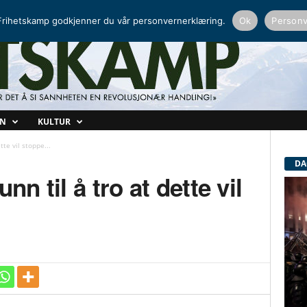
NORDISK RADIO
PEERTUBE
rihetskamp godkjenner du vår personvernerklæring.
Ok
Personv
ON
KULTUR
tte vil stoppe...
DA
nn til å tro at dette vil