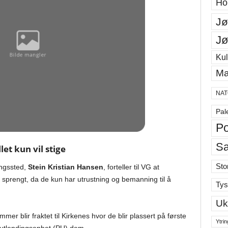
Ho
Jø
Jø
Kul
Ma
NAT
Pal
Po
S
et kun vil stige
Sto
angssted,
Stein Kristian Hansen
, forteller til VG at
 sprengt, da de kun har utrustning og bemanning til å
Tys
Uk
er blir fraktet til Kirkenes hvor de blir plassert på første
Ytrin