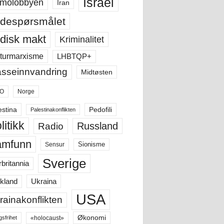
Israel
molobbyen
Iran
despørsmålet
disk makt
Kriminalitet
LHBTQP+
turmarxisme
sseinnvandring
Midtøsten
O
Norge
estina
Pedofili
Palestinakonflikten
litikk
Russland
Radio
amfunn
Sensur
Sionisme
Sverige
rbritannia
Ukraina
kland
USA
rainakonflikten
Økonomi
«holocaust»
gsfrihet