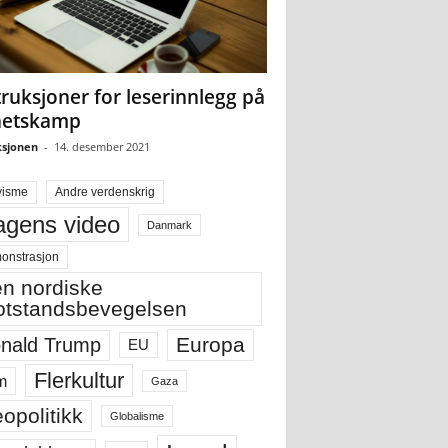
truksjoner for leserinnlegg på
hetskamp
sjonen
-
14. desember 2021
visme
Andre verdenskrig
gens video
Danmark
onstrasjon
n nordiske
tstandsbevegelsen
Europa
nald Trump
EU
Flerkultur
m
Gaza
opolitikk
Globalisme