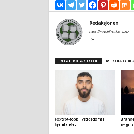
Redaksjonen
https://www.frihetskamp.no
RELATERTE ARTIKLER
MER FRA FORF
Foxtrot-topp livstidsdømt i
Brannen
hjemlandet
av gnis