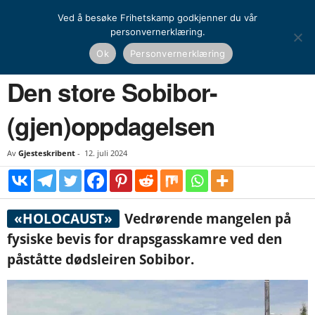
Ved å besøke Frihetskamp godkjenner du vår
personvernerklæring.
Hjem
Historie
«Holocaust» under lupen
Den store Sobibor-(gjen)oppdagelsen
Ok
Personvernerklæring
HISTORIE
«HOLOCAUST» UNDER LUPEN
Den store Sobibor-
(gjen)oppdagelsen
Av
Gjesteskribent
-
12. juli 2024
«HOLOCAUST»
Vedrørende mangelen på
fysiske bevis for drapsgasskamre ved den
påståtte dødsleiren Sobibor.