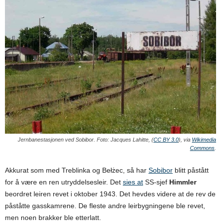
Jernbanestasjonen ved Sobibor. Foto: Jacques Lahitte, (
CC BY 3.0
), via
Wikimedia
Commons
.
Akkurat som med Treblinka og Bełżec, så har
Sobibor
blitt påstått
for å være en ren utryddelsesleir. Det
sies at
SS-sjef
Himmler
beordret leiren revet i oktober 1943. Det hevdes videre at de rev de
påståtte gasskamrene. De fleste andre leirbygningene ble revet,
men noen brakker ble etterlatt.