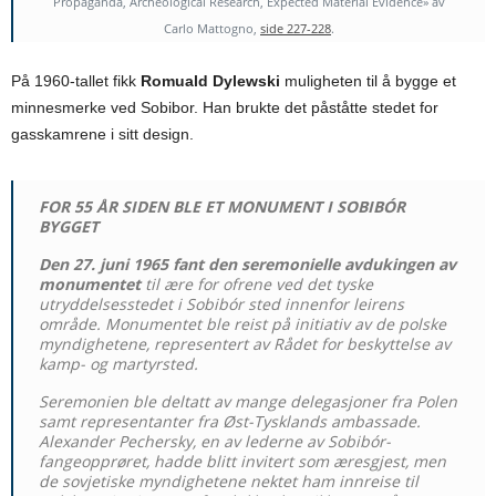
Propaganda, Archeological Research, Expected Material Evidence» av
Carlo Mattogno,
side 227-228
.
På 1960-tallet fikk
Romuald Dylewski
muligheten til å bygge et
minnesmerke ved Sobibor. Han brukte det påståtte stedet for
gasskamrene i sitt design.
FOR 55 ÅR SIDEN BLE ET MONUMENT I SOBIBÓR
BYGGET
Den 27. juni 1965 fant den seremonielle avdukingen av
monumentet
til ære for ofrene ved det tyske
utryddelsesstedet i Sobibór sted innenfor leirens
område. Monumentet ble reist på initiativ av de polske
myndighetene, representert av Rådet for beskyttelse av
kamp- og martyrsted.
Seremonien ble deltatt av mange delegasjoner fra Polen
samt representanter fra Øst-Tysklands ambassade.
Alexander Pechersky, en av lederne av Sobibór-
fangeopprøret, hadde blitt invitert som æresgjest, men
de sovjetiske myndighetene nektet ham innreise til