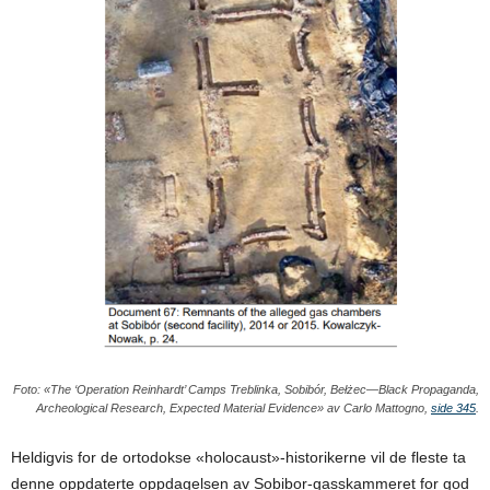
Foto: «The ‘Operation Reinhardt’ Camps Treblinka, Sobibór, Bełżec—Black Propaganda,
Archeological Research, Expected Material Evidence» av Carlo Mattogno,
side 345
.
Heldigvis for de ortodokse «holocaust»-historikerne vil de fleste ta
denne oppdaterte oppdagelsen av Sobibor-gasskammeret for god