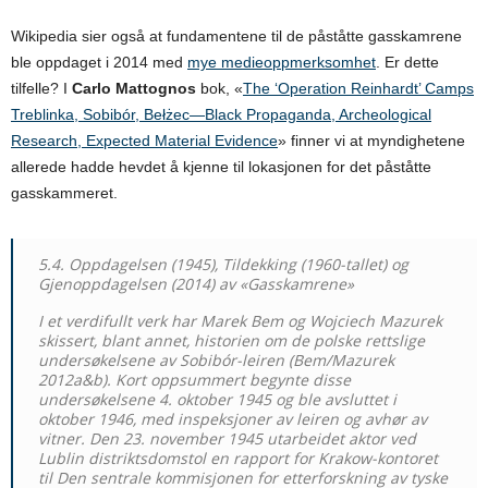
Wikipedia sier også at fundamentene til de påståtte gasskamrene
ble oppdaget i 2014 med
mye medieoppmerksomhet
. Er dette
tilfelle? I
Carlo Mattognos
bok, «
The ‘Operation Reinhardt’ Camps
Treblinka, Sobibór, Bełżec—Black Propaganda, Archeological
Research, Expected Material Evidence
» finner vi at myndighetene
allerede hadde hevdet å kjenne til lokasjonen for det påståtte
gasskammeret.
5.4. Oppdagelsen (1945), Tildekking (1960-tallet) og
Gjenoppdagelsen (2014) av «Gasskamrene»
I et verdifullt verk har Marek Bem og Wojciech Mazurek
skissert, blant annet, historien om de polske rettslige
undersøkelsene av Sobibór-leiren (Bem/Mazurek
2012a&b). Kort oppsummert begynte disse
undersøkelsene 4. oktober 1945 og ble avsluttet i
oktober 1946, med inspeksjoner av leiren og avhør av
vitner. Den 23. november 1945 utarbeidet aktor ved
Lublin distriktsdomstol en rapport for Krakow-kontoret
til Den sentrale kommisjonen for etterforskning av tyske