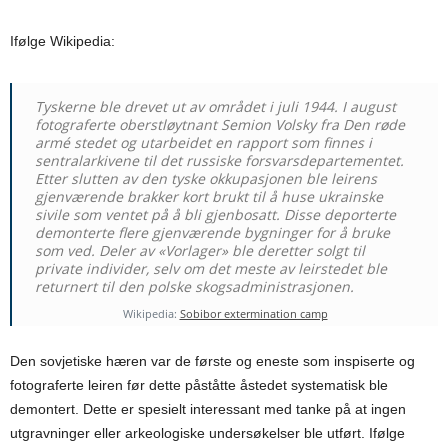
Ifølge Wikipedia:
Tyskerne ble drevet ut av området i juli 1944. I august
fotograferte oberstløytnant Semion Volsky fra Den røde
armé stedet og utarbeidet en rapport som finnes i
sentralarkivene til det russiske forsvarsdepartementet.
Etter slutten av den tyske okkupasjonen ble leirens
gjenværende brakker kort brukt til å huse ukrainske
sivile som ventet på å bli gjenbosatt. Disse deporterte
demonterte flere gjenværende bygninger for å bruke
som ved. Deler av «Vorlager» ble deretter solgt til
private individer, selv om det meste av leirstedet ble
returnert til den polske skogsadministrasjonen.
Wikipedia:
Sobibor extermination camp
Den sovjetiske hæren var de første og eneste som inspiserte og
fotograferte leiren før dette påståtte åstedet systematisk ble
demontert. Dette er spesielt interessant med tanke på at ingen
utgravninger eller arkeologiske undersøkelser ble utført. Ifølge