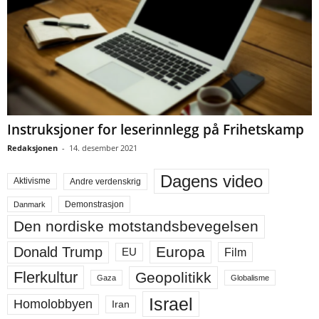
Instruksjoner for leserinnlegg på Frihetskamp
Redaksjonen
-
14. desember 2021
Dagens video
Aktivisme
Andre verdenskrig
Demonstrasjon
Danmark
Den nordiske motstandsbevegelsen
Europa
Donald Trump
Film
EU
Flerkultur
Geopolitikk
Gaza
Globalisme
Israel
Homolobbyen
Iran