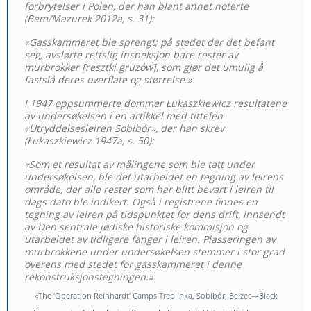
forbrytelser i Polen, der han blant annet noterte
(Bem/Mazurek 2012a, s. 31):
«Gasskammeret ble sprengt; på stedet der det befant
seg, avslørte rettslig inspeksjon bare rester av
murbrokker [resztki gruzów], som gjør det umulig å
fastslå deres overflate og størrelse.»
I 1947 oppsummerte dommer Łukaszkiewicz resultatene
av undersøkelsen i en artikkel med tittelen
«Utryddelsesleiren Sobibór», der han skrev
(Łukaszkiewicz 1947a, s. 50):
«Som et resultat av målingene som ble tatt under
undersøkelsen, ble det utarbeidet en tegning av leirens
område, der alle rester som har blitt bevart i leiren til
dags dato ble indikert. Også i registrene finnes en
tegning av leiren på tidspunktet for dens drift, innsendt
av Den sentrale jødiske historiske kommisjon og
utarbeidet av tidligere fanger i leiren. Plasseringen av
murbrokkene under undersøkelsen stemmer i stor grad
overens med stedet for gasskammeret i denne
rekonstruksjonstegningen.»
«The ‘Operation Reinhardt’ Camps Treblinka, Sobibór, Bełżec—Black