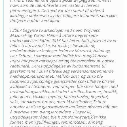
i friluft. Teamet fant også stykker av piggtråd innfelt i
trær, som de identifiserte som rester av leirens
perimetergjerd. Dermed var de i stand til delvis å
kartlegge omkretsen av det tidligere leirstedet, som ikke
tidligere hadde vært kjent.
I 2007 begynte to arkeologer ved navn Wojciech
Mazurek og Yoram Haimi å utføre begrensede
undersøkelser. Siden 2013 har leiren blitt gravd ut av et
felles team av polske, israelske, slovakiske og
nederlandske arkeologer ledet av Mazurek, Haimi og
Ivar Schute. I samsvar med jødisk lov unngikk disse
utgravningene massegraver og ble overvåket av polske
rabbinere. Deres oppdagelse av fundamentene til
gasskamrene i 2014 tiltrakk seg verdensomspennende
medieoppmerksomhet. Mellom 2011 og 2015 ble
tusenvis av personlige gjenstander som tilhørte ofrene
avdekket av teamene. Ved rampen ble store hauger med
husholdningsartikler, inkludert «briller, kammer, bestikk,
tallerkener, klokker, mynter, barberhøvler, fingerbøl,
saks, tannkrem» funnet, men få verdisaker; Schute
antyder at disse gjenstandene indikerer ofrenes håp om
å overleve som tvangsarbeidere. I Lager III,
utryddelsesområdet, ble husholdningsartikler ikke
funnet, men «gullfyllinger, tannproteser, anheng,