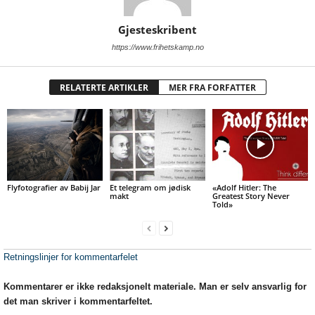
Gjesteskribent
https://www.frihetskamp.no
RELATERTE ARTIKLER
MER FRA FORFATTER
Flyfotografier av Babij Jar
Et telegram om jødisk
«Adolf Hitler: The
makt
Greatest Story Never
Told»
Retningslinjer for kommentarfelet
Kommentarer er ikke redaksjonelt materiale. Man er selv ansvarlig for
det man skriver i kommentarfeltet.