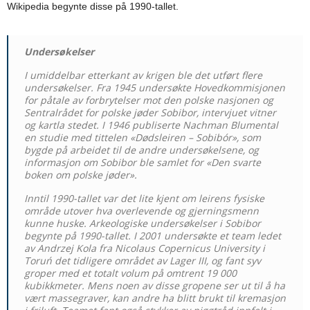
Wikipedia begynte disse på 1990-tallet.
Undersøkelser
I umiddelbar etterkant av krigen ble det utført flere
undersøkelser. Fra 1945 undersøkte Hovedkommisjonen
for påtale av forbrytelser mot den polske nasjonen og
Sentralrådet for polske jøder Sobibor, intervjuet vitner
og kartla stedet. I 1946 publiserte Nachman Blumental
en studie med tittelen «Dødsleiren – Sobibór», som
bygde på arbeidet til de andre undersøkelsene, og
informasjon om Sobibor ble samlet for «Den svarte
boken om polske jøder».
Inntil 1990-tallet var det lite kjent om leirens fysiske
område utover hva overlevende og gjerningsmenn
kunne huske. Arkeologiske undersøkelser i Sobibor
begynte på 1990-tallet. I 2001 undersøkte et team ledet
av Andrzej Kola fra Nicolaus Copernicus University i
Toruń det tidligere området av Lager III, og fant syv
groper med et totalt volum på omtrent 19 000
kubikkmeter. Mens noen av disse gropene ser ut til å ha
vært massegraver, kan andre ha blitt brukt til kremasjon