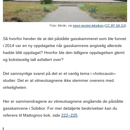
Foto: Merlin, via
store norske leksikon
,(
CC BY SA 3.0
).
Så hvorfor hevder de at det påståtte gasskammeret som ble funnet
i 2014 var en ny oppdagelse når gasskamrene angivelig allerede
hadde blitt oppdaget? Hvorfor ble den tidligere oppdagelsen glemt
og bokstavelig talt asfaltert over?
Det sannsynlige svaret på det er et vanlig tema i «holocaust»-
studier. Det er at vitneutsagnene ikke stemmer overens med
virkeligheten.
Her er sammendragene av vitneutsagnene angående de påståtte
gasskamrene i Sobibor. For mer detaljerte beskrivelser kan du
referere til Mattognos bok, side
222–225
.