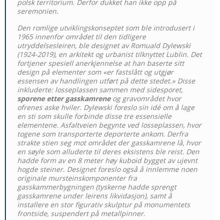
polsk territorium. Derfor dukket han ikke opp på
seremonien.
Den romlige utviklingskonseptet som ble introdusert i
1965 innenfor området til den tidligere
utryddelsesleiren, ble designet av Romuald Dylewski
(1924-2019), en arkitekt og urbanist tilknyttet Lublin. Det
fortjener spesiell anerkjennelse at han baserte sitt
design på elementer som «er fastslått og utgjør
essensen av handlingen utført på dette stedet.» Disse
inkluderte: losseplassen sammen med sidesporet,
sporene etter gasskamrene
og gravområdet hvor
ofrenes aske hviler. Dylewski foreslo sin idé om å lage
en sti som skulle forbinde disse tre essensielle
elementene. Asfaltveien begynte ved losseplassen, hvor
togene som transporterte deporterte ankom. Derfra
strakte stien seg mot området der gasskamrene lå, hvor
en søyle som alluderte til deres eksistens ble reist. Den
hadde form av en 8 meter høy kuboid bygget av ujevnt
hogde steiner. Designet foreslo også å innlemme noen
originale mursteinskomponenter fra
gasskammerbygningen (tyskerne hadde sprengt
gasskamrene under leirens likvidasjon), samt å
installere en stor figurativ skulptur på monumentets
frontside, suspendert på metallpinner.