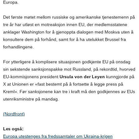
Europa.
Det første møtet mellom russiske og amerikanske tjenestemenn på
tre år har utløst en motreaksjon innen EU, der medlemsstatene
anklager Washington for å gjenoppta dialogen med Moskva uten å
konsultere dem på forhånd, samt for å ha utelukket Brussel fra
forhandlingene.
For ytterligere å komplisere situasjonen godkjente EU på onsdag
sin sekstende sanksjonspakke mot Russland, på rekordtid, hvorved
EU-kommisjonens president
Ursula von der Leyen
kunngjorde på
X at Unionen er «fast bestemt på å fortsette å legge press på
Kreml». Før sanksjonene kan tre i kraft må den godkjennes av EUs
utenriksministre på mandag.
(Nordfront)
Les også:
Europa utestenges fra fredssamtaler om Ukraina-krigen