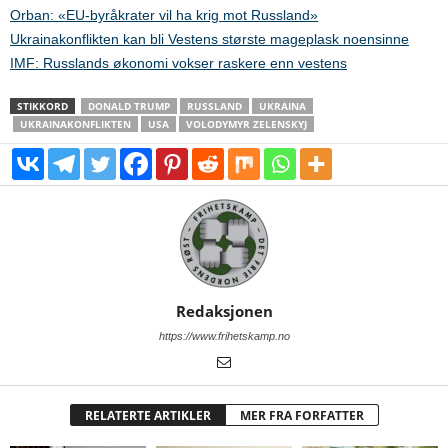
Orban: «EU-byråkrater vil ha krig mot Russland»
Ukrainakonflikten kan bli Vestens største mageplask noensinne
IMF: Russlands økonomi vokser raskere enn vestens
STIKKORD
DONALD TRUMP
RUSSLAND
UKRAINA
UKRAINAKONFLIKTEN
USA
VOLODYMYR ZELENSKYJ
Redaksjonen
https://www.frihetskamp.no
RELATERTE ARTIKLER
MER FRA FORFATTER