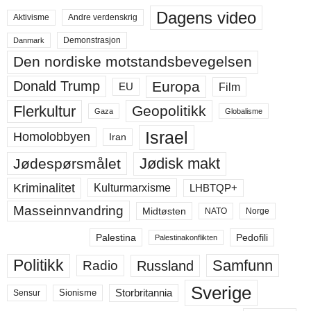
Dagens video
Aktivisme
Andre verdenskrig
Demonstrasjon
Danmark
Den nordiske motstandsbevegelsen
Europa
Donald Trump
Film
EU
Flerkultur
Geopolitikk
Gaza
Globalisme
Israel
Homolobbyen
Iran
Jødisk makt
Jødespørsmålet
Kriminalitet
LHBTQP+
Kulturmarxisme
Masseinnvandring
Midtøsten
NATO
Norge
Palestina
Pedofili
Palestinakonflikten
Politikk
Samfunn
Russland
Radio
Sverige
Storbritannia
Sensur
Sionisme