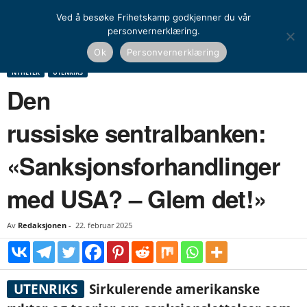
Ved å besøke Frihetskamp godkjenner du vår
personvernerklæring.
Hjem
Nyheter
Den russiske sentralbanken: «Sanksjonsforhandlinger med USA? –
Ok
Personvernerklæring
Glem det!»
NYHETER
UTENRIKS
Den
russiske sentralbanken:
«Sanksjonsforhandlinger
med USA? – Glem det!»
Av
Redaksjonen
-
22. februar 2025
UTENRIKS
Sirkulerende amerikanske