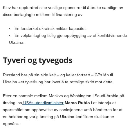
Kiev har oppfordret sine vestlige sponsorer til å bruke samtlige av
disse beslaglagte midlene til finansiering av:
En forsterket ukrainsk militær kapasitet.
En velplanlagt og tidlig gjenoppbygging av et konfliktvinnende
Ukraina.
Tyveri og tyvegods
Russland har på sin side kalt – og kaller fortsatt – G7s lån til
Ukraina «et tyveri» og har lovet å ta rettslige skritt mot dette.
Etter en samtale mellom Moskva og Washington i Saudi-Arabia på
tirsdag, sa
USAs utenriksminister
Marco Rubio
i et intervju at
spørsmålet om opphevelse av sanksjonene «må håndteres for at
en holdbar og varig løsning på Ukraina-konflikten skal kunne
oppnås».