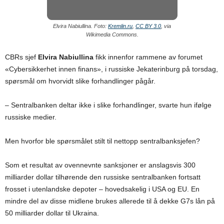
Elvira Nabiullina. Foto:
Kremlin.ru
,
CC BY 3.0
, via
Wikimedia Commons.
CBRs sjef
Elvira Nabiullina
fikk innenfor rammene av forumet
«Cybersikkerhet innen finans», i russiske Jekaterinburg på torsdag,
spørsmål om hvorvidt slike forhandlinger pågår.
– Sentralbanken deltar ikke i slike forhandlinger, svarte hun ifølge
russiske medier.
Men hvorfor ble spørsmålet stilt til nettopp sentralbanksjefen?
Som et resultat av ovennevnte sanksjoner er anslagsvis 300
milliarder dollar tilhørende den russiske sentralbanken fortsatt
frosset i utenlandske depoter – hovedsakelig i USA og EU. En
mindre del av disse midlene brukes allerede til å dekke G7s lån på
50 milliarder dollar til Ukraina.