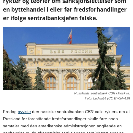
rykter og teorier om sanksjonslettelser som
en byttehandel i eller før fredsforhandlinger
er ifølge sentralbanksjefen falske.
Russlands sentralbank CBR i Moskva.
Foto: Ludvig14 (CC BY-SA-4.0)
Fredag
avviste
den russiske sentralbanken
CBR
«alle rykter» om at
Russland før forestående fredsforhandlinger skulle føre noen
samtaler med den amerikanske administrasjonen angående en
opphevelse av de økonomiske sanksjonene som Vesten over en