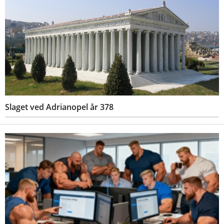
Slaget ved Adrianopel år 378