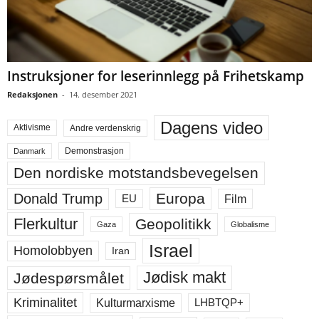
Instruksjoner for leserinnlegg på Frihetskamp
Redaksjonen
-
14. desember 2021
Dagens video
Aktivisme
Andre verdenskrig
Demonstrasjon
Danmark
Den nordiske motstandsbevegelsen
Europa
Donald Trump
Film
EU
Flerkultur
Geopolitikk
Gaza
Globalisme
Israel
Homolobbyen
Iran
Jødisk makt
Jødespørsmålet
Kriminalitet
LHBTQP+
Kulturmarxisme