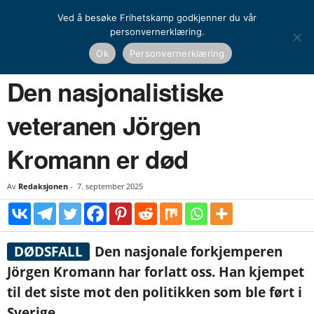
Ved å besøke Frihetskamp godkjenner du vår
personvernerklæring.
Hjem
Nyheter
Norden
Den nasjonalistiske veteranen Jörgen Kromann er død
Ok
Personvernerklæring
NYHETER
NORDEN
Den nasjonalistiske
veteranen Jörgen
Kromann er død
Av
Redaksjonen
-
7. september 2025
DØDSFALL
Den nasjonale forkjemperen
Jörgen Kromann har forlatt oss. Han kjempet
til det siste mot den politikken som ble ført i
Sverige.