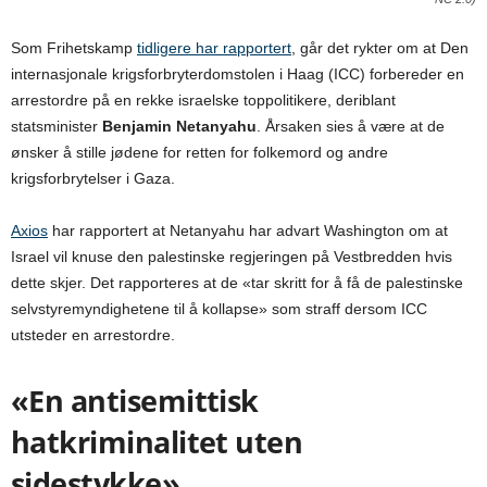
Som Frihetskamp
tidligere har rapportert
, går det rykter om at Den
internasjonale krigsforbryterdomstolen i Haag (ICC) forbereder en
arrestordre på en rekke israelske toppolitikere, deriblant
statsminister
Benjamin Netanyahu
. Årsaken sies å være at de
ønsker å stille jødene for retten for folkemord og andre
krigsforbrytelser i Gaza.
Axios
har rapportert at Netanyahu har advart Washington om at
Israel vil knuse den palestinske regjeringen på Vestbredden hvis
dette skjer. Det rapporteres at de «tar skritt for å få de palestinske
selvstyremyndighetene til å kollapse» som straff dersom ICC
utsteder en arrestordre.
«En antisemittisk
hatkriminalitet uten
sidestykke»