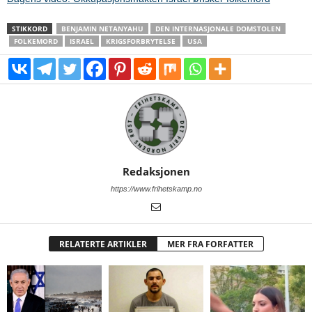
STIKKORD
BENJAMIN NETANYAHU
DEN INTERNASJONALE DOMSTOLEN
FOLKEMORD
ISRAEL
KRIGSFORBRYTELSE
USA
Redaksjonen
https://www.frihetskamp.no
RELATERTE ARTIKLER
MER FRA FORFATTER