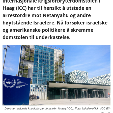
internasjonale krigsforbryterdomstolen i
Haag (ICC) har til hensikt å utstede en
arrestordre mot Netanyahu og andre
høytstående Israelere. Nå forsøker israelske
og amerikanske politikere å skremme
domstolen til underkastelse.
Den internasjonale krigsforbryterdomstolen i Haag (ICC). Foto: jbdodane/flickr (CC BY-
NC 2.0)