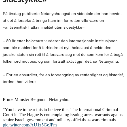
På tirsdag publiserte Netanyahu også en videotale der han hevdet
at det å forsøke å bringe ham inn for retten ville være en
«antisemittisk hatkriminalitet uten sidestykke».
– 80 år etter holocaust vurderer den internasjonale institusjonen
som ble etablert for å forhindre et nytt holocaust å nekte den
jødiske staten sin rett til å forsvare seg mot de som kom for å begå
folkemord mot oss, og som fortsatt aktivt gjør det, sa Netanyahu.
–
For en absurditet, for en forvrengning av rettferdighet og historie!,
tordnet han videre.
Prime Minister Benjamin Netanyahu:
"You have to hear this to believe this. The International Criminal
Court in The Hague is contemplating issuing arrest warrants against
senior Israeli government and military officials as war criminals.
pic.twitter.com/AU1z5GeJPm