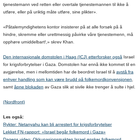
tjenestemann ved retten eller overtale tjenestemannen til ikke å
utføre, eller på uriktig måte utføre, sine plikter
»
.
«Påtalemyndighetens kontor insisterer på at alle forsøk på å
hindre, skremme eller urettmessig påvirke våre tjenestemenn, må
opphøre umiddelbart!,» skrev Khan.
Den internasjonale domstolen i Haag (ICJ) etterforsker også
Israel
for krigsforbrytelser i Gaza. Domstolen har ennå ikke kommet til en
avgjørelse, men i mellomtiden har de beordret Israel til å
avstå fra
enhver handling som kan være brudd på folkemordkonvensjonen
,
samt
åpne blokaden
av Gaza slik at sivile ikke trenger å sulte i hjel.
(Nordfront)
Les også:
Rykter: Netanyahu kan bli arrestert for krigsforbrytelser
Lekket FN-rapport: «Israel begår folkemord i Gaza»
Dagens video: Okkupasjonsmakten Israel ønsker folkemord