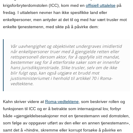
krigsforbryterdomstolen (ICC), kom med en
offisiell uttalelse
på
fredag. I uttalelsen nevner han ikke spesifikke land eller
enkeltpersoner, men antyder at det til og med har vært trusler mot
enkelte tjenestemenn, med sikte på å påvirke dem:
Vår uavhengighet og objektivitet undergraves imidlertid
når enkeltpersoner truer med å gjengjelde retten eller
rettspersonell dersom aktor, for å oppfylle sitt mandat,
bestemmer seg for å etterforske saker som er innenfor
hans jurisdiksjonstriade. Slike trusler, selv om de ikke
blir fulgt opp, kan også utgjøre et brudd mot
justisministeriumet i henhold til artikkel 70 i Roma-
vedtektene.
Kahn skriver videre at
Roma-vedtektene
, som beskriver rollen og
funksjonen til ICC og er å betrakte som internasjonal lov, forbyr
både «gjengjeldelsesaksjoner mot en tjenestemann ved domstolen,
som følge av oppgaver utført av den eller en annen tjenestemann»,
samt det å
«
hindre, skremme eller korrupt forsøke å påvirke en