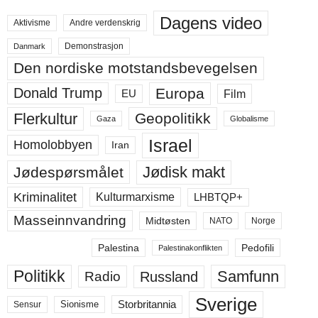
Dagens video
Aktivisme
Andre verdenskrig
Demonstrasjon
Danmark
Den nordiske motstandsbevegelsen
Europa
Donald Trump
Film
EU
Flerkultur
Geopolitikk
Gaza
Globalisme
Israel
Homolobbyen
Iran
Jødisk makt
Jødespørsmålet
Kriminalitet
LHBTQP+
Kulturmarxisme
Masseinnvandring
Midtøsten
NATO
Norge
Palestina
Pedofili
Palestinakonflikten
Politikk
Samfunn
Russland
Radio
Sverige
Storbritannia
Sensur
Sionisme