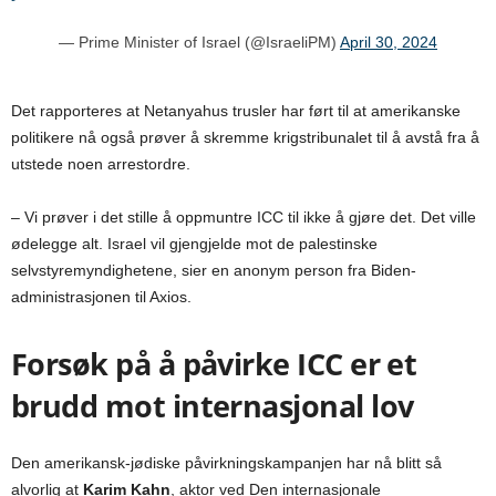
— Prime Minister of Israel (@IsraeliPM)
April 30, 2024
Det rapporteres at Netanyahus trusler har ført til at amerikanske
politikere nå også prøver å skremme krigstribunalet til å avstå fra å
utstede noen arrestordre.
– Vi prøver i det stille å oppmuntre ICC til ikke å gjøre det. Det ville
ødelegge alt. Israel vil gjengjelde mot de palestinske
selvstyremyndighetene, sier en anonym person fra Biden-
administrasjonen til Axios.
Forsøk på å påvirke ICC er et
brudd mot internasjonal lov
Den amerikansk-jødiske påvirkningskampanjen har nå blitt så
alvorlig at
Karim Kahn
, aktor ved Den internasjonale