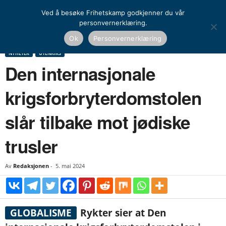
Ved å besøke Frihetskamp godkjenner du vår
personvernerklæring.
Hjem
Nyheter
Den internasjonale krigsforbryterdomstolen slår tilbake mot jødiske
Ok
Personvernerklæring
trusler
NYHETER
UTENRIKS
Den internasjonale
krigsforbryterdomstolen
slår tilbake mot jødiske
trusler
Av
Redaksjonen
-
5. mai 2024
GLOBALISME
Rykter sier at Den