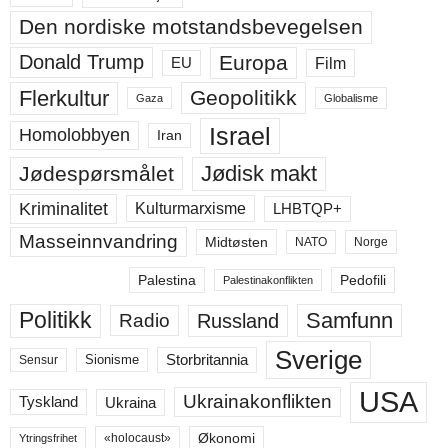
Den nordiske motstandsbevegelsen
Europa
Donald Trump
Film
EU
Flerkultur
Geopolitikk
Gaza
Globalisme
Israel
Homolobbyen
Iran
Jødisk makt
Jødespørsmålet
Kriminalitet
LHBTQP+
Kulturmarxisme
Masseinnvandring
Midtøsten
NATO
Norge
Palestina
Pedofili
Palestinakonflikten
Politikk
Samfunn
Russland
Radio
Sverige
Storbritannia
Sensur
Sionisme
USA
Ukrainakonflikten
Ukraina
Tyskland
Økonomi
«holocaust»
Ytringsfrihet