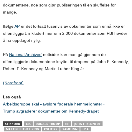
dokumentene, noe som gjør publiseringen til en skuffelse for
mange.
Ifølge
AP
er det fortsatt tusenvis av dokumenter som ennå ikke er
offentliggjort, inkludert mer enn 2 000 dokumenter som FBI hevder
å ha oppdaget nylig.
På
National Archives’
nettsider kan man gå gjennom de
offentliggjorte dokumentene knyttet til drapene på John F. Kennedy,
Robert F. Kennedy og Martin Luther King Jr.
(Nordfront)
Les også
Arbeidsgruppe skal «avsløre føderale hemmeligheter»
Trump avgraderer dokumenter om Kennedy-drapet
STIKKORD
CIA
DONALD TRUMP
FBI
JOHN F. KENNEDY
MARTIN LUTHER KING
POLITIKK
SAMFUNN
USA