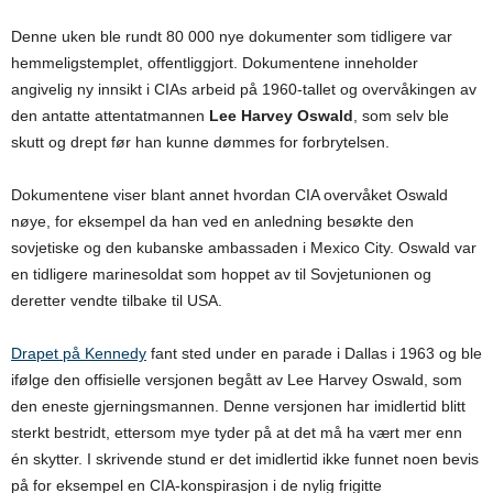
Denne uken ble rundt 80 000 nye dokumenter som tidligere var
hemmeligstemplet, offentliggjort. Dokumentene inneholder
angivelig ny innsikt i CIAs arbeid på 1960-tallet og overvåkingen av
den antatte attentatmannen
Lee Harvey Oswald
, som selv ble
skutt og drept før han kunne dømmes for forbrytelsen.
Dokumentene viser blant annet hvordan CIA overvåket Oswald
nøye, for eksempel da han ved en anledning besøkte den
sovjetiske og den kubanske ambassaden i Mexico City. Oswald var
en tidligere marinesoldat som hoppet av til Sovjetunionen og
deretter vendte tilbake til USA.
Drapet på Kennedy
fant sted under en parade i Dallas i 1963 og ble
ifølge den offisielle versjonen begått av Lee Harvey Oswald, som
den eneste gjerningsmannen. Denne versjonen har imidlertid blitt
sterkt bestridt, ettersom mye tyder på at det må ha vært mer enn
én skytter. I skrivende stund er det imidlertid ikke funnet noen bevis
på for eksempel en CIA-konspirasjon i de nylig frigitte