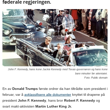
føderale regjeringen.
John F. Kennedy, hans kone Jackie Kennedy med Texas-guvernøren og hans kone
bare minutter før attentatet.
Foto: Public domain
En av
Donald Trumps
første ordrer da han tiltrådte som president i
februar, var å
avklassifisere alle dokumenter
knyttet til drapene på
president
John F. Kennedy
, hans bror
Robert F. Kennedy
og
svart makt-aktivisten
Martin Luther King Jr.