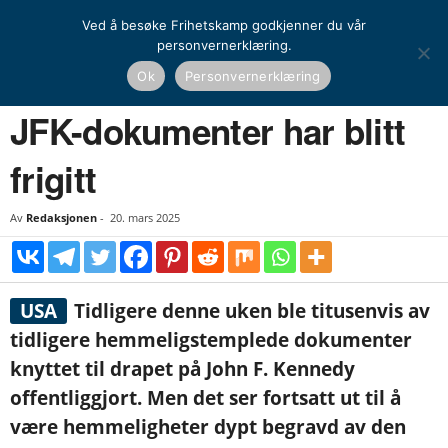
Ved å besøke Frihetskamp godkjenner du vår
personvernerklæring.
Hjem
Nyheter
JFK-dokumenter har blitt frigitt
Ok
Personvernerklæring
NYHETER
UTENRIKS
JFK-dokumenter har blitt
frigitt
Av
Redaksjonen
-
20. mars 2025
USA
Tidligere denne uken ble titusenvis av
tidligere hemmeligstemplede dokumenter
knyttet til drapet på John F. Kennedy
offentliggjort. Men det ser fortsatt ut til å
være hemmeligheter dypt begravd av den