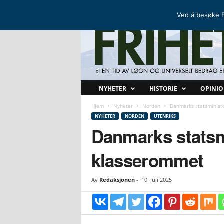
FRIHETSKAMP
DEN NORDISKE MOTSTANDSBEVEGELSEN
Ved å besøke F
F
NYHETER
HISTORIE
OPINI
r
i
Hjem
Nyheter
Norden
Danmarks statsministe
h
NYHETER
NORDEN
UTENRIKS
e
Danmarks statsmi
t
s
klasserommet
k
a
m
Av
Redaksjonen
-
10. juli 2025
p