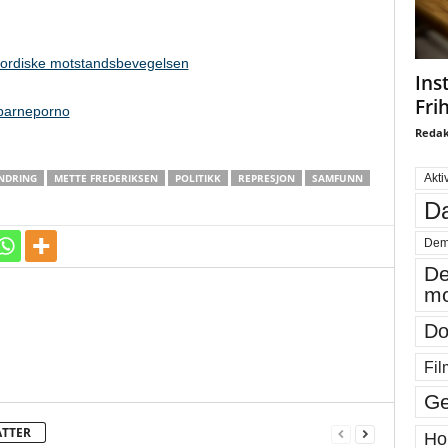
nordiske motstandsbevegelsen
Ins
Fri
 barneporno
Redak
NDRING
METTE FREDERIKSEN
POLITIKK
REPRESJON
SAMFUNN
Akti
Da
Dem
De
mo
Do
Fil
Ge
ATTER
Ho