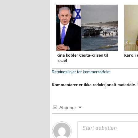
Kina kobler Ceuta-krisen til
Karoli 
Israel
Retningslinjer for kommentarfelet
Kommentarer er ikke redaksjonelt materiale. M
Abonner