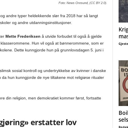
Foto: News Oresund, (CC BY 2.0).
og andre typer heldekkende slør fra 2018 har så langt
 skoler og andre utdanningsinstitusjoner.
Krig
mas
ter
Mette Frederiksen
å utvide forbudet til også å gjelde
qab i klasserommene. Hun vil også at bønnerommene, som er
Gjest
a skolene. Dette kunngjorde hun på grunnlovsdagen 5. juni i
uslimsk sosial kontroll og undertrykkelse av kvinner i danske
n da hun kunngjorde de nye tiltakene mot religiøse ritualer
sere din religion, men demokratiet kommer først, fortsatte
Boi
sel
jøring» erstatter lov
Redak