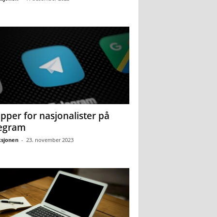
pper for nasjonalister på
egram
sjonen
-
23. november 2023