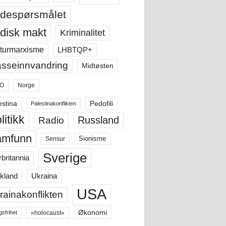
despørsmålet
disk makt
Kriminalitet
LHBTQP+
turmarxisme
sseinnvandring
Midtøsten
O
Norge
estina
Pedofili
Palestinakonflikten
litikk
Russland
Radio
amfunn
Sensur
Sionisme
Sverige
rbritannia
Ukraina
kland
USA
rainakonflikten
Økonomi
«holocaust»
gsfrihet