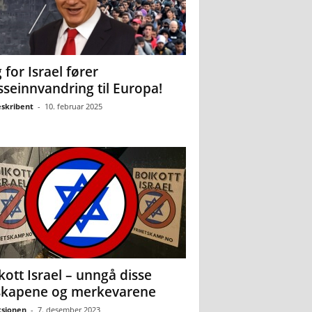
 for Israel fører
seinnvandring til Europa!
eskribent
-
10. februar 2025
kott Israel – unngå disse
skapene og merkevarene
sjonen
-
7. desember 2023