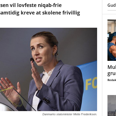
en vil lovfeste niqab-frie
Gud
amtidig kreve at skolene frivillig
Mul
gru
Redak
Danmarks statsminister Mette Frederiksen.