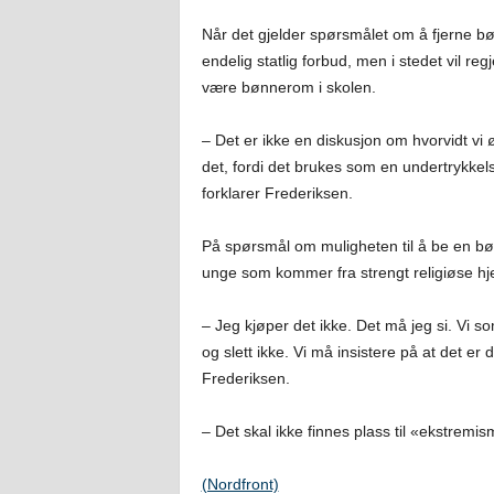
Når det gjelder spørsmålet om å fjerne bø
endelig statlig forbud, men i stedet vil reg
være bønnerom i skolen.
– Det er ikke en diskusjon om hvorvidt vi ønsk
det, fordi det brukes som en undertrykkel
forklarer Frederiksen.
På spørsmål om muligheten til å be en bønn
unge som kommer fra strengt religiøse hj
– Jeg kjøper det ikke. Det må jeg si. Vi s
og slett ikke. Vi må insistere på at det e
Frederiksen.
– Det skal ikke finnes plass til «ekstremis
(Nordfront)