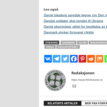
Les også
Dansk lokalavis spredde løgner om Den 
Danske soldater skal sendes til Ukraina
Dansk eksminister siktet for besittelse av
Danmark styrker forsvaret i Arktis
STIKKORD
DANMARK
ISLAM
MASSEINNVA
SKOLE
SKOLESYSTEMET
Redaksjonen
https://www.frihetskamp.no
RELATERTE ARTIKLER
MER FRA FORF