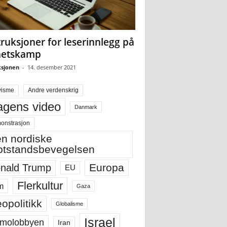
truksjoner for leserinnlegg på
hetskamp
sjonen
-
14. desember 2021
visme
Andre verdenskrig
gens video
Danmark
onstrasjon
n nordiske
tstandsbevegelsen
Europa
nald Trump
EU
Flerkultur
m
Gaza
opolitikk
Globalisme
Israel
molobbyen
Iran