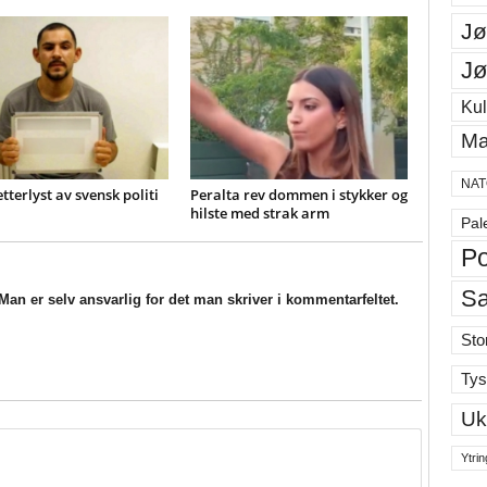
Jø
Jø
Kul
Ma
NAT
etterlyst av svensk politi
Peralta rev dommen i stykker og
hilste med strak arm
Pal
Po
S
an er selv ansvarlig for det man skriver i kommentarfeltet.
Sto
Tys
Uk
Ytrin