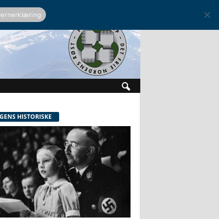
ernerklæring
GENS HISTORISKE