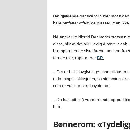
Det gjeldende danske forbudet mot niqab 
bare omfattet offentlige plasser, men ikke
Nå ønsker imidlertid Danmarks statsminis
disse, slik at det blir ulovlig å bære ni
blitt opprettet de siste årene, tas bort fr
forrige uke, rapporterer
DR.
– Det er hull i lovgivningen som tillater m
utdanningsinstitusjoner, sa statsministere
som er vanlige i skolesystemet.
– Du har rett til å være troende og prakti
hun.
Bønnerom: «Tydeligg