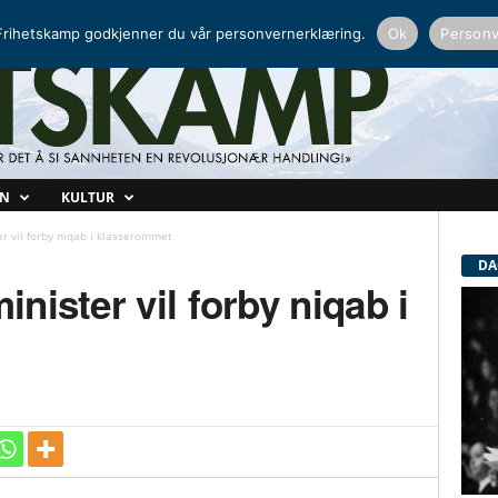
NORDISK RADIO
PEERTUBE
rihetskamp godkjenner du vår personvernerklæring.
Ok
Personv
ON
KULTUR
r vil forby niqab i klasserommet
DA
nister vil forby niqab i