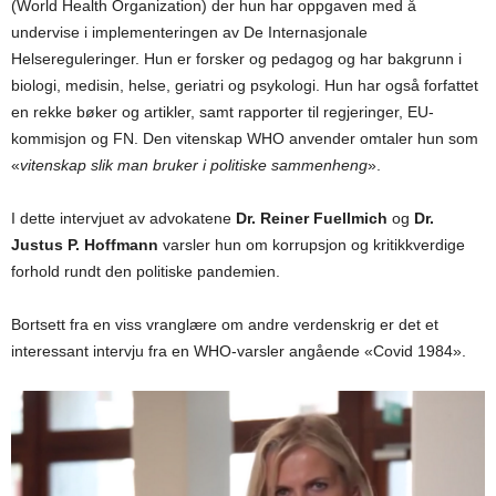
(World Health Organization) der hun har oppgaven med å
undervise i implementeringen av De Internasjonale
Helsereguleringer. Hun er forsker og pedagog og har bakgrunn i
biologi, medisin, helse, geriatri og psykologi. Hun har også forfattet
en rekke bøker og artikler, samt rapporter til regjeringer, EU-
kommisjon og FN. Den vitenskap WHO anvender omtaler hun som
«
vitenskap slik man bruker i politiske sammenheng
».
I dette intervjuet av advokatene
Dr. Reiner Fuellmich
og
Dr.
Justus P. Hoffmann
varsler hun om korrupsjon og kritikkverdige
forhold rundt den politiske pandemien.
Bortsett fra en viss vranglære om andre verdenskrig er det et
interessant intervju fra en WHO-varsler angående «Covid 1984».