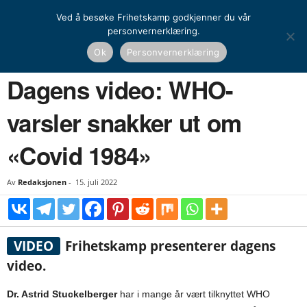
Ved å besøke Frihetskamp godkjenner du vår
personvernerklæring.
Hjem
Dagens video
Dagens video: WHO-varsler snakker ut om «Covid 1984»
Ok
Personvernerklæring
DAGENS VIDEO
Dagens video: WHO-
varsler snakker ut om
«Covid 1984»
Av
Redaksjonen
-
15. juli 2022
VIDEO
Frihetskamp presenterer dagens
video.
Dr. Astrid Stuckelberger
har i mange år vært tilknyttet WHO