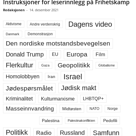
Instruksjoner for leserinnlegg på Frihetskamp
Redaksjonen
-
14. desember 2021
Dagens video
Aktivisme
Andre verdenskrig
Demonstrasjon
Danmark
Den nordiske motstandsbevegelsen
Europa
Donald Trump
Film
EU
Flerkultur
Geopolitikk
Gaza
Globalisme
Israel
Homolobbyen
Iran
Jødisk makt
Jødespørsmålet
Kriminalitet
LHBTQP+
Kulturmarxisme
Masseinnvandring
Midtøsten
NATO
Norge
Palestina
Pedofili
Palestinakonflikten
Politikk
Samfunn
Russland
Radio