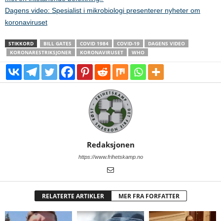
Dagens video: Spesialist i mikrobiologi presenterer nyheter om
koronaviruset
STIKKORD
BILL GATES
COVID 1984
COVID-19
DAGENS VIDEO
KORONARESTRIKSJONER
KORONAVIRUSET
WHO
Redaksjonen
https://www.frihetskamp.no
RELATERTE ARTIKLER
MER FRA FORFATTER