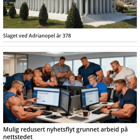
Slaget ved Adrianopel år 378
Mulig redusert nyhetsflyt grunnet arbeid på
nettstedet