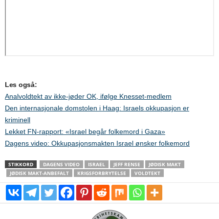
Les også:
Analvoldtekt av ikke-jøder OK, ifølge Knesset-medlem
Den internasjonale domstolen i Haag: Israels okkupasjon er
kriminell
Lekket FN-rapport: «Israel begår folkemord i Gaza»
Dagens video: Okkupasjonsmakten Israel ønsker folkemord
STIKKORD
DAGENS VIDEO
ISRAEL
JEFF RENSE
JØDISK MAKT
JØDISK MAKT-ANBEFALT
KRIGSFORBRYTELSE
VOLDTEKT