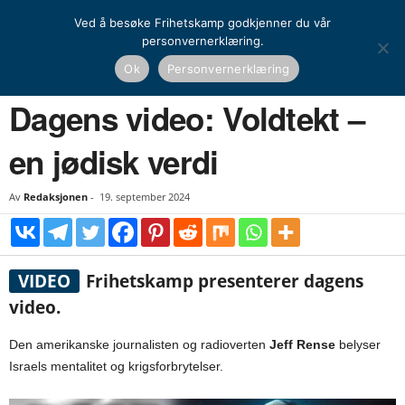
Ved å besøke Frihetskamp godkjenner du vår
personvernerklæring.
Hjem
Dagens video
Dagens video: Voldtekt – en jødisk verdi
Ok
Personvernerklæring
DAGENS VIDEO
Dagens video: Voldtekt –
en jødisk verdi
Av
Redaksjonen
-
19. september 2024
VIDEO
Frihetskamp presenterer dagens
video.
Den amerikanske journalisten og radioverten
Jeff Rense
belyser
Israels mentalitet og krigsforbrytelser.