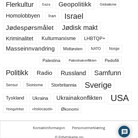
Flerkultur
Geopolitikk
Gaza
Globalisme
Israel
Homolobbyen
Iran
Jødisk makt
Jødespørsmålet
Kriminalitet
LHBTQP+
Kulturmarxisme
Masseinnvandring
Midtøsten
NATO
Norge
Palestina
Pedofili
Palestinakonflikten
Politikk
Samfunn
Russland
Radio
Sverige
Storbritannia
Sensur
Sionisme
USA
Ukrainakonflikten
Ukraina
Tyskland
Økonomi
«holocaust»
Ytringsfrihet
Kontaktinformasjon
Personvernerklæring
© Frihetskamp.no