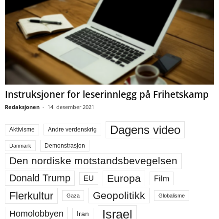
Instruksjoner for leserinnlegg på Frihetskamp
Redaksjonen
-
14. desember 2021
Dagens video
Aktivisme
Andre verdenskrig
Demonstrasjon
Danmark
Den nordiske motstandsbevegelsen
Europa
Donald Trump
Film
EU
Flerkultur
Geopolitikk
Gaza
Globalisme
Israel
Homolobbyen
Iran