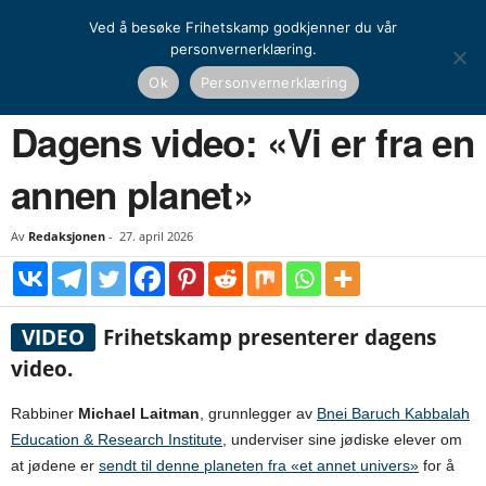
Ved å besøke Frihetskamp godkjenner du vår
personvernerklæring.
Hjem
Dagens video
Dagens video: «Vi er fra en annen planet»
Ok
Personvernerklæring
DAGENS VIDEO
Dagens video: «Vi er fra en
annen planet»
Av
Redaksjonen
-
27. april 2026
VIDEO
Frihetskamp presenterer dagens
video.
Rabbiner
Michael Laitman
, grunnlegger av
Bnei Baruch Kabbalah
Education & Research Institute
, underviser sine jødiske elever om
at jødene er
sendt til denne planeten fra «et annet univers»
for å