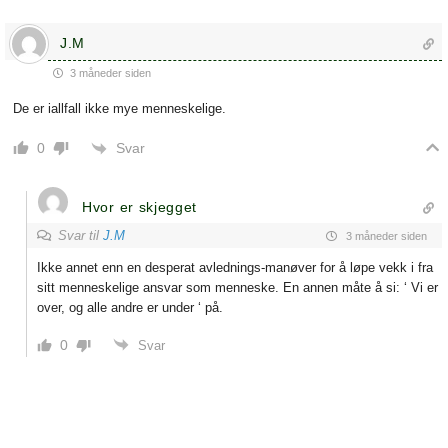
J.M
3 måneder siden
De er iallfall ikke mye menneskelige.
Svar
0
Hvor er skjegget
Svar til
J.M
3 måneder siden
Ikke annet enn en desperat avlednings-manøver for å løpe vekk i fra
sitt menneskelige ansvar som menneske. En annen måte å si: ‘ Vi er
over, og alle andre er under ‘ på.
0
Svar