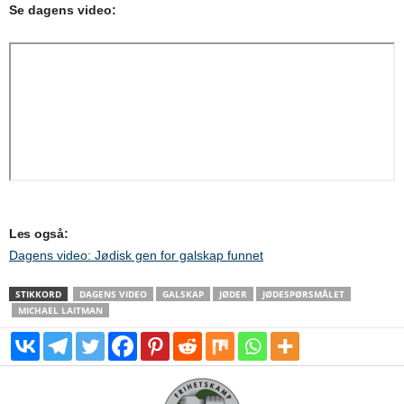
Se dagens video:
Les også:
Dagens video: Jødisk gen for galskap funnet
STIKKORD
DAGENS VIDEO
GALSKAP
JØDER
JØDESPØRSMÅLET
MICHAEL LAITMAN