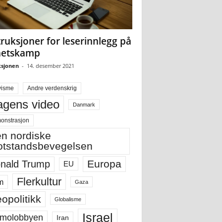
truksjoner for leserinnlegg på
hetskamp
sjonen
-
14. desember 2021
visme
Andre verdenskrig
gens video
Danmark
onstrasjon
n nordiske
tstandsbevegelsen
Europa
nald Trump
EU
Flerkultur
m
Gaza
opolitikk
Globalisme
Israel
molobbyen
Iran