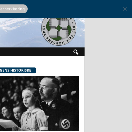
ernerklæring
GENS HISTORISKE