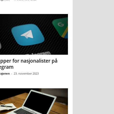
pper for nasjonalister på
egram
sjonen
-
23. november 2023