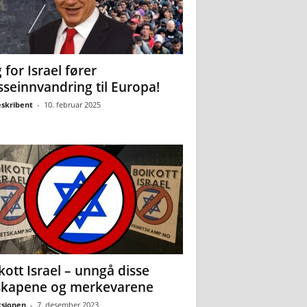
 for Israel fører
seinnvandring til Europa!
eskribent
-
10. februar 2025
kott Israel – unngå disse
skapene og merkevarene
sjonen
-
7. desember 2023