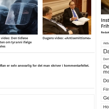
Ins
Fri
Redak
video: Den tidløse
Dagens video: «Antisemittisme»
en om tyranni ifølge
Akti
eles
Da
Dem
an er selv ansvarlig for det man skriver i kommentarfeltet.
De
mo
Do
Fil
Ge
Ho