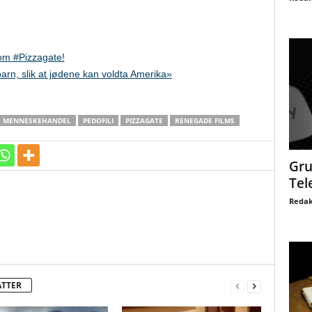
 om #Pizzagate!
arn, slik at jødene kan voldta Amerika»
MENNESKEHANDEL
PEDOFILI
PIZZAGATE
RENEGADE FILMS
Gru
Tel
Redak
ATTER