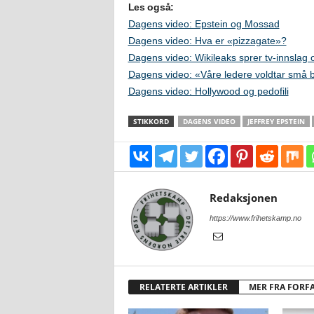
Les også:
Dagens video: Epstein og Mossad
Dagens video: Hva er «pizzagate»?
Dagens video: Wikileaks sprer tv-innslag
Dagens video: «Våre ledere voldtar små b
Dagens video: Hollywood og pedofili
STIKKORD
DAGENS VIDEO
JEFFREY EPSTEIN
Redaksjonen
https://www.frihetskamp.no
RELATERTE ARTIKLER
MER FRA FORF