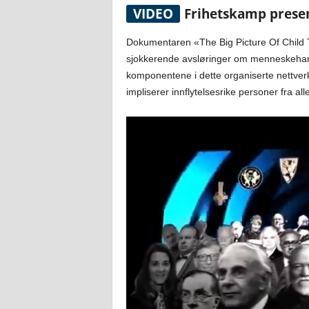
VIDEO
Frihetskamp presen
Dokumentaren «The Big Picture Of Child T
sjokkerende avsløringer om menneskehand
komponentene i dette organiserte nettverk
impliserer innflytelsesrike personer fra al