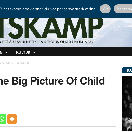
NORDISK RADIO
PEERTUBE
rihetskamp godkjenner du vår personvernerklæring.
Ok
Personv
ON
KULTUR
 Of Child Trafficking
DA
e Big Picture Of Child