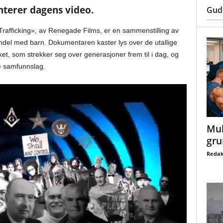
terer dagens video.
Gud
rafficking», av Renegade Films, er en sammenstilling av
el med barn. Dokumentaren kaster lys over de utallige
et, som strekker seg over generasjoner frem til i dag, og
le samfunnslag.
Mul
gru
Redak