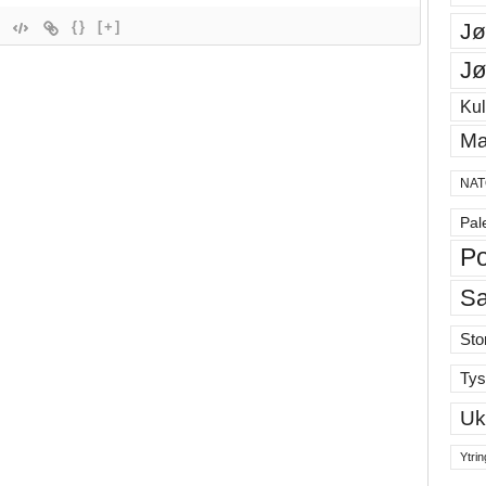
{}
[+]
Jø
Jø
Kul
Ma
NAT
Pal
Po
S
Sto
Tys
Uk
Ytrin