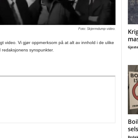
Foto: Skjermdump video.
Krig
mas
gt video. Vi gjør oppmerksom på at alt av innhold i de ulike
Gjest
 redaksjonens synspunkter.
Boi
sel
Redak