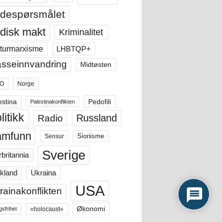
despørsmålet
disk makt
Kriminalitet
LHBTQP+
turmarxisme
sseinnvandring
Midtøsten
O
Norge
estina
Pedofili
Palestinakonflikten
litikk
Russland
Radio
amfunn
Sensur
Sionisme
Sverige
rbritannia
Ukraina
kland
USA
rainakonflikten
Økonomi
«holocaust»
gsfrihet