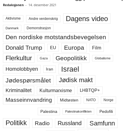
Redaksjonen
-
14. desember 2021
Dagens video
Aktivisme
Andre verdenskrig
Demonstrasjon
Danmark
Den nordiske motstandsbevegelsen
Europa
Donald Trump
Film
EU
Flerkultur
Geopolitikk
Gaza
Globalisme
Israel
Homolobbyen
Iran
Jødisk makt
Jødespørsmålet
Kriminalitet
LHBTQP+
Kulturmarxisme
Masseinnvandring
Midtøsten
NATO
Norge
Palestina
Pedofili
Palestinakonflikten
Politikk
Samfunn
Russland
Radio