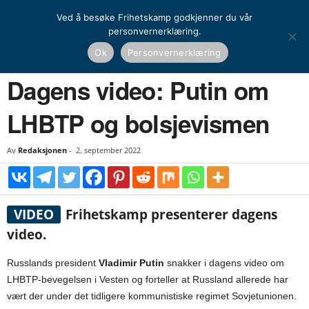
Ved å besøke Frihetskamp godkjenner du vår
personvernerklæring.
Hjem
Dagens video
Dagens video: Putin om LHBTP og bolsjevismen
Ok
Personvernerklæring
DAGENS VIDEO
Dagens video: Putin om
LHBTP og bolsjevismen
Av
Redaksjonen
-
2. september 2022
VIDEO
Frihetskamp presenterer dagens
video.
Russlands president
Vladimir Putin
snakker i dagens video om
LHBTP-bevegelsen i Vesten og forteller at Russland allerede har
vært der under det tidligere kommunistiske regimet Sovjetunionen.