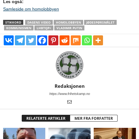
Les også:
Samleside om homolobbyen
STIKKORD
DAGENS VIDEO
HOMOLOBBYEN
JØDESPØRSMÅLET
KOMMUNISMEN
LHBTQP+
VLADIMIR PUTIN
Redaksjonen
https://www.frihetskamp.no
RELATERTE ARTIKLER
MER FRA FORFATTER