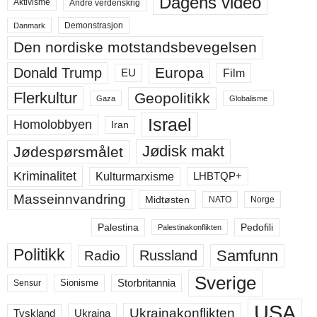
Dagens video
Aktivisme
Andre verdenskrig
Demonstrasjon
Danmark
Den nordiske motstandsbevegelsen
Europa
Donald Trump
Film
EU
Flerkultur
Geopolitikk
Gaza
Globalisme
Israel
Homolobbyen
Iran
Jødisk makt
Jødespørsmålet
Kriminalitet
LHBTQP+
Kulturmarxisme
Masseinnvandring
Midtøsten
NATO
Norge
Palestina
Pedofili
Palestinakonflikten
Politikk
Samfunn
Russland
Radio
Sverige
Storbritannia
Sensur
Sionisme
USA
Ukrainakonflikten
Ukraina
Tyskland