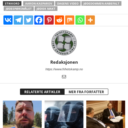
STIKKORD
AARON-KASPAROV
DAGENS VIDEO
JØDEDOMMEN-ANBEFALT
JØDESPØRSMÅLET
JØDISK MAKT
Redaksjonen
https://www.frihetskamp.no
RELATERTE ARTIKLER
MER FRA FORFATTER