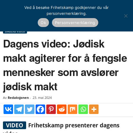
Ved å besøke Frihetskamp godkjenner du vår
personvernerklæring.
Hjem
Dagens video
Dagens video: Jødisk makt agiterer for å fengsle mennesker
Ok
Personvernerklæring
som avslører jødisk...
DAGENS VIDEO
Dagens video: Jødisk
makt agiterer for å fengsle
mennesker som avslører
jødisk makt
Av
Redaksjonen
-
23. mai 2024
VIDEO
Frihetskamp presenterer dagens