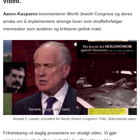
video.
Aaron-Kasparov
kommenterer World Jewish Congress og deres
ønske om å implementere strenge lover som straffeforfølger
mennesker som avslører og kritiserer jødisk makt.
Ronald S. Lauder, president for World Jewish Congress. Foto: Skjermdump video.
Frihetskamp vil daglig presentere en utvalgt video. Vi gjør