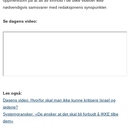
oppmerksom på at alt av innhold i de ulike videoer ikke
nødvendigvis samsvarer med redaksjonens synspunkter.
Se dagens video:
Les også:
Dagens video: Hvorfor skal man ikke kunne kritisere Israel og
jødene?
Systemgransker: «De ønsker at det skal bli forbudt å IKKE tilbe
dem»