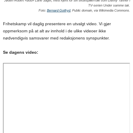
Jøden Robert «Bob» Lane Saget, mest kjent for sin skuespillerrolle som Danny Tanner i
TV-serien Under samme tak.
Foto:
Bernard Gotfryd
, Public domain, via Wikimedia Commons.
Frihetskamp vil daglig presentere en utvalgt video. Vi gjør
oppmerksom på at alt av innhold i de ulike videoer ikke
nødvendigvis samsvarer med redaksjonens synspunkter.
Se dagens video: