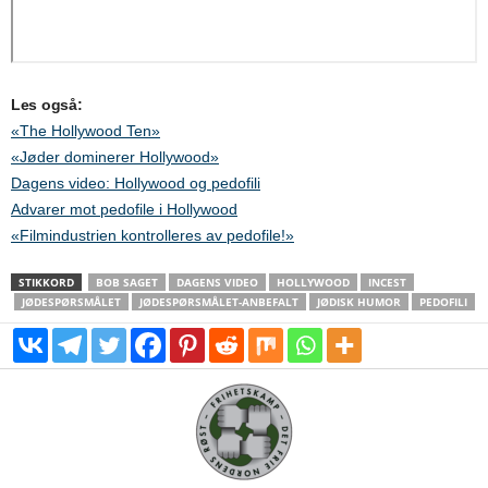
Les også:
«The Hollywood Ten»
«Jøder dominerer Hollywood»
Dagens video: Hollywood og pedofili
Advarer mot pedofile i Hollywood
«Filmindustrien kontrolleres av pedofile!»
STIKKORD
BOB SAGET
DAGENS VIDEO
HOLLYWOOD
INCEST
JØDESPØRSMÅLET
JØDESPØRSMÅLET-ANBEFALT
JØDISK HUMOR
PEDOFILI