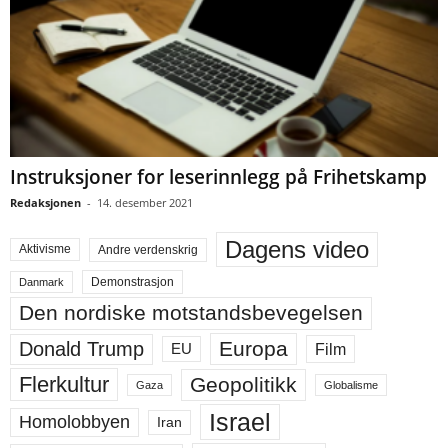
Instruksjoner for leserinnlegg på Frihetskamp
Redaksjonen
-
14. desember 2021
Dagens video
Aktivisme
Andre verdenskrig
Demonstrasjon
Danmark
Den nordiske motstandsbevegelsen
Europa
Donald Trump
Film
EU
Flerkultur
Geopolitikk
Gaza
Globalisme
Israel
Homolobbyen
Iran