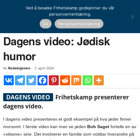
Ved å besøke Frihetskamp godkjenner du vår
personvernerklæring.
Hjem
Dagens video
Dagens video: Jødisk humor
Ok
Personvernerklæring
DAGENS VIDEO
Dagens video: Jødisk
humor
Av
Redaksjonen
-
3. april 2024
DAGENS VIDEO
Frihetskamp presenterer
dagens video.
I dagens video presenteres et godt eksempel på hva jøder finner
morsomt. I første video kan man se jøden
Bob Saget
fortelle en av
«vitsene» sine. Det involverer en familie som voldtar hverandre på